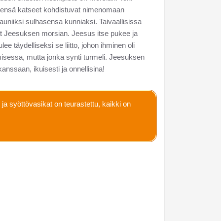
leensä katseet kohdistuvat nimenomaan
auniiksi sulhasensa kunniaksi. Taivaallisissa
vat Jeesuksen morsian. Jeesus itse pukee ja
e täydelliseksi se liitto, johon ihminen oli
misessa, mutta jonka synti turmeli. Jeesuksen
nssaan, ikuisesti ja onnellisina!
 ja syöttövasikat on teurastettu, kaikki on