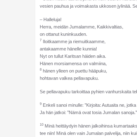
vesien pauhua ja voimakasta ukkosen jylinää. Se
– Halleluja!
Herra, meidän Jumalamme, Kaikkivaltias,
on ottanut kuninkuuden.
7
Iloitkaamme ja riemuitkaamme,
antakaamme hänelle kunnia!
Nyt on tullut Karitsan häiden aika.
Hänen morsiamensa on valmiina,
8
hänen ylleen on puettu hääpuku,
hohtavan valkea pellavapuku.
Se pellavapuku tarkoittaa pyhien vanhurskaita te
9
Enkeli sanoi minulle: ”Kirjoita: Autuaita ne, jotka
Ja hän jatkoi: ”Nämä ovat tosia Jumalan sanoja.”
10
Minä heittäydyin hänen jalkoihinsa kumartaaks
tee niin! Minä olen vain Jumalan palvelija, niin kuin