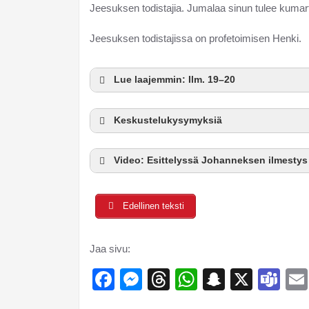
Jeesuksen todistajia. Jumalaa sinun tulee kumar
Jeesuksen todistajissa on profetoimisen Henki.
Lue laajemmin: Ilm. 19–20
Keskustelukysymyksiä
Video: Esittelyssä Johanneksen ilmestys
Edellinen teksti
Jaa sivu:
Facebook
Messenger
Threads
WhatsApp
Snapcha
X
Te