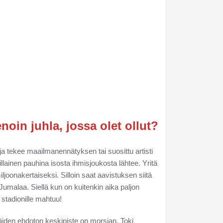
noin juhla, jossa olet ollut?
ilija tekee maailmanennätyksen tai suosittu artisti
illainen pauhina isosta ihmisjoukosta lähtee. Yritä
iljoonakertaiseksi. Silloin saat aavistuksen siitä
 Jumalaa. Siellä kun on kuitenkin aika paljon
stadionille mahtuu!
äiden ehdoton keskipiste on morsian. Toki