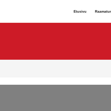
tartti
Etusivu
Raamatu