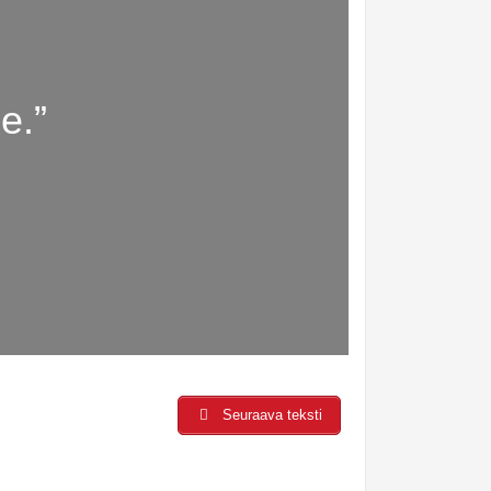
e.”
Seuraava teksti