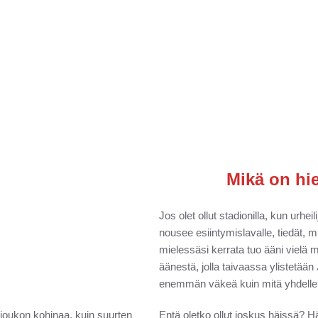
Mikä on hie
Jos olet ollut stadionilla, kun urhe
nousee esiintymislavalle, tiedät, m
mielessäsi kerrata tuo ääni vielä m
äänestä, jolla taivaassa ylistetään
enemmän väkeä kuin mitä yhdelle 
njoukon kohinaa, kuin suurten
Entä oletko ollut joskus häissä? H