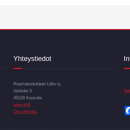
Yhteystiedot
In
Raamatunlukijain Liitto ry
Vartiotie 5
Tie
45100 Kouvola
www.rll.fi
Ota yhteyttä