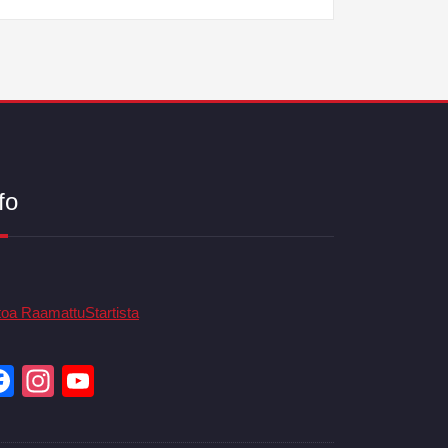
fo
toa RaamattuStartista
Facebook
Instagram
YouTube
Channel