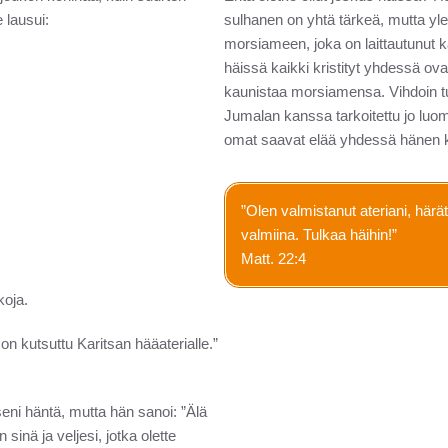
 lausui:
sulhanen on yhtä tärkeä, mutta y
morsiameen, joka on laittautunut k
häissä kaikki kristityt yhdessä o
kaunistaa morsiamensa. Vihdoin tule
Jumalan kanssa tarkoitettu jo luo
omat saavat elää yhdessä hänen ka
”Olen valmistanut ateriani, härät
valmiina. Tulkaa häihin!”
Matt. 22:4
koja.
 on kutsuttu Karitsan hääaterialle.”
eni häntä, mutta hän sanoi: ”Älä
 sinä ja veljesi, jotka olette