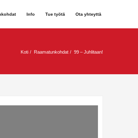
nkohdat
Info
Tue työtä
Ota yhteyttä
Koti
Raamatunkohdat
99 – Juhlitaan!