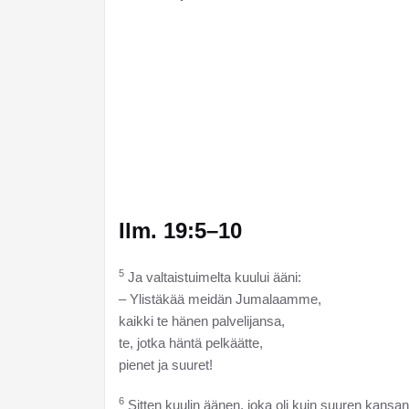
Ilm. 19:5–10
5
Ja valtaistuimelta kuului ääni:
– Ylistäkää meidän Jumalaamme,
kaikki te hänen palvelijansa,
te, jotka häntä pelkäätte,
pienet ja suuret!
6
Sitten kuulin äänen, joka oli kuin suuren kansa