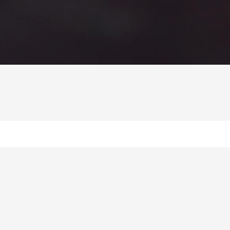
kein sisältää? Pitääkö se luk
, jotta sen sanoman voisi ym
aamatusta vähän nopeammin. 100 tiiviiseen, Vanhasta ja Uudest