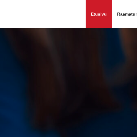
tartti
Etusivu
Raamatu