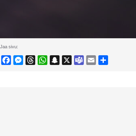
Jaa sivu:
Facebook
Messenger
Threads
WhatsApp
Snapchat
X
Teams
Email
Share
“Mitä Raamattu oi
loppuun
RaamattuStartin avulla saat yleiskuvan koko R