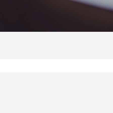
ea kokonaan alusta
märtää?”
a testamentista tarkasti valittuun lukukohtaan