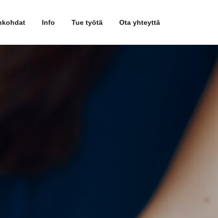
nkohdat
Info
Tue työtä
Ota yhteyttä