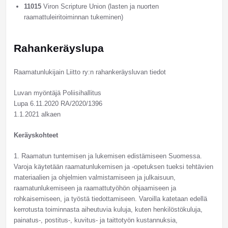
11015
Viron Scripture Union (lasten ja nuorten
raamattuleiritoiminnan tukeminen)
Rahankeräyslupa
Raamatunlukijain Liitto ry:n rahankeräysluvan tiedot
Luvan myöntäjä Poliisihallitus
Lupa 6.11.2020 RA/2020/1396
1.1.2021 alkaen
Keräyskohteet
1. Raamatun tuntemisen ja lukemisen edistämiseen Suomessa.
Varoja käytetään raamatunlukemisen ja -opetuksen tueksi tehtävien
materiaalien ja ohjelmien valmistamiseen ja julkaisuun,
raamatunlukemiseen ja raamattutyöhön ohjaamiseen ja
rohkaisemiseen, ja työstä tiedottamiseen. Varoilla katetaan edellä
kerrotusta toiminnasta aiheutuvia kuluja, kuten henkilöstökuluja,
painatus-, postitus-, kuvitus- ja taittotyön kustannuksia,