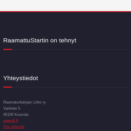
RaamattuStartin on tehnyt
Yhteystiedot
Raamatunlukijain Liitto ry
Vartiotie 5
45100 Kouvola
www.rll.fi
Ota yhteyttä