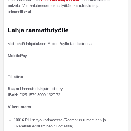
palvelu. Voit halutessasi tukea työtämme rukouksin ja
taloudellisesti.
Lahja raamattutyölle
Voit tehdä lahjoituksen MobilePaylla tai tilisiirtona.
MobilePay
Tilisiirto
Saaja:
Raamatunlukijain Liitto ry
IBAN:
FI25 1579 3000 1327 72
Viitenumerot:
10016
RLL:n työ kotimaassa (Raamatun tuntemisen ja
lukemisen edistäminen Suomessa)