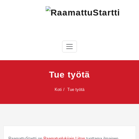
Skip
to
content
RaamattuStartti
Tue työtä
Koti
Tue työtä
RaamattuStartti on
Raamatunlukijain Liiton
tuottama ilmainen