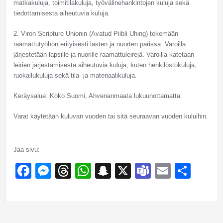
matkakuluja, toimitilakuluja, työvälinehankintojen kuluja sekä
tiedottamisesta aiheutuvia kuluja.
2. Viron Scripture Unionin (Avatud Piibli Uhing) tekemään
raamattutyöhön erityisesti lasten ja nuorten parissa. Varoilla
järjestetään lapsille ja nuorille raamattuleirejä. Varoilla katetaan
leirien järjestämisestä aiheutuvia kuluja, kuten henkilöstökuluja,
ruokailukuluja sekä tila- ja materiaalikuluja.
Keräysalue: Koko Suomi, Ahvenanmaata lukuunottamatta.
Varat käytetään kuluvan vuoden tai sitä seuraavan vuoden kuluihin.
Jaa sivu:
Facebook
Messenger
Threads
WhatsApp
Snapchat
X
Teams
Email
Sha