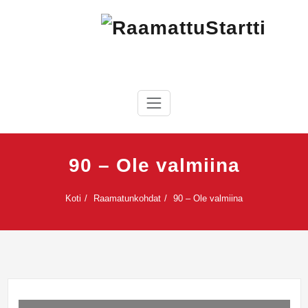
Skip
to
content
RaamattuStartti
90 – Ole valmiina
Koti
Raamatunkohdat
90 – Ole valmiina