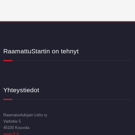
RaamattuStartin on tehnyt
Yhteystiedot
Raamatunlukijain Liitto ry
Vartiotie 5
45100 Kouvola
www.rll.fi