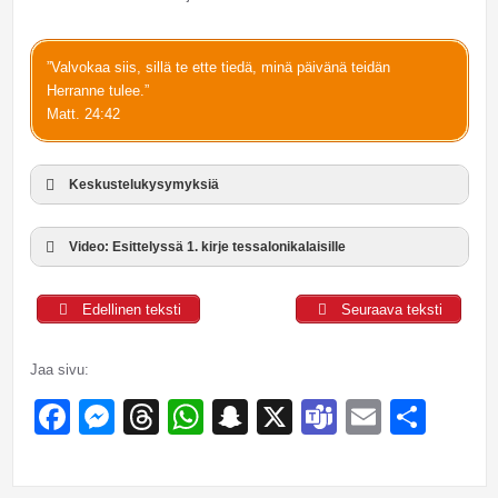
”Valvokaa siis, sillä te ette tiedä, minä päivänä teidän
Herranne tulee.”
Matt. 24:42
Keskustelukysymyksiä
Video: Esittelyssä 1. kirje tessalonikalaisille
Edellinen teksti
Seuraava teksti
Jaa sivu:
Facebook
Messenger
Threads
WhatsApp
Snapchat
X
Teams
Email
Sha