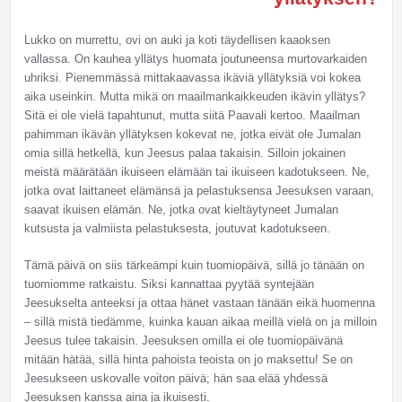
Lukko on murrettu, ovi on auki ja koti täydellisen kaaoksen
vallassa. On kauhea yllätys huomata joutuneensa murtovarkaiden
uhriksi. Pienemmässä mittakaavassa ikäviä yllätyksiä voi kokea
aika useinkin. Mutta mikä on maailmankaikkeuden ikävin yllätys?
Sitä ei ole vielä tapahtunut, mutta siitä Paavali kertoo. Maailman
pahimman ikävän yllätyksen kokevat ne, jotka eivät ole Jumalan
omia sillä hetkellä, kun Jeesus palaa takaisin. Silloin jokainen
meistä määrätään ikuiseen elämään tai ikuiseen kadotukseen. Ne,
jotka ovat laittaneet elämänsä ja pelastuksensa Jeesuksen varaan,
saavat ikuisen elämän. Ne, jotka ovat kieltäytyneet Jumalan
kutsusta ja valmiista pelastuksesta, joutuvat kadotukseen.
Tämä päivä on siis tärkeämpi kuin tuomiopäivä, sillä jo tänään on
tuomiomme ratkaistu. Siksi kannattaa pyytää syntejään
Jeesukselta anteeksi ja ottaa hänet vastaan tänään eikä huomenna
– sillä mistä tiedämme, kuinka kauan aikaa meillä vielä on ja milloin
Jeesus tulee takaisin. Jeesuksen omilla ei ole tuomiopäivänä
mitään hätää, sillä hinta pahoista teoista on jo maksettu! Se on
Jeesukseen uskovalle voiton päivä; hän saa elää yhdessä
Jeesuksen kanssa aina ja ikuisesti.