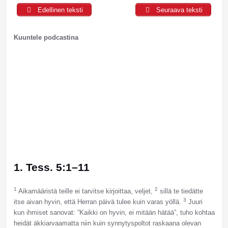
Edellinen teksti
Seuraava teksti
Kuuntele podcastina
1. Tess. 5:1–11
1
2
Aikamääristä teille ei tarvitse kirjoittaa, veljet,
sillä te tiedätte
3
itse aivan hyvin, että Herran päivä tulee kuin varas yöllä.
Juuri
kun ihmiset sanovat: ”Kaikki on hyvin, ei mitään hätää”, tuho kohtaa
heidät äkkiarvaamatta niin kuin synnytyspoltot raskaana olevan