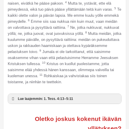
4
naisen, eivätkä he pääse pakoon.
Mutta te, ystävät, ette elä
5
pimeydessä, eikä tuo päivä pääse yllättämään teitä kuin varas.
Te
kaikki olette valon ja päivän lapsia. Me emme kuulu yölle emmekä
6
pimeydelle.
Emme siis saa nukkua niin kuin muut, vaan meidän
7
on valvottava ja pysyttävä raittiina.
Ne, jotka nukkuvat, nukkuvat
8
yöllä; ne, jotka juovat, ovat juovuksissa yöllä.
Mutta meidän, jotka
kuulumme päivälle, on pysyttävä raittiina: meidän on pukeuduttava
uskon ja rakkauden haarniskaan ja otettava kypäräksemme
9
pelastuksen toivo.
Jumala ei ole tarkoittanut, että saisimme
osaksemme vihan vaan että pelastuisimme Herramme Jeesuksen
10
Kristuksen tullessa.
Kristus on kuollut puolestamme, jotta
saisimme elää yhdessä hänen kanssaan, olimmepa valveilla tai
11
kuoleman unessa.
Rohkaiskaa ja vahvistakaa siis toinen
toistanne, ja niinhän te teettekin.
Lue laajemmin: 1. Tess. 4:13–5:11
Oletko joskus kokenut ikävän
yllätyksen?