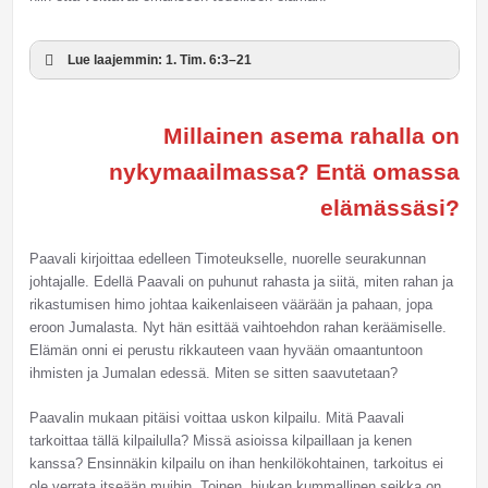
Lue laajemmin: 1. Tim. 6:3–21
Millainen asema rahalla on
nykymaailmassa? Entä omassa
elämässäsi?
Paavali kirjoittaa edelleen Timoteukselle, nuorelle seurakunnan
johtajalle. Edellä Paavali on puhunut rahasta ja siitä, miten rahan ja
rikastumisen himo johtaa kaikenlaiseen väärään ja pahaan, jopa
eroon Jumalasta. Nyt hän esittää vaihtoehdon rahan keräämiselle.
Elämän onni ei perustu rikkauteen vaan hyvään omaantuntoon
ihmisten ja Jumalan edessä. Miten se sitten saavutetaan?
Paavalin mukaan pitäisi voittaa uskon kilpailu. Mitä Paavali
tarkoittaa tällä kilpailulla? Missä asioissa kilpaillaan ja kenen
kanssa? Ensinnäkin kilpailu on ihan henkilökohtainen, tarkoitus ei
ole verrata itseään muihin. Toinen, hiukan kummallinen seikka on