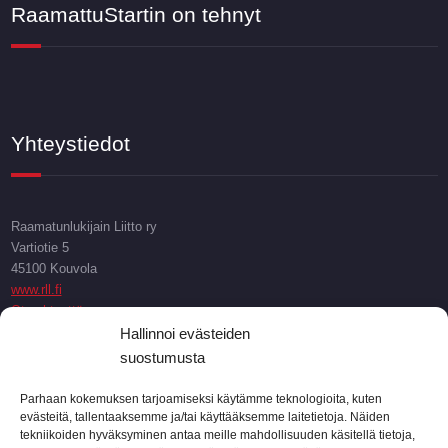
RaamattuStartin on tehnyt
Yhteystiedot
Raamatunlukijain Liitto ry
Vartiotie 5
45100 Kouvola
www.rll.fi
Ota yhteyttä
Hallinnoi evästeiden
suostumusta
Info
Parhaan kokemuksen tarjoamiseksi käytämme teknologioita, kuten
evästeitä, tallentaaksemme ja/tai käyttääksemme laitetietoja. Näiden
tekniikoiden hyväksyminen antaa meille mahdollisuuden käsitellä tietoja,