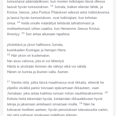
tunnustanut päämääräksesi, kun monien todistajien läsnä ollessa
13
lausuit hyvän tunnustuksen.
Jumala, kaiken elämän lähde, ja
Kristus Jeesus, joka Pontius Pilatuksen edessä antoi todistuksensa
ja lausui hyvän tunnustuksen, ovat todistajiani, kun kehotan
14
sinua:
hoida sinulle määrättyä tehtävää tahrattomasti ja
moitteettomasti siihen saakka, kun Herramme Jeesus Kristus
15
ilmestyy.
Sen antaa aikanaan tapahtua
ylistettävä ja yksin hallitseva Jumala,
kuninkaiden Kuningas ja herrojen Herra.
16
Hän yksin on kuolematon,
hän asuu valossa, jota ei voi lähestyä.
Häntä ei yksikään ihminen ole nähnyt eikä voi nähdä.
Hänen on kunnia ja ikuinen valta. Aamen.
17
Varoita niitä, jotka tässä maailmassa ovat rikkaita, etteivät he
ylpeilisi eivätkä panisi toivoaan epävarmaan rikkauteen, vaan
18
Jumalaan, joka antaa kaikkea runsain mitoin nautittavaksemme.
Kehota heitä tekemään hyvää, keräämään rikkaudekseen hyviä
19
tekoja ja jakamaan anteliaasti omastaan muille.
Näin he
kokoavat itselleen aarteen, hyvän perustuksen tulevaisuutta varten,
niin että voittavat omakseen todellisen elämän.