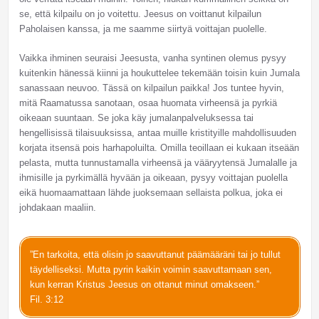
se, että kilpailu on jo voitettu. Jeesus on voittanut kilpailun
Paholaisen kanssa, ja me saamme siirtyä voittajan puolelle.
Vaikka ihminen seuraisi Jeesusta, vanha syntinen olemus pysyy
kuitenkin hänessä kiinni ja houkuttelee tekemään toisin kuin Jumala
sanassaan neuvoo. Tässä on kilpailun paikka! Jos tuntee hyvin,
mitä Raamatussa sanotaan, osaa huomata virheensä ja pyrkiä
oikeaan suuntaan. Se joka käy jumalanpalveluksessa tai
hengellisissä tilaisuuksissa, antaa muille kristityille mahdollisuuden
korjata itsensä pois harhapoluilta. Omilla teoillaan ei kukaan itseään
pelasta, mutta tunnustamalla virheensä ja vääryytensä Jumalalle ja
ihmisille ja pyrkimällä hyvään ja oikeaan, pysyy voittajan puolella
eikä huomaamattaan lähde juoksemaan sellaista polkua, joka ei
johdakaan maaliin.
”En tarkoita, että olisin jo saavuttanut päämääräni tai jo tullut
täydelliseksi. Mutta pyrin kaikin voimin saavuttamaan sen,
kun kerran Kristus Jeesus on ottanut minut omakseen.”
Fil. 3:12