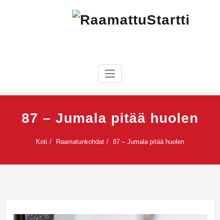
Skip
to
content
RaamattuStartti
87 – Jumala pitää huolen
Koti
Raamatunkohdat
87 – Jumala pitää huolen