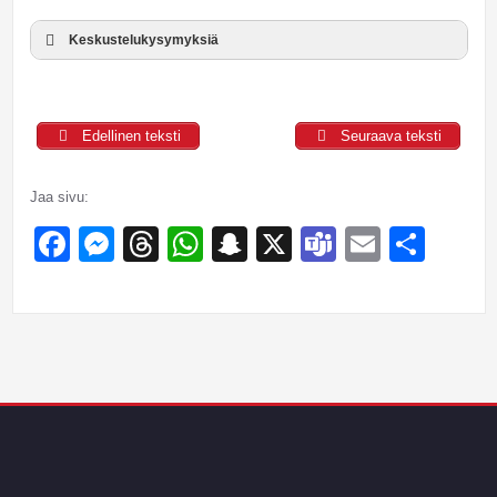
Keskustelukysymyksiä
Edellinen teksti
Seuraava teksti
Jaa sivu:
Facebook
Messenger
Threads
WhatsApp
Snapchat
X
Teams
Email
Sha