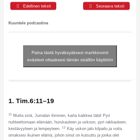
Edellinen teksti
Seuraava teksti
Kuuntele podcastina
Paina tästä hyväksyäksesi markkinointi
evästeet ottaaksesi tämän sisällön käyttöön
1. Tim.6:11–19
11
Mutta sinä, Jumalan ihminen, karta kaikkea tätä! Pyri
nuhteettomaan elämään, hurskauteen ja uskoon, pyri rakkauteen,
12
kestävyyteen ja lempeyteen.
Käy uskon jalo kilpailu ja voita
omaksesi ikuinen elämä, johon sinut on kutsuttu ja jonka olet