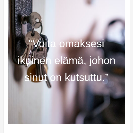
“Voita omaksesi
ikuinen elämä, johon
sinut on kutsuttu.”