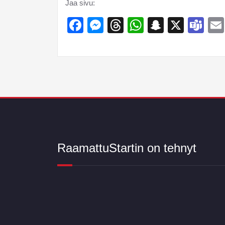
Jaa sivu:
Facebook
Messenger
Threads
WhatsApp
Snapcha
X
Te
RaamattuStartin on tehnyt