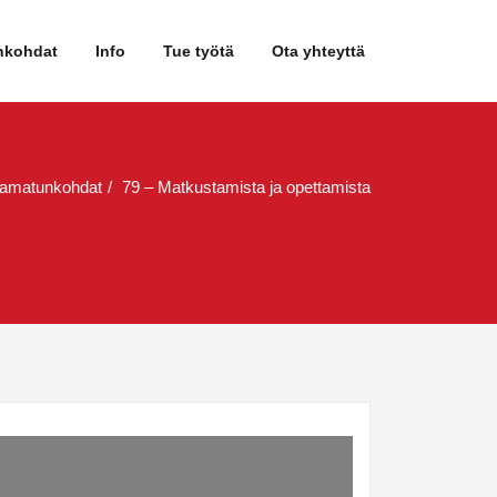
nkohdat
Info
Tue työtä
Ota yhteyttä
amatunkohdat
79 – Matkustamista ja opettamista