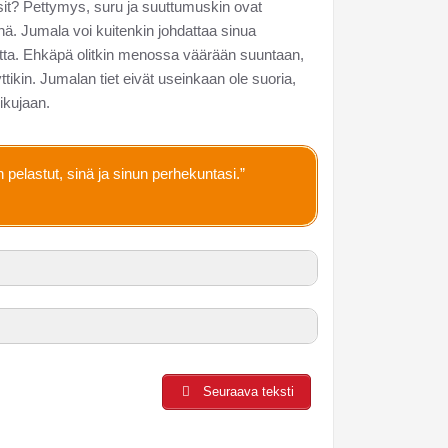
tunsit? Pettymys, suru ja suuttumuskin ovat
kinä. Jumala voi kuitenkin johdattaa sinua
utta. Ehkäpä olitkin menossa väärään suuntaan,
ttikin. Jumalan tiet eivät useinkaan ole suoria,
ikujaan.
pelastut, sinä ja sinun perhekuntasi.”
Seuraava teksti