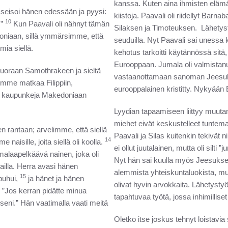
kanssa. Kuten aina ihmisten eläm
seisoi hänen edessään ja pyysi:
kiistoja. Paavali oli riidellyt Barna
10
.”
Kun Paavali oli nähnyt tämän
Silaksen ja Timoteuksen. Lähetystyö
niaan, sillä ymmärsimme, että
seuduilla. Nyt Paavali sai unessa
mia siellä.
kehotus tarkoitti käytännössä sitä
Eurooppaan. Jumala oli valmistan
uoraan Samothrakeen ja sieltä
vastaanottamaan sanoman Jeesuks
imme matkaa Filippiin,
eurooppalainen kristitty. Nykyään 
iä kaupunkeja Makedoniaan
Lyydian tapaamiseen liittyy muuta
miehet eivät keskustelleet tuntema
 rantaan; arvelimme, että siellä
Paavali ja Silas kuitenkin tekivät n
14
naisille, joita siellä oli koolla.
ei ollut juutalainen, mutta oli silti 
alaapelkäävä nainen, joka oli
Nyt hän sai kuulla myös Jeesukses
ailla. Herra avasi hänen
alemmista yhteiskuntaluokista, mut
15
puhui,
ja hänet ja hänen
olivat hyvin arvokkaita. Lähetysty
: ”Jos kerran pidätte minua
tapahtuvaa työtä, jossa inhimilliset
kseni.” Hän vaatimalla vaati meitä
Oletko itse joskus tehnyt loistavia