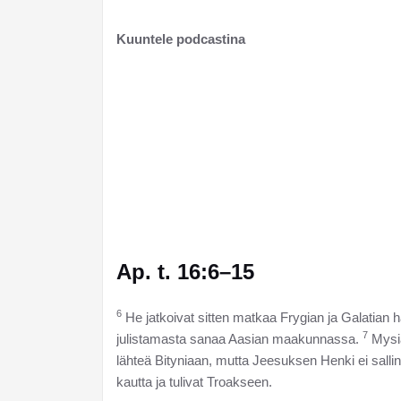
Kuuntele podcastina
Ap. t. 16:6–15
6
He jatkoivat sitten matkaa Frygian ja Galatian ha
7
julistamasta sanaa Aasian maakunnassa.
Mysia
lähteä Bityniaan, mutta Jeesuksen Henki ei sallin
kautta ja tulivat Troakseen.