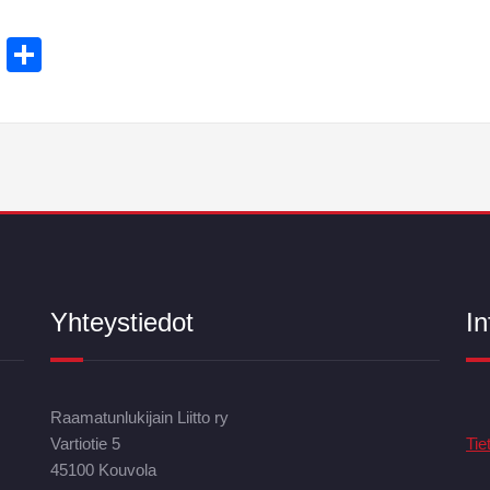
t
ams
Email
Share
Yhteystiedot
In
Raamatunlukijain Liitto ry
Vartiotie 5
Tie
45100 Kouvola