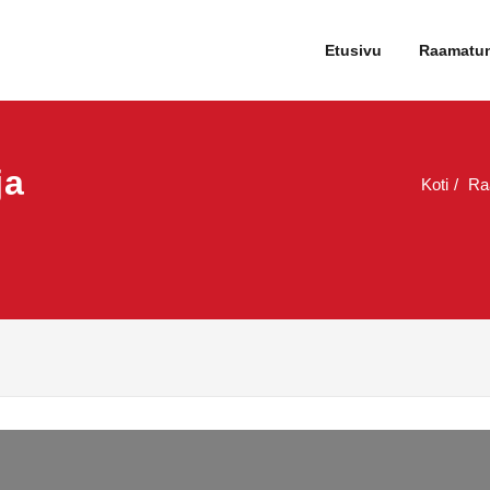
tartti
Etusivu
Raamatu
ja
Koti
Ra