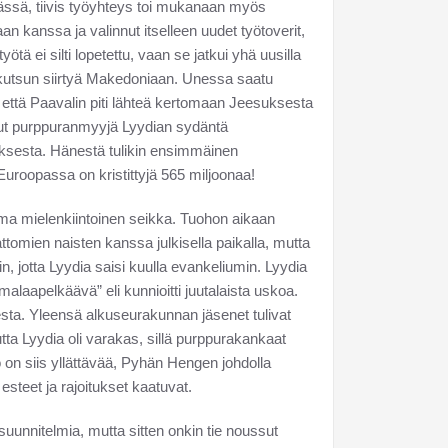
ässä, tiivis työyhteys toi mukanaan myös
baan kanssa ja valinnut itselleen uudet työtoverit,
tä ei silti lopetettu, vaan se jatkui yhä uusilla
 kutsun siirtyä Makedoniaan. Unessa saatu
, että Paavalin piti lähteä kertomaan Jeesuksesta
ut purppuranmyyjä Lyydian sydäntä
esta. Hänestä tulikin ensimmäinen
Euroopassa on kristittyjä 565 miljoonaa!
ma mielenkiintoinen seikka. Tuohon aikaan
ttomien naisten kanssa julkisella paikalla, mutta
iin, jotta Lyydia saisi kuulla evankeliumin. Lyydia
”jumalaapelkäävä” eli kunnioitti juutalaista uskoa.
ta. Yleensä alkuseurakunnan jäsenet tulivat
ta Lyydia oli varakas, sillä purppurakankaat
ö on siis yllättävää, Pyhän Hengen johdolla
 esteet ja rajoitukset kaatuvat.
 suunnitelmia, mutta sitten onkin tie noussut