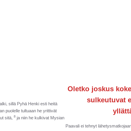
Oletko joskus koken
sulkeutuvat e
lki, sillä Pyhä Henki esti heitä
yllät
n puolelle tultuaan he yrittivät
8
ut sitä,
ja niin he kulkivat Mysian
Paavali ei tehnyt lähetysmatkojaa