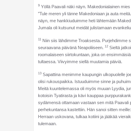
9
Yöllä Paavali näki näyn. Makedonialainen mies 
”Tule meren yli tänne Makedoniaan ja auta meitä
näyn, me hankkiuduimme heti lähtemään Makedo
Jumala oli kutsunut meidät julistamaan evankeliu
11
Niin siis lähdimme Troaksesta. Purjehdimme s
12
seuraavana päivänä Neapoliiseen.
Sieltä jatko
roomalaiseen siirtokuntaan, joka on ensimmäis
tultaessa. Viivyimme siellä muutamia päiviä.
13
Sapattina menimme kaupungin ulkopuolelle joen
olisi rukouspaikka. Istuuduimme sinne ja puhuimme 
Meitä kuuntelemassa oli myös muuan Lyydia, jum
kotoisin Tyatirasta ja kävi kauppaa purppurakank
sydämensä ottamaan vastaan sen mitä Paavali 
perhekuntansa kastettiin. Hän sanoi sitten meille
Herraan uskovana, tulkaa kotiini ja jääkää vierai
tulemaan.