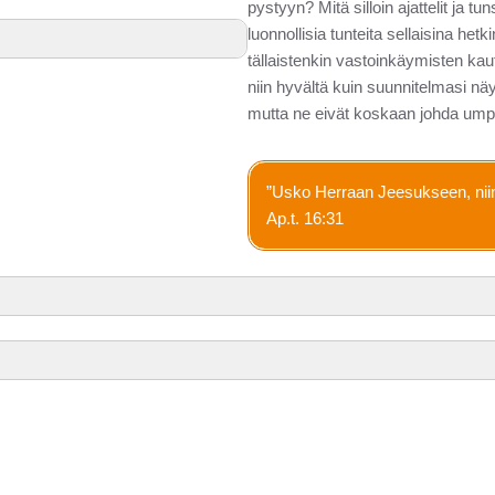
pystyyn? Mitä silloin ajattelit ja 
luonnollisia tunteita sellaisina het
tällaistenkin vastoinkäymisten ka
niin hyvältä kuin suunnitelmasi näy
mutta ne eivät koskaan johda ump
”Usko Herraan Jeesukseen, niin 
Ap.t. 16:31