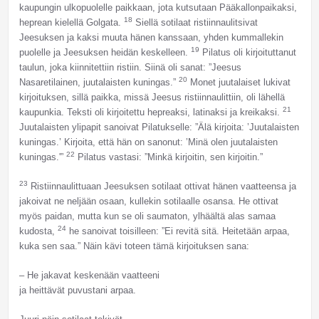
kaupungin ulkopuolelle paikkaan, jota kutsutaan Pääkallonpaikaksi,
18
heprean kielellä Golgata.
Siellä sotilaat ristiinnaulitsivat
Jeesuksen ja kaksi muuta hänen kanssaan, yhden kummallekin
19
puolelle ja Jeesuksen heidän keskelleen.
Pilatus oli kirjoituttanut
taulun, joka kiinnitettiin ristiin. Siinä oli sanat: ”Jeesus
20
Nasaretilainen, juutalaisten kuningas.”
Monet juutalaiset lukivat
kirjoituksen, sillä paikka, missä Jeesus ristiinnaulittiin, oli lähellä
21
kaupunkia. Teksti oli kirjoitettu hepreaksi, latinaksi ja kreikaksi.
Juutalaisten ylipapit sanoivat Pilatukselle: ”Älä kirjoita: ’Juutalaisten
kuningas.’ Kirjoita, että hän on sanonut: ’Minä olen juutalaisten
22
kuningas.'”
Pilatus vastasi: ”Minkä kirjoitin, sen kirjoitin.”
23
Ristiinnaulittuaan Jeesuksen sotilaat ottivat hänen vaatteensa ja
jakoivat ne neljään osaan, kullekin sotilaalle osansa. He ottivat
myös paidan, mutta kun se oli saumaton, ylhäältä alas samaa
24
kudosta,
he sanoivat toisilleen: ”Ei revitä sitä. Heitetään arpaa,
kuka sen saa.” Näin kävi toteen tämä kirjoituksen sana:
– He jakavat keskenään vaatteeni
ja heittävät puvustani arpaa.