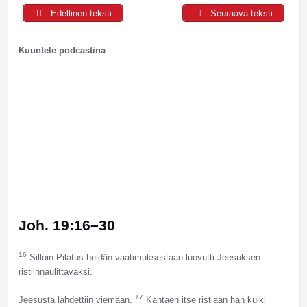
Edellinen teksti
Seuraava teksti
Kuuntele podcastina
Joh. 19:16–30
16
Silloin Pilatus heidän vaatimuksestaan luovutti Jeesuksen
ristiinnaulittavaksi.
17
Jeesusta lähdettiin viemään.
Kantaen itse ristiään hän kulki