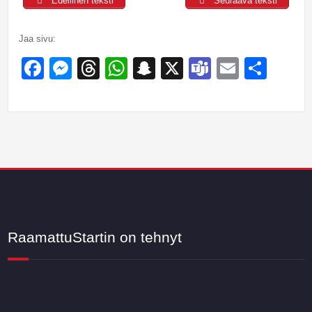
Edellinen teksti
Seuraava teksti
Jaa sivu:
Facebook
Messenger
Threads
WhatsApp
Snapchat
X
Teams
Email
Sha
RaamattuStartin on tehnyt