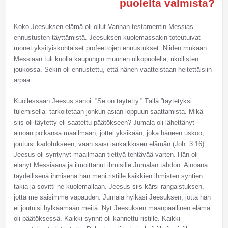
puolelta valmista?
Koko Jeesuksen elämä oli ollut Vanhan testamentin Messias-
ennustusten täyttämistä. Jeesuksen kuolemassakin toteutuivat
monet yksityiskohtaiset profeettojen ennustukset. Niiden mukaan
Messiaan tuli kuolla kaupungin muurien ulkopuolella, rikollisten
joukossa. Sekin oli ennustettu, että hänen vaatteistaan heitettäisiin
arpaa.
Kuollessaan Jeesus sanoi: ”Se on täytetty.” Tällä ”täytetyksi
tulemisella” tarkoitetaan jonkun asian loppuun saattamista. Mikä
siis oli täytetty eli saatettu päätökseen? Jumala oli lähettänyt
ainoan poikansa maailmaan, jottei yksikään, joka häneen uskoo,
joutuisi kadotukseen, vaan saisi iankaikkisen elämän (Joh. 3:16).
Jeesus oli syntynyt maailmaan tiettyä tehtävää varten. Hän oli
elänyt Messiaana ja ilmoittanut ihmisille Jumalan tahdon. Ainoana
täydellisenä ihmisenä hän meni ristille kaikkien ihmisten syntien
takia ja sovitti ne kuolemallaan. Jeesus siis kärsi rangaistuksen,
jotta me saisimme vapauden. Jumala hylkäsi Jeesuksen, jotta hän
ei joutuisi hylkäämään meitä. Nyt Jeesuksen maanpäällinen elämä
oli päätöksessä. Kaikki synnit oli kannettu ristille. Kaikki