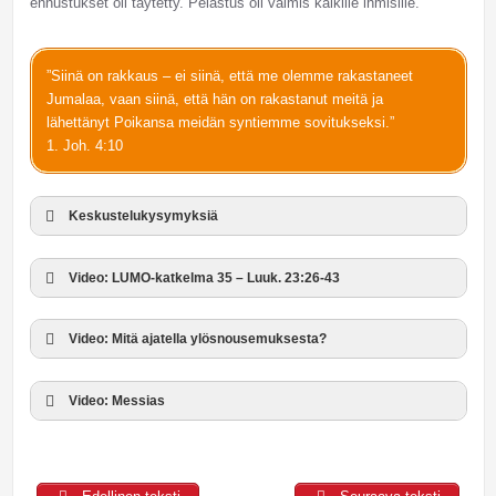
ennustukset oli täytetty. Pelastus oli valmis kaikille ihmisille.
”Siinä on rakkaus – ei siinä, että me olemme rakastaneet
Jumalaa, vaan siinä, että hän on rakastanut meitä ja
lähettänyt Poikansa meidän syntiemme sovitukseksi.”
1. Joh. 4:10
Keskustelukysymyksiä
Video: LUMO-katkelma 35 – Luuk. 23:26-43
Video: Mitä ajatella ylösnousemuksesta?
Video: Messias