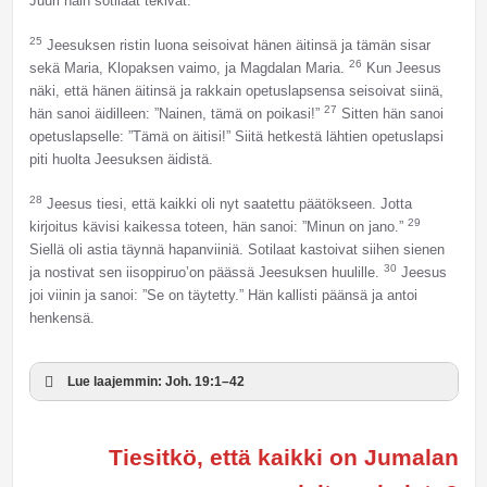
Juuri näin sotilaat tekivät.
25
Jeesuksen ristin luona seisoivat hänen äitinsä ja tämän sisar
26
sekä Maria, Klopaksen vaimo, ja Magdalan Maria.
Kun Jeesus
näki, että hänen äitinsä ja rakkain opetuslapsensa seisoivat siinä,
27
hän sanoi äidilleen: ”Nainen, tämä on poikasi!”
Sitten hän sanoi
opetuslapselle: ”Tämä on äitisi!” Siitä hetkestä lähtien opetuslapsi
piti huolta Jeesuksen äidistä.
28
Jeesus tiesi, että kaikki oli nyt saatettu päätökseen. Jotta
29
kirjoitus kävisi kaikessa toteen, hän sanoi: ”Minun on jano.”
Siellä oli astia täynnä hapanviiniä. Sotilaat kastoivat siihen sienen
30
ja nostivat sen iisoppiruo’on päässä Jeesuksen huulille.
Jeesus
joi viinin ja sanoi: ”Se on täytetty.” Hän kallisti päänsä ja antoi
henkensä.
Lue laajemmin: Joh. 19:1–42
Tiesitkö, että kaikki on Jumalan