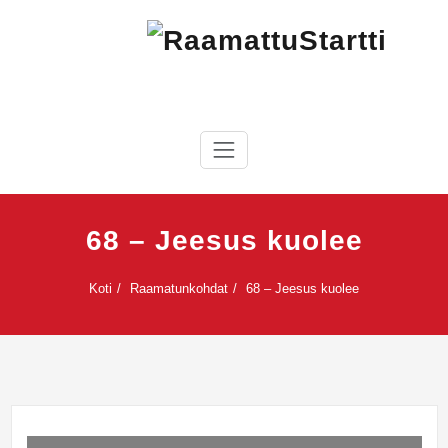
Skip
to
content
RaamattuStartti
68 – Jeesus kuolee
Koti
Raamatunkohdat
68 – Jeesus kuolee