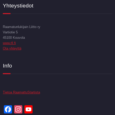
Yhteystiedot
Raamatunlukijain Liitto ry
Vartiotie 5
45100 Kouvola
www.rll.fi
Ota yhteyttä
Info
Tietoa RaamattuStartista
Facebook
Instagram
YouTube