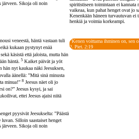
s järveen. Sikoja oli noin
spiritistiseen toimintaan ei kannat
vaikeaa, kun pahat henget ovat jo s
Kenenkään häneen turvautuvan ei tar
henkiä ja voimia korkeampi.
nousi veneestä, häntä vastaan tuli
”Kenen voittama ihminen on, sen o
2. Piet. 2:19
 eikä kukaan pystynyt enää
sekä käsistä että jaloista, mutta hän
5
mään häntä.
Kaiket päivät ja yöt
 hän nyt kaukaa näki Jeesuksen,
ovalla äänellä: ”Mitä sinä minusta
8
uta minua!”
Jeesus näet oli jo
i on?” Jeesus kysyi, ja sai
oilivat, ettei Jeesus ajaisi niitä
enget pyysivät Jeesukselta: ”Päästä
 luvan. Silloin saastaiset henget
s järveen. Sikoja oli noin