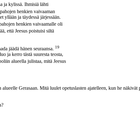
 ja kylissä. Ihmisiä lähti
t pahojen henkien vaivaaman
et yllään ja täydessä järjessään.
ä pahojen henkien vaivaamalle oli
ä, että Jeesus poistuisi siltä
19
aada jäädä hänen seuraansa.
uo ja kerro tästä suuresta teosta,
liin alueella julistaa, mitä Jeesus
sten alueelle Gerasaan. Mitä luulet opetuslasten ajatelleen, kun he näkiv
a?