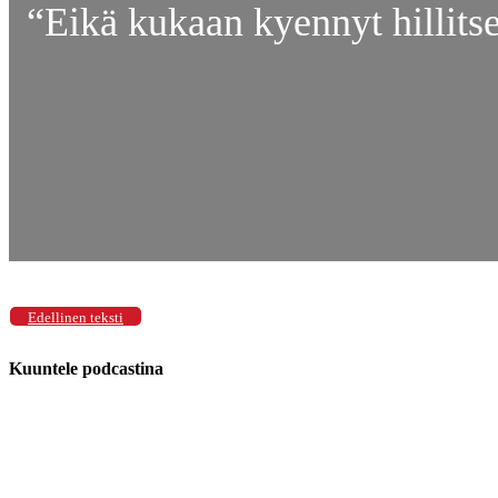
“Eikä kukaan kyennyt hillits
Edellinen teksti
Kuuntele podcastina