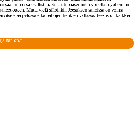
a missään nimessä osallistua. Siitä irti pääseminen voi olla myöhemmin
aaneet otteen. Mutta vielä silloinkin Jeesuksen sanoissa on voima.
vitse elää pelossa eikä pahojen henkien vallassa. Jeesus on kaikkia
rja hän on.”