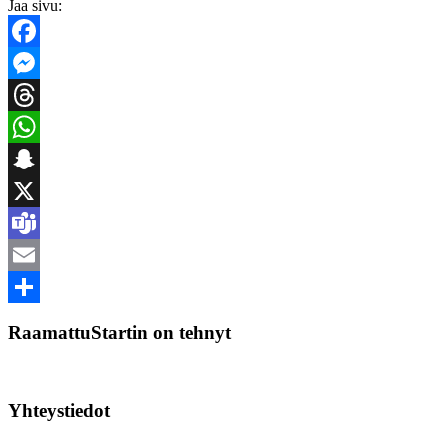
Jaa sivu:
Facebook
Messenger
Threads
WhatsApp
Snapchat
X
Teams
Email
Share
RaamattuStartin on tehnyt
Yhteystiedot