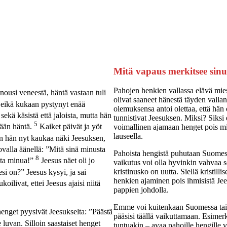
Mitä vapaus merkitsee sinu
Pahojen henkien vallassa elävä mies 
nousi veneestä, häntä vastaan tuli
olivat saaneet hänestä täyden valla
 eikä kukaan pystynyt enää
olemuksensa antoi olettaa, että hän
sekä käsistä että jaloista, mutta hän
tunnistivat Jeesuksen. Miksi? Siksi e
5
mään häntä.
Kaiket päivät ja yöt
voimallinen ajamaan henget pois mie
lauseella.
 hän nyt kaukaa näki Jeesuksen,
ovalla äänellä: ”Mitä sinä minusta
Pahoista hengistä puhutaan Suomess
8
uta minua!”
Jeesus näet oli jo
vaikutus voi olla hyvinkin vahvaa sell
kristinusko on uutta. Siellä kristil
i on?” Jeesus kysyi, ja sai
henkien ajaminen pois ihmisistä Je
oilivat, ettei Jeesus ajaisi niitä
pappien johdolla.
Emme voi kuitenkaan Suomessa tai m
enget pyysivät Jeesukselta: ”Päästä
pääsisi täällä vaikuttamaan. Esimerk
 luvan. Silloin saastaiset henget
tuntuakin – avaa pahoille hengille