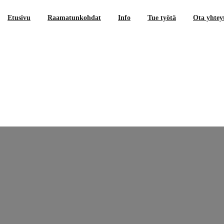
Etusivu
Raamatunkohdat
Info
Tue työtä
Ota yhtey
mattuStartti