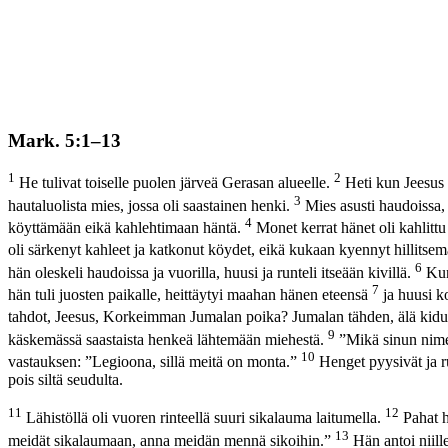
Mark. 5:1–13
1
2
He tulivat toiselle puolen järveä Gerasan alueelle.
Heti kun Jeesus 
3
hautaluolista mies, jossa oli saastainen henki.
Mies asusti haudoissa,
4
köyttämään eikä kahlehtimaan häntä.
Monet kerrat hänet oli kahlittu 
oli särkenyt kahleet ja katkonut köydet, eikä kukaan kyennyt hillitse
6
hän oleskeli haudoissa ja vuorilla, huusi ja runteli itseään kivillä.
Kun
7
hän tuli juosten paikalle, heittäytyi maahan hänen eteensä
ja huusi k
tahdot, Jeesus, Korkeimman Jumalan poika? Jumalan tähden, älä kid
9
käskemässä saastaista henkeä lähtemään miehestä.
”Mikä sinun nimes
10
vastauksen: ”Legioona, sillä meitä on monta.”
Henget pyysivät ja ruk
pois siltä seudulta.
11
12
Lähistöllä oli vuoren rinteellä suuri sikalauma laitumella.
Pahat h
13
meidät sikalaumaan, anna meidän mennä sikoihin.”
Hän antoi niille