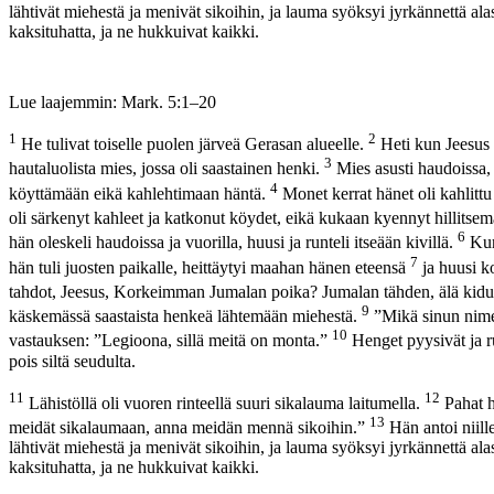
lähtivät miehestä ja menivät sikoihin, ja lauma syöksyi jyrkännettä ala
kaksituhatta, ja ne hukkuivat kaikki.
Lue laajemmin: Mark. 5:1–20
1
2
He tulivat toiselle puolen järveä Gerasan alueelle.
Heti kun Jeesus 
3
hautaluolista mies, jossa oli saastainen henki.
Mies asusti haudoissa,
4
köyttämään eikä kahlehtimaan häntä.
Monet kerrat hänet oli kahlittu 
oli särkenyt kahleet ja katkonut köydet, eikä kukaan kyennyt hillitse
6
hän oleskeli haudoissa ja vuorilla, huusi ja runteli itseään kivillä.
Kun
7
hän tuli juosten paikalle, heittäytyi maahan hänen eteensä
ja huusi k
tahdot, Jeesus, Korkeimman Jumalan poika? Jumalan tähden, älä kid
9
käskemässä saastaista henkeä lähtemään miehestä.
”Mikä sinun nimes
10
vastauksen: ”Legioona, sillä meitä on monta.”
Henget pyysivät ja ruk
pois siltä seudulta.
11
12
Lähistöllä oli vuoren rinteellä suuri sikalauma laitumella.
Pahat h
13
meidät sikalaumaan, anna meidän mennä sikoihin.”
Hän antoi niille
lähtivät miehestä ja menivät sikoihin, ja lauma syöksyi jyrkännettä ala
kaksituhatta, ja ne hukkuivat kaikki.