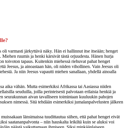
lle?
oli varmasti järkyttävä näky. Hän ei hallinnut itse itseään; henget
n. Miehen ruumis ja henki kärsivät tästä orjuudesta. Hänen hurja
 on toivoton tapaus. Kuitenkin miehessä riehuvat pahat henget
ttä Jeesus, ja ainoastaan hän, oli niiden vihollinen. Vain Jeesus oli
hestä. Ja niin Jeesus vapautti miehen sanallaan, yhdellä ainoalla
a aika vähän. Mutta esimerkiksi Afrikassa tai Aasiassa niiden
aisilla seuduilla, joilla perinteisesti palvotaan erilaisia henkiä ja
lisen seurakunnan aivan tavalliseen toimintaan kuuluukin pahojen
esuksen nimessä. Sitä tehdään esimerkiksi jumalanpalvelusten jälkeen
uissakaan länsimaissa tuudittautua siihen, että pahat henget eivät
iksi saatananpalvonta – niin hauskalta leikiltä kuin se aluksi voi
 väylän päästä vaikuttamaan ihmiseen. Siksi minkäänlaiseen