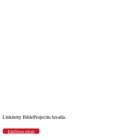
Linkitetty BibleProjectin luvalla.
Edellinen teksti