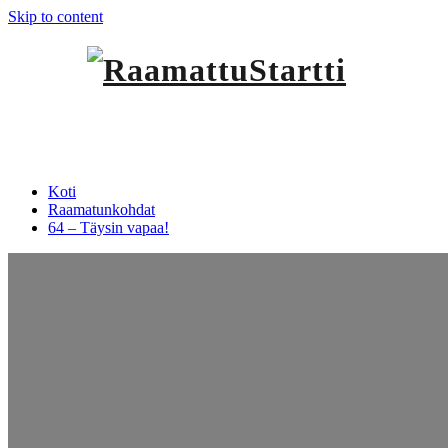
Skip to content
Raa
64 – Täysin vapaa!
Koti
Raamatunkohdat
64 – Täysin vapaa!