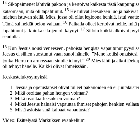
14
Sikopaimenet lähtivät pakoon ja kertoivat kaikesta tästä kaupungissa
15
katsomaan, mitä oli tapahtunut.
He tulivat Jeesuksen luo ja näkivä
miehen istuvan siellä. Mies, jossa oli ollut legioona henkiä, istui vaatte
16
Tämä sai heidät pelon valtaan.
Paikalla olleet kertoivat heille, mit
17
tapahtunut ja kuinka sikojen oli käynyt.
Silloin kaikki alkoivat pyytä
seudulta.
18
Kun Jeesus nousi veneeseen, pahoista hengistä vapautunut pyysi s
Jeesus ei siihen suostunut vaan sanoi hänelle: ”Mene kotiisi omaistesi l
20
jonka Herra on armossaan sinulle tehnyt.”
Mies lähti ja alkoi Dekapo
oli tehnyt hänelle. Kaikki olivat ihmeissään.
Keskustelukysymyksiä
Jeesus ja opetuslapset olivat tulleet pakanoiden eli ei-juutalai
Mikä osoittaa pahan hengen voiman?
Mikä osoittaa Jeesuksen voiman?
Miksi Jeesus haluaisi vapauttaa ihmiset pahojen henkien vallast
Mistä asioista sinä kaipaat vapautusta?
Video: Esittelyssä Markuksen evankeliumi