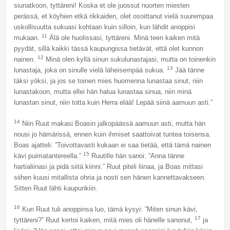
siunatkoon, tyttäreni! Koska et ole juossut nuorten miesten
perässä, et köyhien etkä rikkaiden, olet osoittanut vielä suurempaa
uskollisuutta sukuasi kohtaan kuin silloin, kun lähdit anoppisi
11
mukaan.
Älä ole huolissasi, tyttäreni. Minä teen kaiken mitä
pyydät, sillä kaikki tässä kaupungissa tietävät, että olet kunnon
12
nainen.
Minä olen kyllä sinun sukulunastajasi, mutta on toinenkin
13
lunastaja, joka on sinulle vielä läheisempää sukua.
Jää tänne
täksi yöksi, ja jos se toinen mies huomenna lunastaa sinut, niin
lunastakoon, mutta ellei hän halua lunastaa sinua, niin minä
lunastan sinut, niin totta kuin Herra elää! Lepää siinä aamuun asti.”
14
Niin Ruut makasi Boasin jalkopäässä aamuun asti, mutta hän
nousi jo hämärissä, ennen kuin ihmiset saattoivat tuntea toisensa.
Boas ajatteli: ”Toivottavasti kukaan ei saa tietää, että tämä nainen
15
kävi puimatantereella.”
Ruutille hän sanoi: ”Anna tänne
hartialiinasi ja pidä siitä kiinni.” Ruut piteli liinaa, ja Boas mittasi
siihen kuusi mitallista ohria ja nosti sen hänen kannettavakseen.
Sitten Ruut lähti kaupunkiin.
16
Kun Ruut tuli anoppinsa luo, tämä kysyi: ”Miten sinun kävi,
17
tyttäreni?” Ruut kertoi kaiken, mitä mies oli hänelle sanonut,
ja