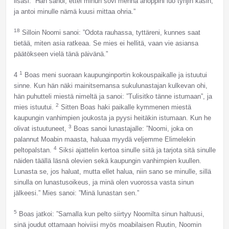
lisäsi: ”Hän sanoi, ettei minun sovi mennä anoppini luo tyhjin käsin,
ja antoi minulle nämä kuusi mittaa ohria.”
18
Silloin Noomi sanoi: ”Odota rauhassa, tyttäreni, kunnes saat
tietää, miten asia ratkeaa. Se mies ei hellitä, vaan vie asiansa
päätökseen vielä tänä päivänä.”
1
4
Boas meni suoraan kaupunginportin kokouspaikalle ja istuutui
sinne. Kun hän näki mainitsemansa sukulunastajan kulkevan ohi,
hän puhutteli miestä nimeltä ja sanoi: ”Tulisitko tänne istumaan”, ja
2
mies istuutui.
Sitten Boas haki paikalle kymmenen miestä
kaupungin vanhimpien joukosta ja pyysi heitäkin istumaan. Kun he
3
olivat istuutuneet,
Boas sanoi lunastajalle: ”Noomi, joka on
palannut Moabin maasta, haluaa myydä veljemme Elimelekin
4
peltopalstan.
Siksi ajattelin kertoa sinulle siitä ja tarjota sitä sinulle
näiden täällä läsnä olevien sekä kaupungin vanhimpien kuullen.
Lunasta se, jos haluat, mutta ellet halua, niin sano se minulle, sillä
sinulla on lunastusoikeus, ja minä olen vuorossa vasta sinun
jälkeesi.” Mies sanoi: ”Minä lunastan sen.”
5
Boas jatkoi: ”Samalla kun pelto siirtyy Noomilta sinun haltuusi,
sinä joudut ottamaan hoiviisi myös moabilaisen Ruutin, Noomin