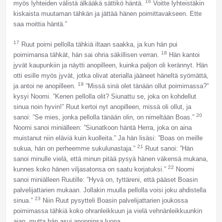
16
myös lyhteiden välistä älkääkä sättikö häntä.
Voitte lyhteistäkin
kiskaista muutaman tähkän ja jättää hänen poimittavakseen. Ette
saa moittia häntä.”
17
Ruut poimi pellolla tähkiä iltaan saakka, ja kun hän pui
18
poimimansa tähkät, hän sai ohria säkillisen verran.
Hän kantoi
jyvät kaupunkiin ja näytti anopilleen, kuinka paljon oli kerännyt. Hän
otti esille myös jyvät, jotka olivat aterialla jääneet häneltä syömättä,
19
ja antoi ne anopilleen.
”Missä sinä olet tänään ollut poimimassa?”
kysyi Noomi. ”Kenen pellolla olit? Siunattu se, joka on kohdellut
sinua noin hyvin!” Ruut kertoi nyt anopilleen, missä oli ollut, ja
20
sanoi: ”Se mies, jonka pellolla tänään olin, on nimeltään Boas.”
Noomi sanoi miniälleen: ”Siunatkoon häntä Herra, joka on aina
muistanut niin eläviä kuin kuolleita.” Ja hän lisäsi: ”Boas on meille
21
sukua, hän on perheemme sukulunastaja.”
Ruut sanoi: ”Hän
sanoi minulle vielä, että minun pitää pysyä hänen väkensä mukana,
22
kunnes koko hänen viljasatonsa on saatu korjatuksi.”
Noomi
sanoi miniälleen Ruutille: ”Hyvä on, tyttäreni, että pääset Boasin
palvelijattarien mukaan. Jollakin muulla pellolla voisi joku ahdistella
23
sinua.”
Niin Ruut pysytteli Boasin palvelijattarien joukossa
poimimassa tähkiä koko ohranleikkuun ja vielä vehnänleikkuunkin
ajan, mutta hän asui anoppinsa luona.