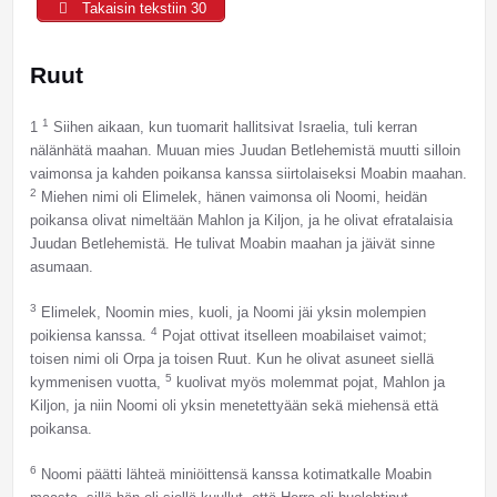
Takaisin tekstiin 30
Ruut
1
1
Siihen aikaan, kun tuomarit hallitsivat Israelia, tuli kerran
nälänhätä maahan. Muuan mies Juudan Betlehemistä muutti silloin
vaimonsa ja kahden poikansa kanssa siirtolaiseksi Moabin maahan.
2
Miehen nimi oli Elimelek, hänen vaimonsa oli Noomi, heidän
poikansa olivat nimeltään Mahlon ja Kiljon, ja he olivat efratalaisia
Juudan Betlehemistä. He tulivat Moabin maahan ja jäivät sinne
asumaan.
3
Elimelek, Noomin mies, kuoli, ja Noomi jäi yksin molempien
4
poikiensa kanssa.
Pojat ottivat itselleen moabilaiset vaimot;
toisen nimi oli Orpa ja toisen Ruut. Kun he olivat asuneet siellä
5
kymmenisen vuotta,
kuolivat myös molemmat pojat, Mahlon ja
Kiljon, ja niin Noomi oli yksin menetettyään sekä miehensä että
poikansa.
6
Noomi päätti lähteä miniöittensä kanssa kotimatkalle Moabin