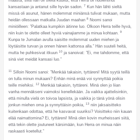
maasta, sillä hän oli siellä kuullut, että Herra oli huolehtinut
7
kansastaan ja antanut sille hyvän sadon.
Kun hän lähti sieltä
missä oli asunut, hänen molemmat miniänsä tulivat mukaan, mutta
8
heidän ollessaan matkalla Juudan maahan
Noomi sanoi
miniöilleen: ”Palatkaa kumpikin äitinne luo. Olkoon Herra teille hyvä,
9
niin kuin te olette olleet hyviä vainajiamme ja minua kohtaan.
Kunpa te Jumalan avulla saisitte molemmat uuden miehen ja
löytäisitte turvan ja onnen hänen kattonsa alla.” Hän suuteli heitä,
10
mutta he puhkesivat itkuun
ja sanoivat: ”Ei, me tahdomme, että
sinä viet meidät kansasi luo.”
11
Silloin Noomi sanoi: ”Menkää takaisin, tyttäreni! Mitä syytä teillä
on tulla minun mukaani? Enhän minä enää voi synnyttää poikia
12
teille miehiksi.
Menkää takaisin, tyttäreni. Minä olen jo liian
vanha mennäkseni vaimoksi kenellekään. Ja vaikka ajattelisinkin,
että minulla vielä on toivoa lapsista, ja vaikka jo tänä yönä olisin
13
jonkun miehen oma ja synnyttäisin poikia,
niin jaksaisitteko
kuitenkaan odottaa, että he kasvavat suuriksi? Voisitteko niin kauan
elää naimattomina? Ei, tyttäreni! Minä olen kovin murheissani siitä,
että tekin olette joutuneet kärsimään, kun Herra on minua näin
raskaasti koetellut.”