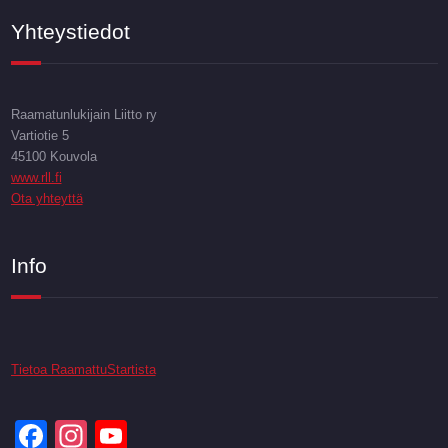
Yhteystiedot
Raamatunlukijain Liitto ry
Vartiotie 5
45100 Kouvola
www.rll.fi
Ota yhteyttä
Info
Tietoa RaamattuStartista
Facebook
Instagram
YouTube