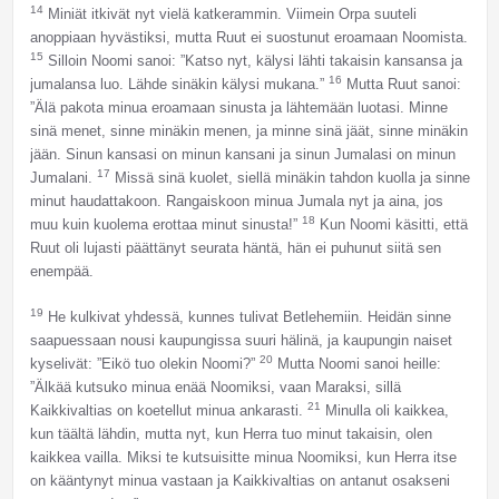
14
Miniät itkivät nyt vielä katkerammin. Viimein Orpa suuteli
anoppiaan hyvästiksi, mutta Ruut ei suostunut eroamaan Noomista.
15
Silloin Noomi sanoi: ”Katso nyt, kälysi lähti takaisin kansansa ja
16
jumalansa luo. Lähde sinäkin kälysi mukana.”
Mutta Ruut sanoi:
”Älä pakota minua eroamaan sinusta ja lähtemään luotasi. Minne
sinä menet, sinne minäkin menen, ja minne sinä jäät, sinne minäkin
jään. Sinun kansasi on minun kansani ja sinun Jumalasi on minun
17
Jumalani.
Missä sinä kuolet, siellä minäkin tahdon kuolla ja sinne
minut haudattakoon. Rangaiskoon minua Jumala nyt ja aina, jos
18
muu kuin kuolema erottaa minut sinusta!”
Kun Noomi käsitti, että
Ruut oli lujasti päättänyt seurata häntä, hän ei puhunut siitä sen
enempää.
19
He kulkivat yhdessä, kunnes tulivat Betlehemiin. Heidän sinne
saapuessaan nousi kaupungissa suuri hälinä, ja kaupungin naiset
20
kyselivät: ”Eikö tuo olekin Noomi?”
Mutta Noomi sanoi heille:
”Älkää kutsuko minua enää Noomiksi, vaan Maraksi, sillä
21
Kaikkivaltias on koetellut minua ankarasti.
Minulla oli kaikkea,
kun täältä lähdin, mutta nyt, kun Herra tuo minut takaisin, olen
kaikkea vailla. Miksi te kutsuisitte minua Noomiksi, kun Herra itse
on kääntynyt minua vastaan ja Kaikkivaltias on antanut osakseni