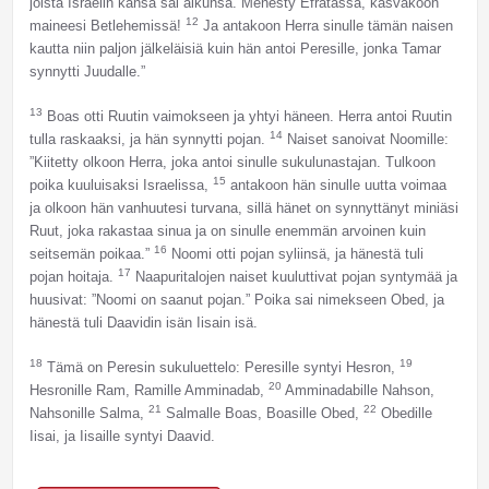
joista Israelin kansa sai alkunsa. Menesty Efratassa, kasvakoon
12
maineesi Betlehemissä!
Ja antakoon Herra sinulle tämän naisen
kautta niin paljon jälkeläisiä kuin hän antoi Peresille, jonka Tamar
synnytti Juudalle.”
13
Boas otti Ruutin vaimokseen ja yhtyi häneen. Herra antoi Ruutin
14
tulla raskaaksi, ja hän synnytti pojan.
Naiset sanoivat Noomille:
”Kiitetty olkoon Herra, joka antoi sinulle sukulunastajan. Tulkoon
15
poika kuuluisaksi Israelissa,
antakoon hän sinulle uutta voimaa
ja olkoon hän vanhuutesi turvana, sillä hänet on synnyttänyt miniäsi
Ruut, joka rakastaa sinua ja on sinulle enemmän arvoinen kuin
16
seitsemän poikaa.”
Noomi otti pojan syliinsä, ja hänestä tuli
17
pojan hoitaja.
Naapuritalojen naiset kuuluttivat pojan syntymää ja
huusivat: ”Noomi on saanut pojan.” Poika sai nimekseen Obed, ja
hänestä tuli Daavidin isän Iisain isä.
18
19
Tämä on Peresin sukuluettelo: Peresille syntyi Hesron,
20
Hesronille Ram, Ramille Amminadab,
Amminadabille Nahson,
21
22
Nahsonille Salma,
Salmalle Boas, Boasille Obed,
Obedille
Iisai, ja Iisaille syntyi Daavid.