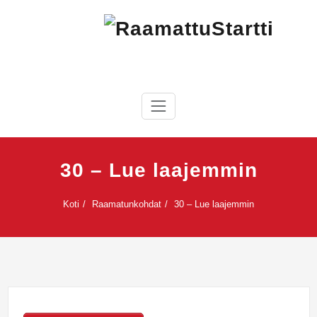
Skip
to
content
RaamattuStartti
30 – Lue laajemmin
Koti
Raamatunkohdat
30 – Lue laajemmin