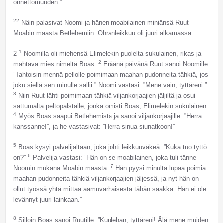
onnettomuuden.”
22
Näin palasivat Noomi ja hänen moabilainen miniänsä Ruut
Moabin maasta Betlehemiin. Ohranleikkuu oli juuri alkamassa.
1
2
Noomilla oli miehensä Elimelekin puolelta sukulainen, rikas ja
2
mahtava mies nimeltä Boas.
Eräänä päivänä Ruut sanoi Noomille:
”Tahtoisin mennä pellolle poimimaan maahan pudonneita tähkiä, jos
joku siellä sen minulle sallii.” Noomi vastasi: ”Mene vain, tyttäreni.”
3
Niin Ruut lähti poimimaan tähkiä viljankorjaajien jäljiltä ja osui
sattumalta peltopalstalle, jonka omisti Boas, Elimelekin sukulainen.
4
Myös Boas saapui Betlehemistä ja sanoi viljankorjaajille: ”Herra
kanssanne!”, ja he vastasivat: ”Herra sinua siunatkoon!”
5
Boas kysyi palvelijaltaan, joka johti leikkuuväkeä: ”Kuka tuo tyttö
6
on?”
Palvelija vastasi: ”Hän on se moabilainen, joka tuli tänne
7
Noomin mukana Moabin maasta.
Hän pyysi minulta lupaa poimia
maahan pudonneita tähkiä viljankorjaajien jäljessä, ja nyt hän on
ollut työssä yhtä mittaa aamuvarhaisesta tähän saakka. Hän ei ole
levännyt juuri lainkaan.”
8
Silloin Boas sanoi Ruutille: ”Kuulehan, tyttäreni! Älä mene muiden