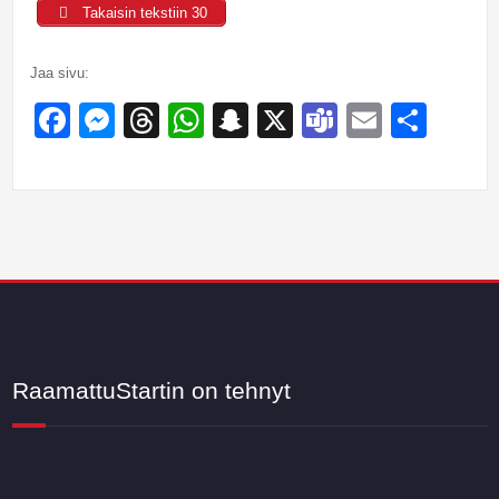
Takaisin tekstiin 30
Jaa sivu:
Facebook
Messenger
Threads
WhatsApp
Snapchat
X
Teams
Email
Sha
RaamattuStartin on tehnyt