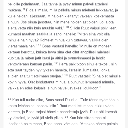
pelloille poimimaan. Jää tänne ja pysy minun palvelijattarieni
9
mukana.
Pidä silmällä, millä pellolla minun mieheni leikkaavat, ja
kulje heidän jäljessään. Minä olen kieltänyt väkeäni koskemasta
sinuun. Jos sinua janottaa, niin mene noiden astioiden luo ja ota
10
sieltä vettä niin kuin muukin väki.”
Silloin Ruut vaipui polvilleen,
kumarsi maahan saakka ja sanoi hänelle: ”Miten sinä voit olla
minulle näin hyvä? Kohtelet minua kuin tuttavaa, vaikka olen
11
vierasmaalainen.”
Boas vastasi hänelle: ”Minulle on moneen
kertaan kerrottu, kuinka hyvä sinä olet ollut anopillesi miehesi
kuoltua ja miten jätit isäsi ja äitisi ja synnyinmaasi ja lähdit
12
ventovieraan kansan pariin.
Herra palkitkoon sinulle tekosi, niin
että saat täyden hyvityksen häneltä, Israelin Jumalalta, jonka
13
siipien alta tulit etsimään suojaa.”
Ruut vastasi: ”Sinä olet minulle
kovin hyvä. Olet lohduttanut minua ja puhunut lempeästi minulle,
vaikka en edes kelpaisi sinun palvelusväkesi joukkoon.”
14
Kun tuli ruoka-aika, Boas sanoi Ruutille: ”Tule tänne syömään ja
kasta leipäpalasi hapanviiniin.” Ruut meni istumaan leikkuuväen
viereen, ja Boas tarjosi hänelle paahdettuja jyviä. Ruut söi itsensä
15
kylläiseksi, ja jyviä jäi vielä ylikin.
Kun hän sitten taas oli
lähdössä poimimaan, Boas sanoi väelleen: ”Antakaa hänen poimia