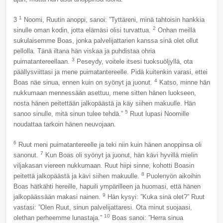
1
3
Noomi, Ruutin anoppi, sanoi: ”Tyttäreni, minä tahtoisin hankkia
2
sinulle oman kodin, jotta elämäsi olisi turvattua.
Onhan meillä
sukulaisemme Boas, jonka palvelijattarien kanssa sinä olet ollut
pellolla. Tänä iltana hän viskaa ja puhdistaa ohria
3
puimatantereellaan.
Peseydy, voitele itsesi tuoksuöljyllä, ota
päällysviittasi ja mene puimatantereelle. Pidä kuitenkin varasi, ettei
4
Boas näe sinua, ennen kuin on syönyt ja juonut.
Katso, minne hän
nukkumaan mennessään asettuu, mene sitten hänen luokseen,
nosta hänen peitettään jalkopäästä ja käy siihen makuulle. Hän
5
sanoo sinulle, mitä sinun tulee tehdä.”
Ruut lupasi Noomille
noudattaa tarkoin hänen neuvojaan.
6
Ruut meni puimatantereelle ja teki niin kuin hänen anoppinsa oli
7
sanonut.
Kun Boas oli syönyt ja juonut, hän kävi hyvillä mielin
viljakasan viereen nukkumaan. Ruut hiipi sinne, kohotti Boasin
8
peitettä jalkopäästä ja kävi siihen makuulle.
Puolenyön aikoihin
Boas hätkähti hereille, hapuili ympärilleen ja huomasi, että hänen
9
jalkopäässään makasi nainen.
Hän kysyi: ”Kuka sinä olet?” Ruut
vastasi: ”Olen Ruut, sinun palvelijattaresi. Ota minut suojaasi,
10
olethan perheemme lunastaja.”
Boas sanoi: ”Herra sinua