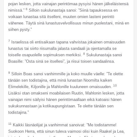
pojan lesken, jotta vainajan perintömaa pysyisi hänen jälkeläistensä
6
nimissä.”
Silloin sukulunastaja sanoi: ”Siinä tapauksessa en
voikaan lunastaa sitä itselleni, muuten omien lasteni perintö
vähenee. Täytä sinä lunastusvelvollisuus minun puolestani, minä en
siihen pysty.”
7
Israelissa oli entisaikaan tapana vahvistaa jokainen omaisuuden
lunastus tai siirto riisumalla jalasta sandaali ja ojentamalla se
8
toiselle osapuolelle sopimuksen merkiksi.
Sukulunastaja sanoi
Boasille: ”Osta sinä se itsellesi”, ja riisui toisen sandaalinsa.
9
Silloin Boas sanoi vanhimmille ja koko muulle väelle: ”Te olette
tänään sen todistajina, että minä lunastan Noomilta kaiken
10
Elimelekille, Kiljonille ja Mahlonille kuuluneen omaisuuden.
Lisäksi otan omakseni moabilaisen Ruutin, Mahlonin lesken, jotta
vainajan nimi säilyisi hänen perintömaallaan eikä katoaisi hänen
sukukunnastaan ja kotikaupungistaan. Te olette tänään sen
todistajina.”
11
Kaikki läsnäolijat ja vanhimmat sanoivat: ”Me todistamme!
Suokoon Herra, että sinun tuleva vaimosi olisi kuin Raakel ja Lea,