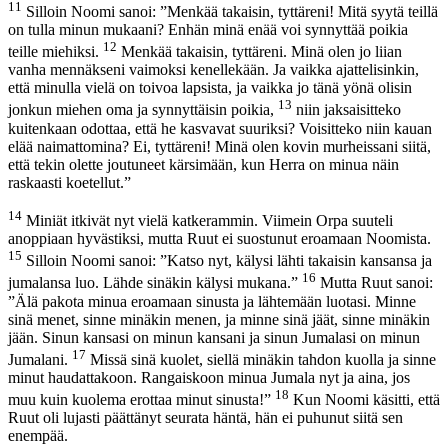
11
Silloin Noomi sanoi: ”Menkää takaisin, tyttäreni! Mitä syytä teillä
on tulla minun mukaani? Enhän minä enää voi synnyttää poikia
12
teille miehiksi.
Menkää takaisin, tyttäreni. Minä olen jo liian
vanha mennäkseni vaimoksi kenellekään. Ja vaikka ajattelisinkin,
että minulla vielä on toivoa lapsista, ja vaikka jo tänä yönä olisin
13
jonkun miehen oma ja synnyttäisin poikia,
niin jaksaisitteko
kuitenkaan odottaa, että he kasvavat suuriksi? Voisitteko niin kauan
elää naimattomina? Ei, tyttäreni! Minä olen kovin murheissani siitä,
että tekin olette joutuneet kärsimään, kun Herra on minua näin
raskaasti koetellut.”
14
Miniät itkivät nyt vielä katkerammin. Viimein Orpa suuteli
anoppiaan hyvästiksi, mutta Ruut ei suostunut eroamaan Noomista.
15
Silloin Noomi sanoi: ”Katso nyt, kälysi lähti takaisin kansansa ja
16
jumalansa luo. Lähde sinäkin kälysi mukana.”
Mutta Ruut sanoi:
”Älä pakota minua eroamaan sinusta ja lähtemään luotasi. Minne
sinä menet, sinne minäkin menen, ja minne sinä jäät, sinne minäkin
jään. Sinun kansasi on minun kansani ja sinun Jumalasi on minun
17
Jumalani.
Missä sinä kuolet, siellä minäkin tahdon kuolla ja sinne
minut haudattakoon. Rangaiskoon minua Jumala nyt ja aina, jos
18
muu kuin kuolema erottaa minut sinusta!”
Kun Noomi käsitti, että
Ruut oli lujasti päättänyt seurata häntä, hän ei puhunut siitä sen
enempää.