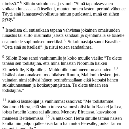
6
nimissä.”
Silloin sukulunastaja sanoi: ”Siinä tapauksessa en
voikaan lunastaa sitä itselleni, muuten omien lasteni perintö vähenee.
Täytä sinä lunastusvelvollisuus minun puolestani, minä en siihen
pysty.”
7
Israelissa oli entisaikaan tapana vahvistaa jokainen omaisuuden
lunastus tai siirto riisumalla jalasta sandaali ja ojentamalla se toiselle
8
osapuolelle sopimuksen merkiksi.
Sukulunastaja sanoi Boasille:
”Osta sinä se itsellesi”, ja riisui toisen sandaalinsa.
9
Silloin Boas sanoi vanhimmille ja koko muulle väelle: ”Te olette
tänään sen todistajina, että minä lunastan Noomilta kaiken
10
Elimelekille, Kiljonille ja Mahlonille kuuluneen omaisuuden.
Lisäksi otan omakseni moabilaisen Ruutin, Mahlonin lesken, jotta
vainajan nimi säilyisi hänen perintömaallaan eikä katoaisi hänen
sukukunnastaan ja kotikaupungistaan. Te olette tänään sen
todistajina.”
11
Kaikki läsnäolijat ja vanhimmat sanoivat: ”Me todistamme!
Suokoon Herra, että sinun tuleva vaimosi olisi kuin Raakel ja Lea,
joista Israelin kansa sai alkunsa. Menesty Efratassa, kasvakoon
12
maineesi Betlehemissä!
Ja antakoon Herra sinulle tämän naisen
kautta niin paljon jälkeläisiä kuin hän antoi Peresille, jonka Tamar
synnytti Juudalle.”