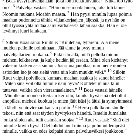
Boas kysyi palvelijaltaan, joka johti leikkuuväkeä: ”Kuka tuo tyttö
6
on?”
Palvelija vastasi: ”Hän on se moabilainen, joka tuli tänne
7
Noomin mukana Moabin maasta.
Hän pyysi minulta lupaa poimia
maahan pudonneita tähkiä viljankorjaajien jäljessä, ja nyt hän on
ollut työssä yhtä mittaa aamuvarhaisesta tähän saakka. Hän ei ole
levännyt juuri lainkaan.”
8
Silloin Boas sanoi Ruutille: ”Kuulehan, tyttäreni! Älä mene
muiden pelloille poimimaan. Jää tänne ja pysy minun
9
palvelijattarieni mukana.
Pidä silmällä, millä pellolla minun
mieheni leikkaavat, ja kulje heidän jäljessään. Minä olen kieltänyt
väkeäni koskemasta sinuun. Jos sinua janottaa, niin mene noiden
10
astioiden luo ja ota sieltä vettä niin kuin muukin väki.”
Silloin
Ruut vaipui polvilleen, kumarsi maahan saakka ja sanoi hänelle:
”Miten sinä voit olla minulle näin hyvä? Kohtelet minua kuin
11
tuttavaa, vaikka olen vierasmaalainen.”
Boas vastasi hänelle:
”Minulle on moneen kertaan kerrottu, kuinka hyvä sinä olet ollut
anopillesi miehesi kuoltua ja miten jätit isäsi ja äitisi ja synnyinmaasi
12
ja lähdit ventovieraan kansan pariin.
Herra palkitkoon sinulle
tekosi, niin että saat täyden hyvityksen häneltä, Israelin Jumalalta,
13
jonka siipien alta tulit etsimään suojaa.”
Ruut vastasi: ”Sinä olet
minulle kovin hyvä. Olet lohduttanut minua ja puhunut lempeästi
minulle, vaikka en edes kelpaisi sinun palvelusväkesi joukkoon.”