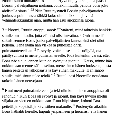
Noomi sanoi miniälleen Ruutille: ”Hyvä on, tyttäreni, että pääset
Boasin palvelijattarien mukaan. Jollakin muulla pellolla voisi joku
23
ahdistella sinua.”
Niin Ruut pysytteli Boasin palvelijattarien
joukossa poimimassa tähkiä koko ohranleikkuun ja vielä
vehnänleikkuunkin ajan, mutta hän asui anoppinsa luona.
1
3
Noomi, Ruutin anoppi, sanoi: ”Tyttäreni, minä tahtoisin hankkia
2
sinulle oman kodin, jotta elämäsi olisi turvattua.
Onhan meillä
sukulaisemme Boas, jonka palvelijattarien kanssa sinä olet ollut
pellolla. Tänä iltana hän viskaa ja puhdistaa ohria
3
puimatantereellaan.
Peseydy, voitele itsesi tuoksuöljyllä, ota
päällysviittasi ja mene puimatantereelle. Pidä kuitenkin varasi, ettei
4
Boas näe sinua, ennen kuin on syönyt ja juonut.
Katso, minne hän
nukkumaan mennessään asettuu, mene sitten hänen luokseen, nosta
hänen peitettään jalkopäästä ja käy siihen makuulle. Hän sanoo
5
sinulle, mitä sinun tulee tehdä.”
Ruut lupasi Noomille noudattaa
tarkoin hänen neuvojaan.
6
Ruut meni puimatantereelle ja teki niin kuin hänen anoppinsa oli
7
sanonut.
Kun Boas oli syönyt ja juonut, hän kävi hyvillä mielin
viljakasan viereen nukkumaan. Ruut hiipi sinne, kohotti Boasin
8
peitettä jalkopäästä ja kävi siihen makuulle.
Puolenyön aikoihin
Boas hätkähti hereille, hapuili ympärilleen ja huomasi, että hänen