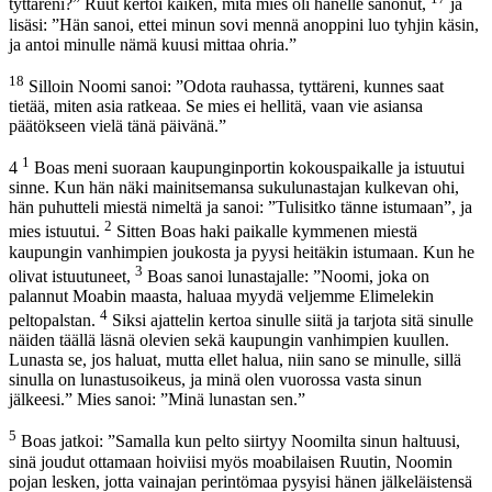
tyttäreni?” Ruut kertoi kaiken, mitä mies oli hänelle sanonut,
ja
lisäsi: ”Hän sanoi, ettei minun sovi mennä anoppini luo tyhjin käsin,
ja antoi minulle nämä kuusi mittaa ohria.”
18
Silloin Noomi sanoi: ”Odota rauhassa, tyttäreni, kunnes saat
tietää, miten asia ratkeaa. Se mies ei hellitä, vaan vie asiansa
päätökseen vielä tänä päivänä.”
1
4
Boas meni suoraan kaupunginportin kokouspaikalle ja istuutui
sinne. Kun hän näki mainitsemansa sukulunastajan kulkevan ohi,
hän puhutteli miestä nimeltä ja sanoi: ”Tulisitko tänne istumaan”, ja
2
mies istuutui.
Sitten Boas haki paikalle kymmenen miestä
kaupungin vanhimpien joukosta ja pyysi heitäkin istumaan. Kun he
3
olivat istuutuneet,
Boas sanoi lunastajalle: ”Noomi, joka on
palannut Moabin maasta, haluaa myydä veljemme Elimelekin
4
peltopalstan.
Siksi ajattelin kertoa sinulle siitä ja tarjota sitä sinulle
näiden täällä läsnä olevien sekä kaupungin vanhimpien kuullen.
Lunasta se, jos haluat, mutta ellet halua, niin sano se minulle, sillä
sinulla on lunastusoikeus, ja minä olen vuorossa vasta sinun
jälkeesi.” Mies sanoi: ”Minä lunastan sen.”
5
Boas jatkoi: ”Samalla kun pelto siirtyy Noomilta sinun haltuusi,
sinä joudut ottamaan hoiviisi myös moabilaisen Ruutin, Noomin
pojan lesken, jotta vainajan perintömaa pysyisi hänen jälkeläistensä