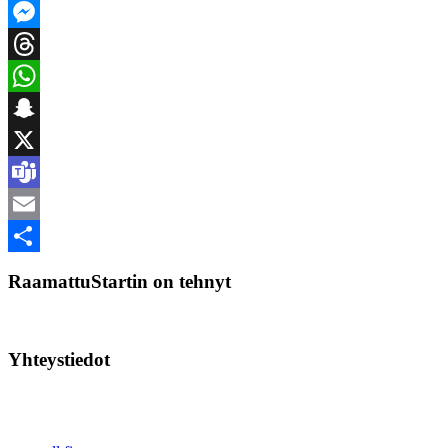
Facebook
Messenger
Threads
WhatsApp
Snapchat
X
Teams
Email
Share
RaamattuStartin on tehnyt
Yhteystiedot
Raamatunlukijain Liitto ry
Vartiotie 5
45100 Kouvola