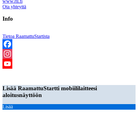
www.rll.fi
Ota yhteyttä
Info
Tietoa RaamattuStartista
Facebook
Instagram
YouTube
Copyright Raamatunlukijain Liitto ry
Channel
Lisää RaamattuStartti mobiililaitteesi
aloitusnäyttöön
Lisää