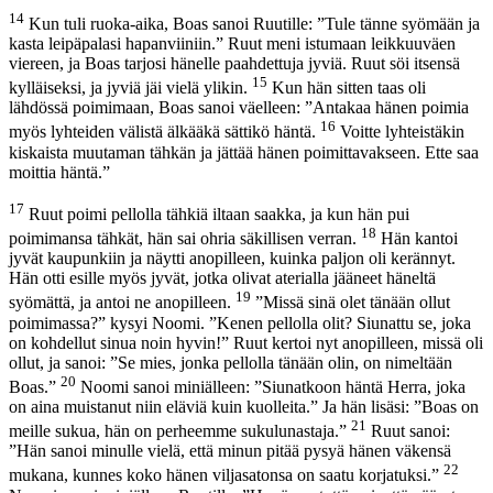
14
Kun tuli ruoka-aika, Boas sanoi Ruutille: ”Tule tänne syömään ja
kasta leipäpalasi hapanviiniin.” Ruut meni istumaan leikkuuväen
viereen, ja Boas tarjosi hänelle paahdettuja jyviä. Ruut söi itsensä
15
kylläiseksi, ja jyviä jäi vielä ylikin.
Kun hän sitten taas oli
lähdössä poimimaan, Boas sanoi väelleen: ”Antakaa hänen poimia
16
myös lyhteiden välistä älkääkä sättikö häntä.
Voitte lyhteistäkin
kiskaista muutaman tähkän ja jättää hänen poimittavakseen. Ette saa
moittia häntä.”
17
Ruut poimi pellolla tähkiä iltaan saakka, ja kun hän pui
18
poimimansa tähkät, hän sai ohria säkillisen verran.
Hän kantoi
jyvät kaupunkiin ja näytti anopilleen, kuinka paljon oli kerännyt.
Hän otti esille myös jyvät, jotka olivat aterialla jääneet häneltä
19
syömättä, ja antoi ne anopilleen.
”Missä sinä olet tänään ollut
poimimassa?” kysyi Noomi. ”Kenen pellolla olit? Siunattu se, joka
on kohdellut sinua noin hyvin!” Ruut kertoi nyt anopilleen, missä oli
ollut, ja sanoi: ”Se mies, jonka pellolla tänään olin, on nimeltään
20
Boas.”
Noomi sanoi miniälleen: ”Siunatkoon häntä Herra, joka
on aina muistanut niin eläviä kuin kuolleita.” Ja hän lisäsi: ”Boas on
21
meille sukua, hän on perheemme sukulunastaja.”
Ruut sanoi:
”Hän sanoi minulle vielä, että minun pitää pysyä hänen väkensä
22
mukana, kunnes koko hänen viljasatonsa on saatu korjatuksi.”