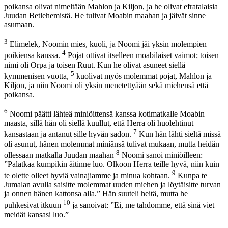
poikansa olivat nimeltään Mahlon ja Kiljon, ja he olivat efratalaisia
Juudan Betlehemistä. He tulivat Moabin maahan ja jäivät sinne
asumaan.
3
Elimelek, Noomin mies, kuoli, ja Noomi jäi yksin molempien
4
poikiensa kanssa.
Pojat ottivat itselleen moabilaiset vaimot; toisen
nimi oli Orpa ja toisen Ruut. Kun he olivat asuneet siellä
5
kymmenisen vuotta,
kuolivat myös molemmat pojat, Mahlon ja
Kiljon, ja niin Noomi oli yksin menetettyään sekä miehensä että
poikansa.
6
Noomi päätti lähteä miniöittensä kanssa kotimatkalle Moabin
maasta, sillä hän oli siellä kuullut, että Herra oli huolehtinut
7
kansastaan ja antanut sille hyvän sadon.
Kun hän lähti sieltä missä
oli asunut, hänen molemmat miniänsä tulivat mukaan, mutta heidän
8
ollessaan matkalla Juudan maahan
Noomi sanoi miniöilleen:
”Palatkaa kumpikin äitinne luo. Olkoon Herra teille hyvä, niin kuin
9
te olette olleet hyviä vainajiamme ja minua kohtaan.
Kunpa te
Jumalan avulla saisitte molemmat uuden miehen ja löytäisitte turvan
ja onnen hänen kattonsa alla.” Hän suuteli heitä, mutta he
10
puhkesivat itkuun
ja sanoivat: ”Ei, me tahdomme, että sinä viet
meidät kansasi luo.”