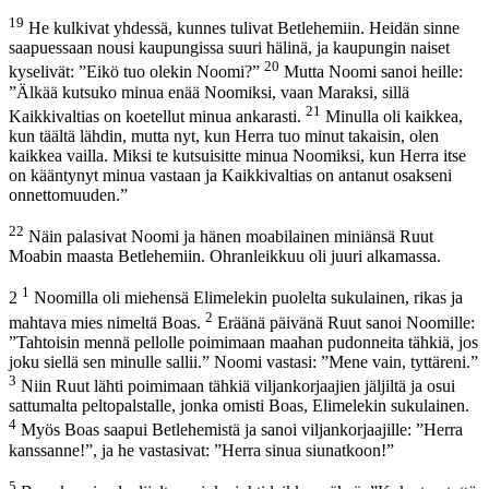
19
He kulkivat yhdessä, kunnes tulivat Betlehemiin. Heidän sinne
saapuessaan nousi kaupungissa suuri hälinä, ja kaupungin naiset
20
kyselivät: ”Eikö tuo olekin Noomi?”
Mutta Noomi sanoi heille:
”Älkää kutsuko minua enää Noomiksi, vaan Maraksi, sillä
21
Kaikkivaltias on koetellut minua ankarasti.
Minulla oli kaikkea,
kun täältä lähdin, mutta nyt, kun Herra tuo minut takaisin, olen
kaikkea vailla. Miksi te kutsuisitte minua Noomiksi, kun Herra itse
on kääntynyt minua vastaan ja Kaikkivaltias on antanut osakseni
onnettomuuden.”
22
Näin palasivat Noomi ja hänen moabilainen miniänsä Ruut
Moabin maasta Betlehemiin. Ohranleikkuu oli juuri alkamassa.
1
2
Noomilla oli miehensä Elimelekin puolelta sukulainen, rikas ja
2
mahtava mies nimeltä Boas.
Eräänä päivänä Ruut sanoi Noomille:
”Tahtoisin mennä pellolle poimimaan maahan pudonneita tähkiä, jos
joku siellä sen minulle sallii.” Noomi vastasi: ”Mene vain, tyttäreni.”
3
Niin Ruut lähti poimimaan tähkiä viljankorjaajien jäljiltä ja osui
sattumalta peltopalstalle, jonka omisti Boas, Elimelekin sukulainen.
4
Myös Boas saapui Betlehemistä ja sanoi viljankorjaajille: ”Herra
kanssanne!”, ja he vastasivat: ”Herra sinua siunatkoon!”
5