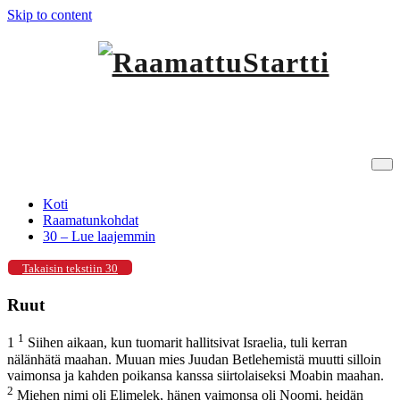
Skip to content
RaamattuStartti
30 – Lue laajemmin
Koti
Raamatunkohdat
30 – Lue laajemmin
Takaisin tekstiin 30
Ruut
1
1
Siihen aikaan, kun tuomarit hallitsivat Israelia, tuli kerran
nälänhätä maahan. Muuan mies Juudan Betlehemistä muutti silloin
vaimonsa ja kahden poikansa kanssa siirtolaiseksi Moabin maahan.
2
Miehen nimi oli Elimelek, hänen vaimonsa oli Noomi, heidän