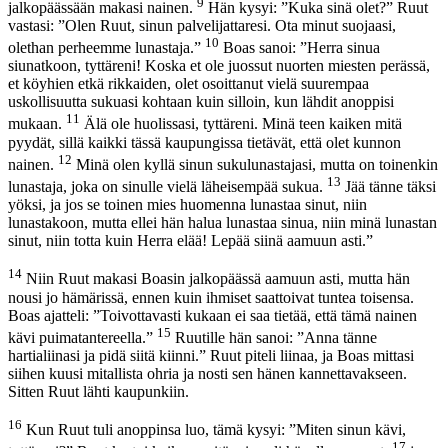
9
jalkopäässään makasi nainen.
Hän kysyi: ”Kuka sinä olet?” Ruut
vastasi: ”Olen Ruut, sinun palvelijattaresi. Ota minut suojaasi,
10
olethan perheemme lunastaja.”
Boas sanoi: ”Herra sinua
siunatkoon, tyttäreni! Koska et ole juossut nuorten miesten perässä,
et köyhien etkä rikkaiden, olet osoittanut vielä suurempaa
uskollisuutta sukuasi kohtaan kuin silloin, kun lähdit anoppisi
11
mukaan.
Älä ole huolissasi, tyttäreni. Minä teen kaiken mitä
pyydät, sillä kaikki tässä kaupungissa tietävät, että olet kunnon
12
nainen.
Minä olen kyllä sinun sukulunastajasi, mutta on toinenkin
13
lunastaja, joka on sinulle vielä läheisempää sukua.
Jää tänne täksi
yöksi, ja jos se toinen mies huomenna lunastaa sinut, niin
lunastakoon, mutta ellei hän halua lunastaa sinua, niin minä lunastan
sinut, niin totta kuin Herra elää! Lepää siinä aamuun asti.”
14
Niin Ruut makasi Boasin jalkopäässä aamuun asti, mutta hän
nousi jo hämärissä, ennen kuin ihmiset saattoivat tuntea toisensa.
Boas ajatteli: ”Toivottavasti kukaan ei saa tietää, että tämä nainen
15
kävi puimatantereella.”
Ruutille hän sanoi: ”Anna tänne
hartialiinasi ja pidä siitä kiinni.” Ruut piteli liinaa, ja Boas mittasi
siihen kuusi mitallista ohria ja nosti sen hänen kannettavakseen.
Sitten Ruut lähti kaupunkiin.
16
Kun Ruut tuli anoppinsa luo, tämä kysyi: ”Miten sinun kävi,
17