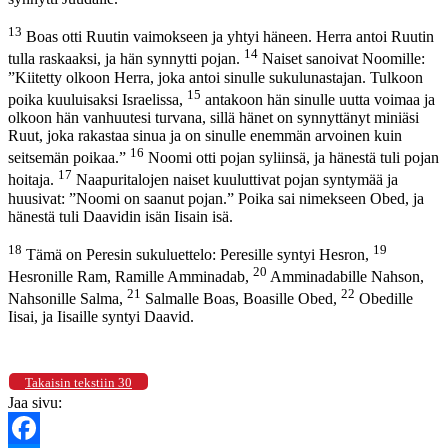
13
Boas otti Ruutin vaimokseen ja yhtyi häneen. Herra antoi Ruutin
14
tulla raskaaksi, ja hän synnytti pojan.
Naiset sanoivat Noomille:
”Kiitetty olkoon Herra, joka antoi sinulle sukulunastajan. Tulkoon
15
poika kuuluisaksi Israelissa,
antakoon hän sinulle uutta voimaa ja
olkoon hän vanhuutesi turvana, sillä hänet on synnyttänyt miniäsi
Ruut, joka rakastaa sinua ja on sinulle enemmän arvoinen kuin
16
seitsemän poikaa.”
Noomi otti pojan syliinsä, ja hänestä tuli pojan
17
hoitaja.
Naapuritalojen naiset kuuluttivat pojan syntymää ja
huusivat: ”Noomi on saanut pojan.” Poika sai nimekseen Obed, ja
hänestä tuli Daavidin isän Iisain isä.
18
19
Tämä on Peresin sukuluettelo: Peresille syntyi Hesron,
20
Hesronille Ram, Ramille Amminadab,
Amminadabille Nahson,
21
22
Nahsonille Salma,
Salmalle Boas, Boasille Obed,
Obedille
Iisai, ja Iisaille syntyi Daavid.
Takaisin tekstiin 30
Jaa sivu: