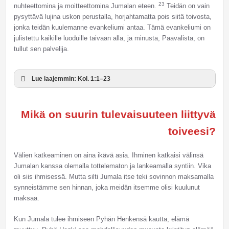
23
nuhteettomina ja moitteettomina Jumalan eteen.
Teidän on vain
pysyttävä lujina uskon perustalla, horjahtamatta pois siitä toivosta,
jonka teidän kuulemanne evankeliumi antaa. Tämä evankeliumi on
julistettu kaikille luoduille taivaan alla, ja minusta, Paavalista, on
tullut sen palvelija.
Lue laajemmin: Kol. 1:1–23
Mikä on suurin tulevaisuuteen liittyvä
toiveesi?
Välien katkeaminen on aina ikävä asia. Ihminen katkaisi välinsä
Jumalan kanssa olemalla tottelematon ja lankeamalla syntiin. Vika
oli siis ihmisessä. Mutta silti Jumala itse teki sovinnon maksamalla
synneistämme sen hinnan, joka meidän itsemme olisi kuulunut
maksaa.
Kun Jumala tulee ihmiseen Pyhän Henkensä kautta, elämä