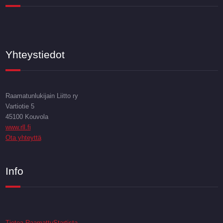
Yhteystiedot
Raamatunlukijain Liitto ry
Vartiotie 5
45100 Kouvola
www.rll.fi
Ota yhteyttä
Info
Tietoa RaamattuStartista