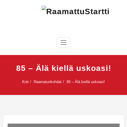
Skip
to
content
RaamattuStartti
85 – Älä kiellä uskoasi!
Koti
Raamatunkohdat
85 – Älä kiellä uskoasi!