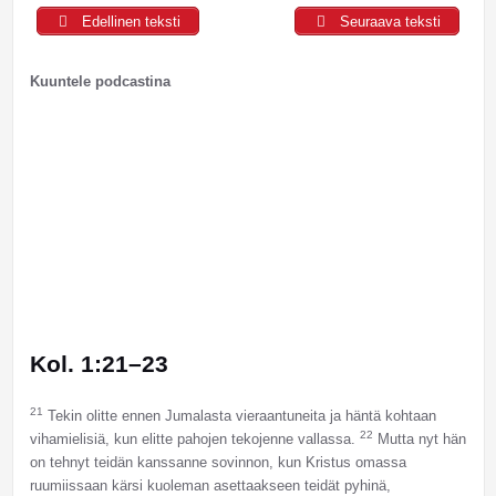
Edellinen teksti
Seuraava teksti
Kuuntele podcastina
Kol. 1:21–23
21
Tekin olitte ennen Jumalasta vieraantuneita ja häntä kohtaan
22
vihamielisiä, kun elitte pahojen tekojenne vallassa.
Mutta nyt hän
on tehnyt teidän kanssanne sovinnon, kun Kristus omassa
ruumiissaan kärsi kuoleman asettaakseen teidät pyhinä,