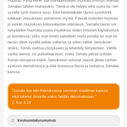
muuttuu. Pyhä Henki saa mahdollisuuden muovata kristityn elämää
Jumalan tahdon mukaiseksi. Tämä ei ole helppo eikä suora tie, niin
syvällä synti meissä asuu. Eikä kenestäkään täysin synnitöntä
tulekaan Jeesukseen uskomisen myötä. Paavali kuitenkin huomasi
jo selvän muutoksen kolossalaisten elämässä. Samalla tavoin voi
nykyäänkin huomata suuria muutoksia niiden ihmisten käytöksessä
ja asenteissa, jotka ovat ennen palvelleet muita jumalia tai ovat eri
tavoin olleet syvällä pahan vallassa, ja sitten tulleet Jeesuksen
omiksi. Kiroilu vaihtuu ylistykseen ja ärhentely lempeyteen. Välillä
vanha olemus voi putkahtaa esiin, mutta Jumala jatkaa työtään.
Kerran taivaassa kaikki Jeesukseen uskovat saavat jättää vanhan
syntisen olemuksensa ja elää ikuisessa ilossa ja rauhassa Jumalan
kanssa.
”Jumala itse teki Kristuksessa sovinnon maailman kanssa
eikä lukenut ihmisille viaksi heidän rikkomuksiaan.”
2. Kor. 5:19
Keskustelukysymyksiä