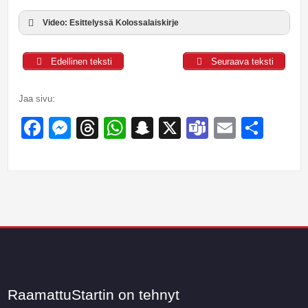
Video: Esittelyssä Kolossalaiskirje
Edellinen teksti
Seuraava teksti
Jaa sivu:
Facebook
Messenger
Threads
WhatsApp
Snapchat
X
Teams
Email
Sha
RaamattuStartin on tehnyt