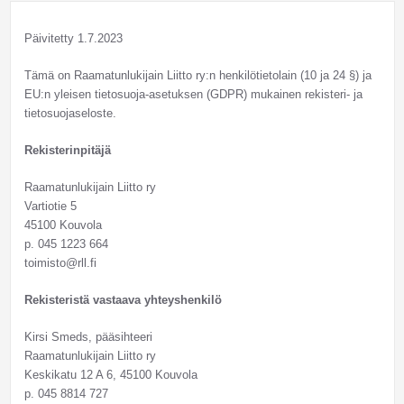
Päivitetty 1.7.2023
Tämä on Raamatunlukijain Liitto ry:n henkilötietolain (10 ja 24 §) ja
EU:n yleisen tietosuoja-asetuksen (GDPR) mukainen rekisteri- ja
tietosuojaseloste.
Rekisterinpitäjä
Raamatunlukijain Liitto ry
Vartiotie 5
45100 Kouvola
p. 045 1223 664
toimisto@rll.fi
Rekisteristä vastaava yhteyshenkilö
Kirsi Smeds, pääsihteeri
Raamatunlukijain Liitto ry
Keskikatu 12 A 6, 45100 Kouvola
p. 045 8814 727