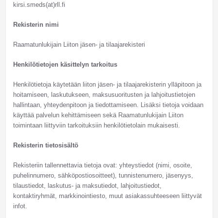
kirsi.smeds(at)rll.fi
Rekisterin nimi
Raamatunlukijain Liiton jäsen- ja tilaajarekisteri
Henkilötietojen käsittelyn tarkoitus
Henkilötietoja käytetään liiton jäsen- ja tilaajarekisterin ylläpitoon ja
hoitamiseen, laskutukseen, maksusuoritusten ja lahjoitustietojen
hallintaan, yhteydenpitoon ja tiedottamiseen. Lisäksi tietoja voidaan
käyttää palvelun kehittämiseen sekä Raamatunlukijain Liiton
toimintaan liittyviin tarkoituksiin henkilötietolain mukaisesti.
Rekisterin tietosisältö
Rekisteriin tallennettavia tietoja ovat: yhteystiedot (nimi, osoite,
puhelinnumero, sähköpostiosoitteet), tunnistenumero, jäsenyys,
tilaustiedot, laskutus- ja maksutiedot, lahjoitustiedot,
kontaktiryhmät, markkinointiesto, muut asiakassuhteeseen liittyvät
infot.