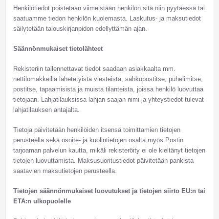
Henkilötiedot poistetaan viimeistään henkilön sitä niin pyytäessä tai
saatuamme tiedon henkilön kuolemasta. Laskutus- ja maksutiedot
säilytetään talouskirjanpidon edellyttämän ajan.
Säännönmukaiset tietolähteet
Rekisteriin tallennettavat tiedot saadaan asiakkaalta mm.
nettilomakkeilla lähetetyistä viesteistä, sähköpostitse, puhelimitse,
postitse, tapaamisista ja muista tilanteista, joissa henkilö luovuttaa
tietojaan. Lahjatilauksissa lahjan saajan nimi ja yhteystiedot tulevat
lahjatilauksen antajalta.
Tietoja päivitetään henkilöiden itsensä toimittamien tietojen
perusteella sekä osoite- ja kuolintietojen osalta myös Postin
tarjoaman palvelun kautta, mikäli rekisteröity ei ole kieltänyt tietojen
tietojen luovuttamista. Maksusuoritustiedot päivitetään pankista
saatavien maksutietojen perusteella.
Tietojen säännönmukaiset luovutukset ja tietojen siirto EU:n tai
ETA:n ulkopuolelle