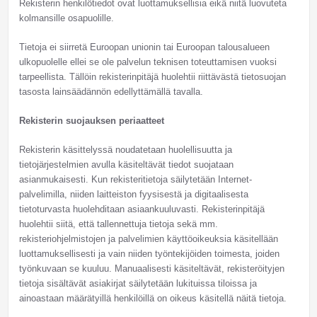
Rekisterin henkilötiedot ovat luottamuksellisia eikä niitä luovuteta
kolmansille osapuolille.
Tietoja ei siirretä Euroopan unionin tai Euroopan talousalueen
ulkopuolelle ellei se ole palvelun teknisen toteuttamisen vuoksi
tarpeellista. Tällöin rekisterinpitäjä huolehtii riittävästä tietosuojan
tasosta lainsäädännön edellyttämällä tavalla.
Rekisterin suojauksen periaatteet
Rekisterin käsittelyssä noudatetaan huolellisuutta ja
tietojärjestelmien avulla käsiteltävät tiedot suojataan
asianmukaisesti. Kun rekisteritietoja säilytetään Internet-
palvelimilla, niiden laitteiston fyysisestä ja digitaalisesta
tietoturvasta huolehditaan asiaankuuluvasti. Rekisterinpitäjä
huolehtii siitä, että tallennettuja tietoja sekä mm.
rekisteriohjelmistojen ja palvelimien käyttöoikeuksia käsitellään
luottamuksellisesti ja vain niiden työntekijöiden toimesta, joiden
työnkuvaan se kuuluu. Manuaalisesti käsiteltävät, rekisteröityjen
tietoja sisältävät asiakirjat säilytetään lukituissa tiloissa ja
ainoastaan määrätyillä henkilöillä on oikeus käsitellä näitä tietoja.