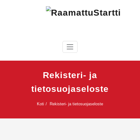
Skip
to
content
RaamattuStartti
Rekisteri- ja
tietosuojaseloste
Koti
Rekisteri- ja tietosuojaseloste