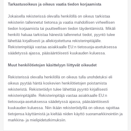
Tarkastusoikeus ja oikeus vaatia tiedon korjaamista
Jokaisella rekisterissä olevalla henkilöllä on oikeus tarkistaa
rekisteriin tallennetut tietonsa ja vaatia mahdollisen virheellisen
tiedon korjaamista tai puutteellisen tiedon täydentämistä. Mikäli
henkilö haluaa tarkistaa hänestä tallennetut tiedot, pyyntö tulee
lähettää kirjallisesti ja allekirjoitettuna rekisterinpitäjälle.
Rekisterinpitäjä vastaa asiakkaalle EU:n tietosuoja-asetuksessa
säädetyssä ajassa, pääsääntöisesti kuukauden kuluessa.
Muut henkilötietojen käsittelyyn liittyvät oikeudet
Rekisterissä olevalla henkilöllä on oikeus tulla unohdetuksi eli
oikeus pyytää häntä koskevien henkilötietojen poistamista
rekisteristä. Rekisteröidyn tulee lähettää pyyntö kirjallisesti
rekisterinpitäjälle. Rekisterinpitäjä vastaa asiakkaalle EU:n
tietosuoja-asetuksessa säädetyssä ajassa, pääsääntöisesti
kuukauden kuluessa. Niin ikään rekisteröidyillä on oikeus rajoittaa
tietojensa käyttämistä ja kieltää niiden käyttö suoramarkkinointiin ja
markkina- ja mielipidetutkimuksiin.