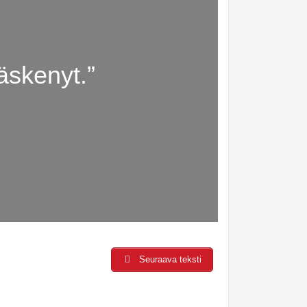
äskenyt.”
Seuraava teksti