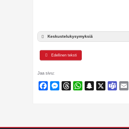
Keskustelukysymyksiä
Edellinen teksti
Jaa sivu:
Facebook
Messenger
Threads
WhatsApp
Snapcha
X
Te