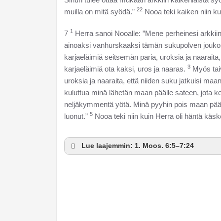
22
muilla on mitä syödä.”
Nooa teki kaiken niin ku
1
7
Herra sanoi Nooalle: ”Mene perheinesi arkkiin,
ainoaksi vanhurskaaksi tämän sukupolven jouk
karjaeläimiä seitsemän paria, uroksia ja naaraita
3
karjaeläimiä ota kaksi, uros ja naaras.
Myös taiv
uroksia ja naaraita, että niiden suku jatkuisi maa
kuluttua minä lähetän maan päälle sateen, jota 
neljäkymmentä yötä. Minä pyyhin pois maan päält
5
luonut.”
Nooa teki niin kuin Herra oli häntä käsk
Lue laajemmin: 1. Moos. 6:5–7:24