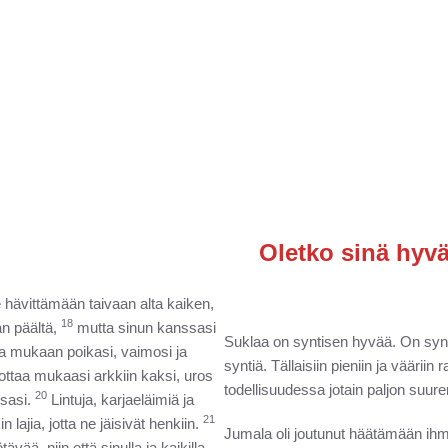
Oletko sinä hyvä
ävittämään taivaan alta kaiken,
18
n päältä,
mutta sinun kanssasi
Suklaa on syntisen hyvää. On syntiä
taa mukaan poikasi, vaimosi ja
syntiä. Tällaisiin pieniin ja väärii
 ottaa mukaasi arkkiin kaksi, uros
todellisuudessa jotain paljon su
20
ssasi.
Lintuja, karjaeläimiä ja
21
 lajia, jotta ne jäisivät henkiin.
Jumala oli joutunut häätämään ihmis
vää, niin että sinulla ja kaikilla