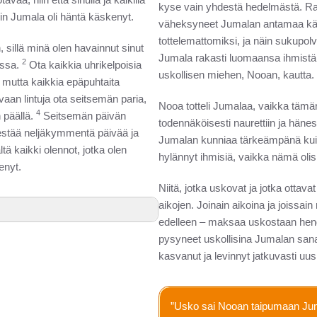
kyse vain yhdestä hedelmästä. Rat
in Jumala oli häntä käskenyt.
väheksyneet Jumalan antamaa käsk
tottelemattomiksi, ja näin sukupol
 sillä minä olen havainnut sinut
Jumala rakasti luomaansa ihmistä e
2
ossa.
Ota kaikkia uhrikelpoisia
uskollisen miehen, Nooan, kautta.
, mutta kaikkia epäpuhtaita
aan lintuja ota seitsemän paria,
Nooa totteli Jumalaa, vaikka tämän
4
n päällä.
Seitsemän päivän
todennäköisesti naurettiin ja hänes
kestää neljäkymmentä päivää ja
Jumalan kunniaa tärkeämpänä kuin
ä kaikki olennot, jotka olen
hylännyt ihmisiä, vaikka nämä olis
enyt.
Niitä, jotka uskovat ja jotka ottav
aikojen. Joinain aikoina ja joissa
edelleen – maksaa uskostaan hengell
pysyneet uskollisina Jumalan sanal
kasvanut ja levinnyt jatkuvasti uusil
”Usko sai Nooan taipumaan Juma