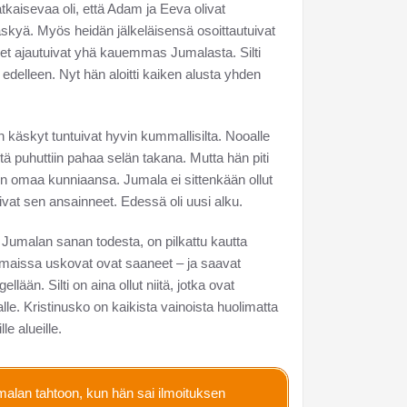
kaisevaa oli, että Adam ja Eeva olivat
yä. Myös heidän jälkeläisensä osoittautuivat
vet ajautuivat yhä kauemmas Jumalasta. Silti
delleen. Nyt hän aloitti kaiken alusta yhden
 käskyt tuntuivat hyvin kummallisilta. Nooalle
tä puhuttiin pahaa selän takana. Mutta hän piti
 omaa kunniaansa. Jumala ei sittenkään ollut
ivat sen ansainneet. Edessä oli uusi alku.
at Jumalan sanan todesta, on pilkattu kautta
in maissa uskovat ovat saaneet – ja saavat
ään. Silti on aina ollut niitä, jotka ovat
le. Kristinusko on kaikista vainoista huolimatta
le alueille.
lan tahtoon, kun hän sai ilmoituksen