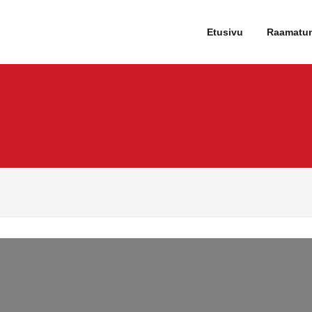
tartti
Etusivu
Raamatu