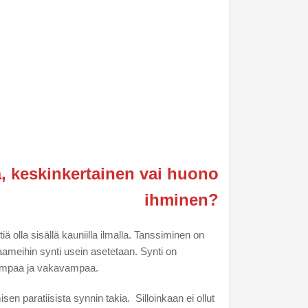
, keskinkertainen vai huono
ihminen?
 olla sisällä kauniilla ilmalla. Tanssiminen on
n raameihin synti usein asetetaan. Synti on
urempaa ja vakavampaa.
en paratiisista synnin takia. Silloinkaan ei ollut