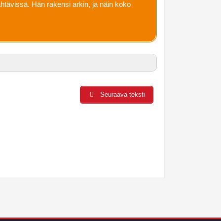
nähtävissä. Hän rakensi arkin, ja näin koko
Seuraava teksti