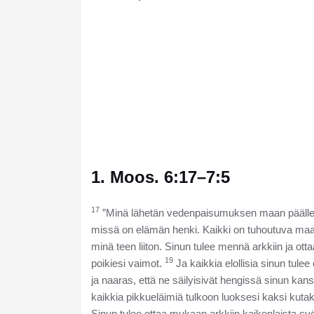
1. Moos. 6:17–7:5
17
”Minä lähetän vedenpaisumuksen maan päälle h
missä on elämän henki. Kaikki on tuhoutuva maa
minä teen liiton. Sinun tulee mennä arkkiin ja ot
19
poikiesi vaimot.
Ja kaikkia elollisia sinun tulee
ja naaras, että ne säilyisivät hengissä sinun kan
kaikkia pikkueläimiä tulkoon luoksesi kaksi kutakin
Sinun tulee ottaa mukaan arkkiin kaikenlaista syötä