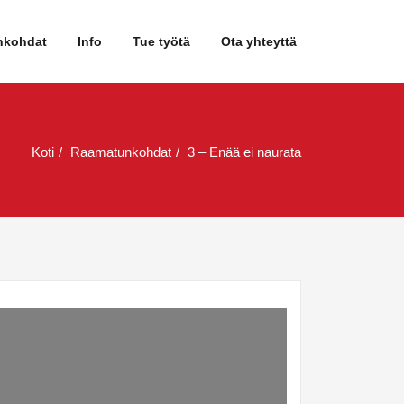
nkohdat
Info
Tue työtä
Ota yhteyttä
Koti
Raamatunkohdat
3 – Enää ei naurata