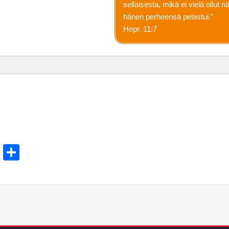
sellaisesta, mikä ei vielä ollut 
hänen perheensä pelastui.”
Hepr. 11:7
t
ams
Email
Share