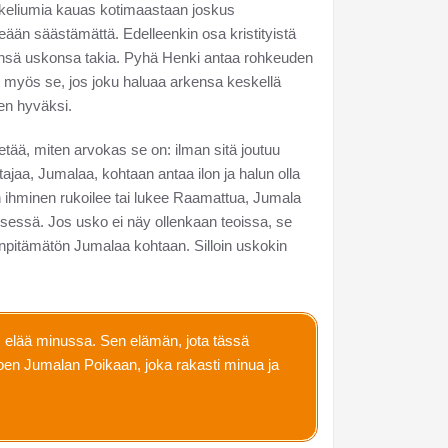
nkeliumia kauas kotimaastaan joskus
tseään säästämättä. Edelleenkin osa kristityistä
sä uskonsa takia. Pyhä Henki antaa rohkeuden
 myös se, jos joku haluaa arkensa keskellä
ten hyväksi.
etää, miten arvokas se on: ilman sitä joutuu
tajaa, Jumalaa, kohtaan antaa ilon ja halun olla
ihminen rukoilee tai lukee Raamattua, Jumala
sessä. Jos usko ei näy ollenkaan teoissa, se
inpitämätön Jumalaa kohtaan. Silloin uskokin
s elää minussa. Sen elämän, jota tässä
koen Jumalan Poikaan, joka rakasti minua ja