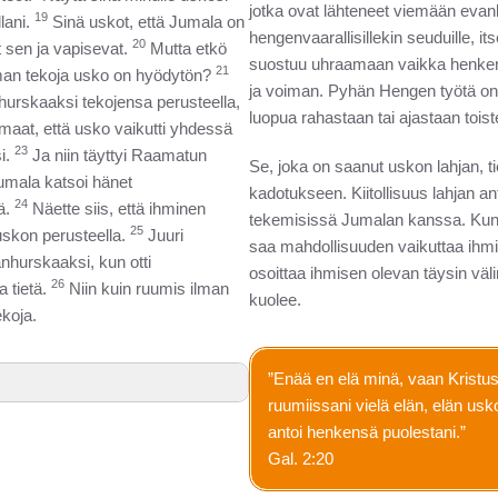
jotka ovat lähteneet viemään eva
19
lani.
Sinä uskot, että Jumala on
hengenvaarallisillekin seuduille, i
20
t sen ja vapisevat.
Mutta etkö
suostuu uhraamaan vaikka henken
21
ilman tekoja usko on hyödytön?
ja voiman. Pyhän Hengen työtä on
urskaaksi tekojensa perusteella,
luopua rahastaan tai ajastaan tois
aat, että usko vaikutti yhdessä
23
i.
Ja niin täyttyi Raamatun
Se, joka on saanut uskon lahjan, ti
umala katsoi hänet
kadotukseen. Kiitollisuus lahjan an
24
ä.
Näette siis, että ihminen
tekemisissä Jumalan kanssa. Kun 
25
uskon perusteella.
Juuri
saa mahdollisuuden vaikuttaa ihmi
nhurskaaksi, kun otti
osoittaa ihmisen olevan täysin väl
26
a tietä.
Niin kuin ruumis ilman
kuolee.
ekoja.
”Enää en elä minä, vaan Kristu
ruumiissani vielä elän, elän us
antoi henkensä puolestani.”
Gal. 2:20