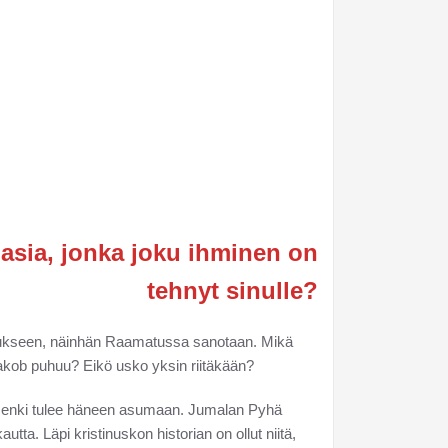
asia, jonka joku ihminen on
tehnyt sinulle?
ukseen, näinhän Raamatussa sanotaan. Mikä
Jaakob puhuu? Eikö usko yksin riitäkään?
Henki tulee häneen asumaan. Jumalan Pyhä
tta. Läpi kristinuskon historian on ollut niitä,