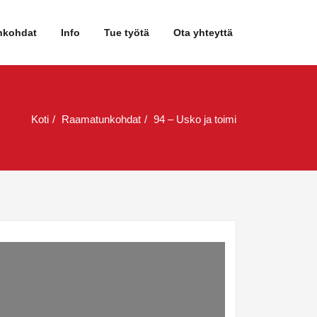
nkohdat
Info
Tue työtä
Ota yhteyttä
Koti
Raamatunkohdat
94 – Usko ja toimi