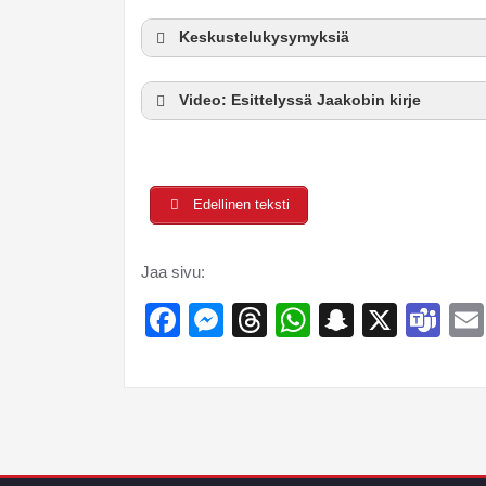
Keskustelukysymyksiä
Video: Esittelyssä Jaakobin kirje
Edellinen teksti
Jaa sivu:
Facebook
Messenger
Threads
WhatsApp
Snapcha
X
Te