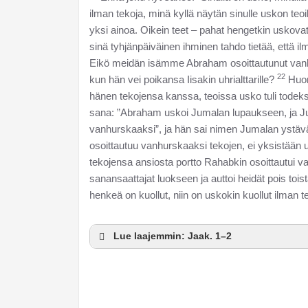
ilman tekoja, minä kyllä näytän sinulle uskon teoil
yksi ainoa. Oikein teet – pahat hengetkin uskova
sinä tyhjänpäiväinen ihminen tahdo tietää, että 
Eikö meidän isämme Abraham osoittautunut vanh
22
kun hän vei poikansa Iisakin uhrialttarille?
Huom
hänen tekojensa kanssa, teoissa usko tuli todeks
sana: ”Abraham uskoi Jumalan lupaukseen, ja J
vanhurskaaksi”, ja hän sai nimen Jumalan ystäv
osoittautuu vanhurskaaksi tekojen, ei yksistään 
tekojensa ansiosta portto Rahabkin osoittautui va
sanansaattajat luokseen ja auttoi heidät pois toist
henkeä on kuollut, niin on uskokin kuollut ilman t
Lue laajemmin: Jaak. 1–2