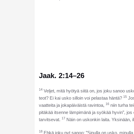
Jaak. 2:14–26
14
Veljet, mitä hyötyä siitä on, jos joku sanoo us
15
teot? Ei kai usko silloin voi pelastaa häntä?
Jos
16
vaatteita ja jokapäiväistä ravintoa,
niin turha t
pitäkää itsenne lämpimänä ja syökää hyvin”, jos 
17
tarvitsevat.
Näin on uskonkin laita. Yksinään, il
18
Ehkä joku nyt sanoo: ”Sinulla on usko, minulla 