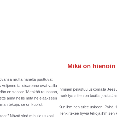
Mikä on hienoin 
kovansa mutta häneltä puuttuvat
 veljenne tai sisarenne ovat vailla
Ihminen pelastuu uskomalla Jees
eidän on sanoa: ”Menkää rauhassa,
merkitys sitten on teoilla, joista 
ette anna heille mitä he elääkseen
man tekoja, se on kuollut.
Kun ihminen tulee uskoon, Pyhä 
Henki tekee hyviä tekoja ihmisen kau
teot.” Näytä sinä minulle uskosi