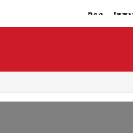
tartti
Etusivu
Raamatu