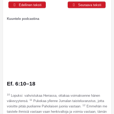
Edellinen teksti
Seuraava teksti
Kuuntele podcastina
Ef. 6:10–18
10
Lopuksi: vahvistukaa Herrassa, ottakaa voimaksenne hänen
11
väkevyytensä.
Pukekaa yllenne Jumalan taisteluvarustus, jotta
12
voisitte pitää puolianne Paholaisen juonia vastaan.
Emmehän me
taistele ihmisiä vastaan vaan henkivaltoja ja voimia vastaan, tämän