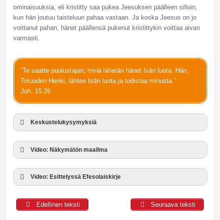
ominaisuuksia, eli kristitty saa pukea Jeesuksen päälleen silloin,
kun hän joutuu taisteluun pahaa vastaan. Ja koska Jeesus on jo
voittanut pahan, hänet päällensä pukenut kristittykin voittaa aivan
varmasti.
”Te saatte puolustajan; minä lähetän hänet Isän luota. Hän,
Totuuden Henki, lähtee Isän luota ja todistaa minusta.”
Joh. 15:26
Keskustelukysymyksiä
Video: Näkymätön maailma
Video: Esittelyssä Efesolaiskirje
Edellinen teksti
Seuraava teksti