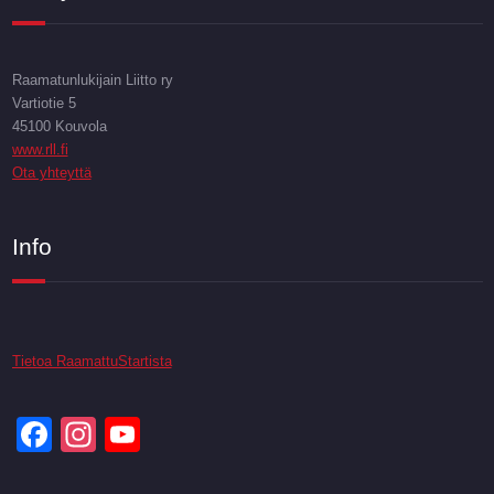
Raamatunlukijain Liitto ry
Vartiotie 5
45100 Kouvola
www.rll.fi
Ota yhteyttä
Info
Tietoa RaamattuStartista
Facebook
Instagram
YouTube
Channel