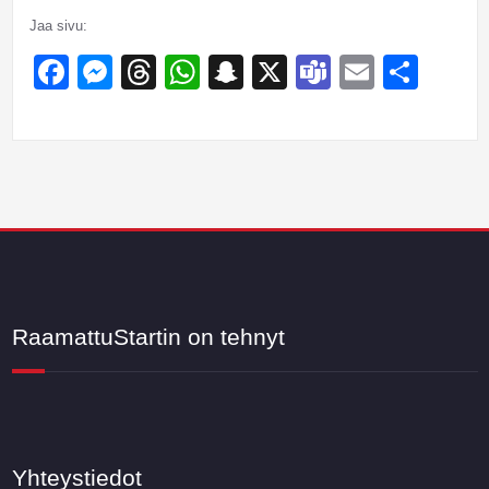
Jaa sivu:
Facebook
Messenger
Threads
WhatsApp
Snapchat
X
Teams
Email
Sha
RaamattuStartin on tehnyt
Yhteystiedot