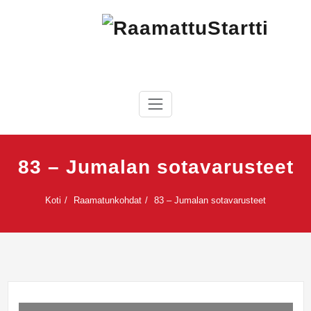
Skip
to
content
RaamattuStartti
83 – Jumalan sotavarusteet
Koti
Raamatunkohdat
83 – Jumalan sotavarusteet