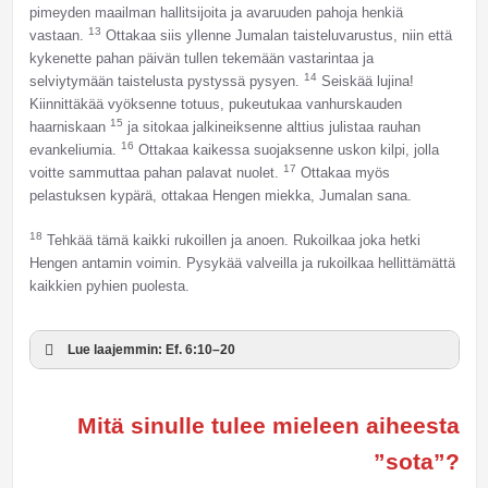
pimeyden maailman hallitsijoita ja avaruuden pahoja henkiä
13
vastaan.
Ottakaa siis yllenne Jumalan taisteluvarustus, niin että
kykenette pahan päivän tullen tekemään vastarintaa ja
14
selviytymään taistelusta pystyssä pysyen.
Seiskää lujina!
Kiinnittäkää vyöksenne totuus, pukeutukaa vanhurskauden
15
haarniskaan
ja sitokaa jalkineiksenne alttius julistaa rauhan
16
evankeliumia.
Ottakaa kaikessa suojaksenne uskon kilpi, jolla
17
voitte sammuttaa pahan palavat nuolet.
Ottakaa myös
pelastuksen kypärä, ottakaa Hengen miekka, Jumalan sana.
18
Tehkää tämä kaikki rukoillen ja anoen. Rukoilkaa joka hetki
Hengen antamin voimin. Pysykää valveilla ja rukoilkaa hellittämättä
kaikkien pyhien puolesta.
Lue laajemmin: Ef. 6:10–20
Mitä sinulle tulee mieleen aiheesta
”sota”?