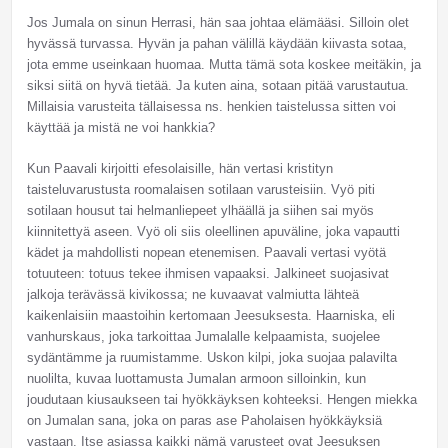
Jos Jumala on sinun Herrasi, hän saa johtaa elämääsi. Silloin olet
hyvässä turvassa. Hyvän ja pahan välillä käydään kiivasta sotaa,
jota emme useinkaan huomaa. Mutta tämä sota koskee meitäkin, ja
siksi siitä on hyvä tietää. Ja kuten aina, sotaan pitää varustautua.
Millaisia varusteita tällaisessa ns. henkien taistelussa sitten voi
käyttää ja mistä ne voi hankkia?
Kun Paavali kirjoitti efesolaisille, hän vertasi kristityn
taisteluvarustusta roomalaisen sotilaan varusteisiin. Vyö piti
sotilaan housut tai helmanliepeet ylhäällä ja siihen sai myös
kiinnitettyä aseen. Vyö oli siis oleellinen apuväline, joka vapautti
kädet ja mahdollisti nopean etenemisen. Paavali vertasi vyötä
totuuteen: totuus tekee ihmisen vapaaksi. Jalkineet suojasivat
jalkoja terävässä kivikossa; ne kuvaavat valmiutta lähteä
kaikenlaisiin maastoihin kertomaan Jeesuksesta. Haarniska, eli
vanhurskaus, joka tarkoittaa Jumalalle kelpaamista, suojelee
sydäntämme ja ruumistamme. Uskon kilpi, joka suojaa palavilta
nuolilta, kuvaa luottamusta Jumalan armoon silloinkin, kun
joudutaan kiusaukseen tai hyökkäyksen kohteeksi. Hengen miekka
on Jumalan sana, joka on paras ase Paholaisen hyökkäyksiä
vastaan. Itse asiassa kaikki nämä varusteet ovat Jeesuksen