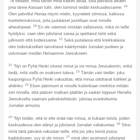
”Te tiedätte, millä tavoin minä kaiken aikaa, siitä päivästä alkaen
19
jona tänne Aasiaan tulin, olen toiminut teidän keskuudessanne.
Olen palvellut Herraa nöyrin mielin, kyyneleet silmissä, kaikissa
koettelemuksissa, joita juutalaiset juonillaan ovat minulle
20
aiheuttaneet.
En ole vaiennut mistään sellaisesta, mikä on teille
hyödyksi, vaan olen julistanut sanaa ja opettanut teitä sekä
21
julkisesti että kodeissanne.
Sekä juutalaisia että kreikkalaisia
olen todistuksellani taivuttanut kääntymään Jumalan puoleen ja
uskomaan meidän Herraamme Jeesukseen.
22
”Nyt on Pyhä Henki sitonut minut ja vie minua Jerusalemiin, enkä
23
tiedä, mitä siellä on osakseni tuleva.
Tämän vain tiedän: joka
kaupungissa Pyhä Henki vakuuttaa, että minua odottavat kahleet ja
24
ahdinko.
Eloon jäämiseni ei minulle kuitenkaan merkitse mitään
sen rinnalla, että pääsen matkani päähän ja saatan loppuun Herralta
Jeesukselta saamani palvelutehtävän: julistaa evankeliumia
Jumalan armosta.
25
”Nyt tiedän, että te ette enää näe minua, ei kukaan teistä, joiden
26
keskuudessa olen elänyt ja julistanut Jumalan valtakuntaa.
Siksi
minä tänä päivänä vakuutan teille, että jos joku teistä joutuu
27
kadotukseen, syy ei ole minun:
minä olen avoimesti julistanut