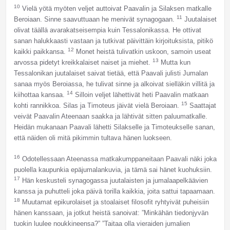
10
Vielä yötä myöten veljet auttoivat Paavalin ja Silaksen matkalle
11
Beroiaan. Sinne saavuttuaan he menivät synagogaan.
Juutalaiset
olivat täällä avarakatseisempia kuin Tessalonikassa. He ottivat
sanan halukkaasti vastaan ja tutkivat päivittäin kirjoituksista, pitikö
12
kaikki paikkansa.
Monet heistä tulivatkin uskoon, samoin useat
13
arvossa pidetyt kreikkalaiset naiset ja miehet.
Mutta kun
Tessalonikan juutalaiset saivat tietää, että Paavali julisti Jumalan
sanaa myös Beroiassa, he tulivat sinne ja alkoivat sielläkin villitä ja
14
kiihottaa kansaa.
Silloin veljet lähettivät heti Paavalin matkaan
15
kohti rannikkoa. Silas ja Timoteus jäivät vielä Beroiaan.
Saattajat
veivät Paavalin Ateenaan saakka ja lähtivät sitten paluumatkalle.
Heidän mukanaan Paavali lähetti Silakselle ja Timoteukselle sanan,
että näiden oli mitä pikimmin tultava hänen luokseen.
16
Odotellessaan Ateenassa matkakumppaneitaan Paavali näki joka
puolella kaupunkia epäjumalankuvia, ja tämä sai hänet kuohuksiin.
17
Hän keskusteli synagogassa juutalaisten ja jumalaapelkäävien
kanssa ja puhutteli joka päivä torilla kaikkia, joita sattui tapaamaan.
18
Muutamat epikurolaiset ja stoalaiset filosofit ryhtyivät puheisiin
hänen kanssaan, ja jotkut heistä sanoivat: ”Minkähän tiedonjyvän
tuokin luulee noukkineensa?” ”Taitaa olla vieraiden jumalien