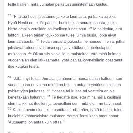
teille kaiken, mitä Jumalan pelastussuunnitelmaan kuuluu.
28
”Pitäkää huoli itsestänne ja koko laumasta, jonka kaitsijoiksi
Pyhä Henki on teidät pannut; huolehtikaa seurakunnasta, jonka
29
Herra omalla verellään on itselleen lunastanut.
Minä tiedän, että
lähtöni jälkeen teidän joukkoonne tulee julmia susia, jotka eivät
30
laumaa säästä.
Teidän omasta joukostanne nousee miehiä, jotka
julistavat totuudenvastaisia oppeja vetääkseen opetuslapset
31
mukaansa.
Olkaa siis valveilla ja muistakaa, että minä kolmen
vuoden ajan olen lakkaamatta, yötä päivää kyynelsilmin opastanut
itse kutakin teistä.
32
”Jätän nyt teidät Jumalan ja hänen armonsa sanan haltuun, sen
sanan, jossa on voima rakentaa teitä ja antaa perintöosa kaikkien
33
pyhitettyjen joukossa.
Hopeaa tai kultaa tai vaatteita en ole
34
keneltäkään halunnut.
Te tiedätte itse, että minä näillä käsilläni
olen hankkinut itselleni ja tovereilleni sen, mitä olemme tarvinneet.
35
Kaikin tavoin olen teille osoittanut, että näin, työtä tehden, tulee
huolehtia vähäosaisista muistaen Herran Jeesuksen omat sanat:
’Autuaampi on antaa kuin ottaa.'”