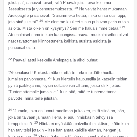
julistajia”, sanoivat toiset, sillä Paavali julisti evankeliumia
19
Jeesuksesta ja ylösnousemuksesta.
He veivät hänet mukanaan
Areiopagille ja sanoivat: ”Saisimmeko tietää, mikä on se uusi oppi,
20
jota sinä julistat?
Me olemme kuulleet sinun puhuvan perin outoja
21
asioita. Mistä oikein on kysymys? Sen me haluaisimme tietää.”
Ateenalaiset samoin kuin kaupungissa asuvat muukalaisetkin olivat
näet tavattoman kiinnostuneita kaikista uusista asioista ja
puheenaiheista.
22
Paavali astui keskelle Areiopagia ja alkoi puhua:
”Ateenalaiset! Kaikesta näkee, että te tarkoin pidätte huolta
23
jumalien palvonnasta.
Kun kiertelin kaupungilla ja katselin teidän
pyhiä paikkojanne, löysin sellaisenkin alttarin, jossa oli kirjoitus:
’Tuntemattomalle jumalalle.’ Juuri sitä, mitä te tuntemattanne
palvotte, minä teille julistan.
24
”Jumala, joka on luonut maailman ja kaiken, mitä siinä on, hän,
joka on taivaan ja maan Herra, ei asu ihmiskäsin tehdyissä
25
temppeleissä.
Häntä ei myöskään palvella ihmiskäsin, ikään kuin
hän tarvitsisi jotakin – itse hän antaa kaikille elämän, hengen ja
26
kaiken muun.
Yhdestä ihmisestä hän on luonut koko ihmissuvun,