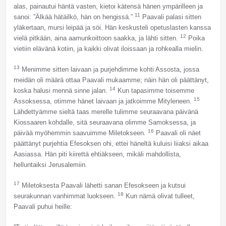
alas, painautui häntä vasten, kietoi kätensä hänen ympärilleen ja
11
sanoi: ”Älkää hätäilkö, hän on hengissä.”
Paavali palasi sitten
yläkertaan, mursi leipää ja söi. Hän keskusteli opetuslasten kanssa
12
vielä pitkään, aina aamunkoittoon saakka, ja lähti sitten.
Poika
vietiin elävänä kotiin, ja kaikki olivat iloissaan ja rohkealla mielin.
13
Menimme sitten laivaan ja purjehdimme kohti Assosta, jossa
meidän oli määrä ottaa Paavali mukaamme; näin hän oli päättänyt,
14
koska halusi mennä sinne jalan.
Kun tapasimme toisemme
15
Assoksessa, otimme hänet laivaan ja jatkoimme Mityleneen.
Lähdettyämme sieltä taas merelle tulimme seuraavana päivänä
Kiossaaren kohdalle, sitä seuraavana olimme Samoksessa, ja
16
päivää myöhemmin saavuimme Miletokseen.
Paavali oli näet
päättänyt purjehtia Efesoksen ohi, ettei häneltä kuluisi liiaksi aikaa
Aasiassa. Hän piti kiirettä ehtiäkseen, mikäli mahdollista,
helluntaiksi Jerusalemiin.
17
Miletoksesta Paavali lähetti sanan Efesokseen ja kutsui
18
seurakunnan vanhimmat luokseen.
Kun nämä olivat tulleet,
Paavali puhui heille: