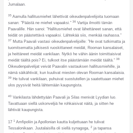
Jumalaan.
35
Aamulla hallitusmiehet lähettivät oikeudenpalvelijoita tuomaan
36
sanan: ”Päästä ne miehet vapaaksi.”
Vartija ilmoitti tämän
Paavalille. Hän sanoi: ”Hallitusmiehet ovat lähettäneet sanan, että
teidät on päästettävä vapaaksi. Lähtekää siis, menkää rauhassa.”
37
Mutta Paavali vastasi oikeudenpalvelijoille: ”He ovat tutkimatta ja
tuomitsematta julkisesti ruoskittaneet meidät, Rooman kansalaiset,
ja heittäneet meidät vankilaan. Nytkö he vähin äänin toimittaisivat
38
meidät täältä pois? Ei, tulkoot itse päästämään meidät täältä.”
Oikeudenpalvelijat veivät Paavalin vastauksen hallitusmiehille, ja
nämä säikähtivät, kun kuulivat miesten olevan Rooman kansalaisia.
39
He tulivat vankilaan, puhuivat suostutellen ja saatettuaan miehet
ulos pyysivät heitä lähtemään kaupungista.
40
Vankilasta lähdettyään Paavali ja Silas menivät Lyydian luo.
Tavattuaan siellä uskonveljiä he rohkaisivat näitä, ja sitten he
lähtivät kaupungista.
1
17
Amfipoliin ja Apollonian kautta kuljettuaan he tulivat
2
Tessalonikaan. Juutalaisilla oli siellä synagoga,
ja tapansa