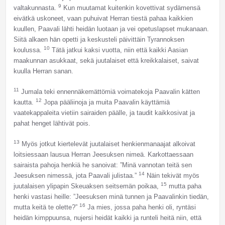
9
valtakunnasta.
Kun muutamat kuitenkin kovettivat sydämensä
eivätkä uskoneet, vaan puhuivat Herran tiestä pahaa kaikkien
kuullen, Paavali lähti heidän luotaan ja vei opetuslapset mukanaan.
Siitä alkaen hän opetti ja keskusteli päivittäin Tyrannoksen
10
koulussa.
Tätä jatkui kaksi vuotta, niin että kaikki Aasian
maakunnan asukkaat, sekä juutalaiset että kreikkalaiset, saivat
kuulla Herran sanan.
11
Jumala teki ennennäkemättömiä voimatekoja Paavalin kätten
12
kautta.
Jopa pääliinoja ja muita Paavalin käyttämiä
vaatekappaleita vietiin sairaiden päälle, ja taudit kaikkosivat ja
pahat henget lähtivät pois.
13
Myös jotkut kiertelevät juutalaiset henkienmanaajat alkoivat
loitsiessaan lausua Herran Jeesuksen nimeä. Karkottaessaan
sairaista pahoja henkiä he sanoivat: ”Minä vannotan teitä sen
14
Jeesuksen nimessä, jota Paavali julistaa.”
Näin tekivät myös
15
juutalaisen ylipapin Skeuaksen seitsemän poikaa,
mutta paha
henki vastasi heille: ”Jeesuksen minä tunnen ja Paavalinkin tiedän,
16
mutta keitä te olette?”
Ja mies, jossa paha henki oli, ryntäsi
heidän kimppuunsa, nujersi heidät kaikki ja runteli heitä niin, että