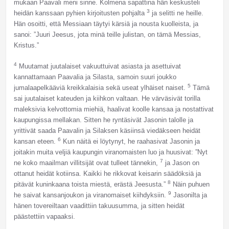
mukaan Paavali meni sinne. Kolmena sapattina hän keskusteli
3
heidän kanssaan pyhien kirjoitusten pohjalta
ja selitti ne heille.
Hän osoitti, että Messiaan täytyi kärsiä ja nousta kuolleista, ja
sanoi: ”Juuri Jeesus, jota minä teille julistan, on tämä Messias,
Kristus.”
4
Muutamat juutalaiset vakuuttuivat asiasta ja asettuivat
kannattamaan Paavalia ja Silasta, samoin suuri joukko
5
jumalaapelkääviä kreikkalaisia sekä useat ylhäiset naiset.
Tämä
sai juutalaiset kateuden ja kiihkon valtaan. He värväsivät torilla
maleksivia kelvottomia miehiä, haalivat koolle kansaa ja nostattivat
kaupungissa mellakan. Sitten he ryntäsivät Jasonin talolle ja
yrittivät saada Paavalin ja Silaksen käsiinsä viedäkseen heidät
6
kansan eteen.
Kun näitä ei löytynyt, he raahasivat Jasonin ja
joitakin muita veljiä kaupungin viranomaisten luo ja huusivat: ”Nyt
7
ne koko maailman villitsijät ovat tulleet tännekin,
ja Jason on
ottanut heidät kotiinsa. Kaikki he rikkovat keisarin säädöksiä ja
8
pitävät kuninkaana toista miestä, erästä Jeesusta.”
Näin puhuen
9
he saivat kansanjoukon ja viranomaiset kiihdyksiin.
Jasonilta ja
hänen tovereiltaan vaadittiin takuusumma, ja sitten heidät
päästettiin vapaaksi.