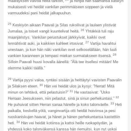
määräyksen valvoa heitä tarkoin,
ja niinpä hän saamansa käskyn
mukaisesti vei heidät vankilan perimmäiseen soppeen ja vielä
varmuudeksi pani heidät jalkapuuhun.
25
Keskiyön aikaan Paavali ja Silas rukoilivat ja laulaen ylistivät
26
Jumalaa, ja toiset vangit kuuntelivat heitä.
Yhtäkkiä tuli raju
maanjäristys. Vankilan perustukset järkkyivät, kaikki ovet
27
lennähtivät auki, ja kaikkien kahleet irtosivat.
Vartija havahtui
unestaan, ja kun hän näki vankilan ovet selkoselällään, hän luuli
28
vankien karanneen ja tempasi miekan surmatakseen itsensä.
Silloin Paavali huusi kovalla äänellä: ”Älä tee itsellesi mitään! Me
olemme kaikki täällä.”
29
Vartija pyysi valoa, ryntäsi sisään ja heittäytyi vavisten Paavalin
30
ja Silaksen eteen.
Hän vei heidät ulos ja kysyi: ”Herrat! Mitä
31
minun on tehtävä, että pelastuisin?”
He vastasivat: ”Usko
32
Herraan Jeesukseen, niin pelastut, sinä ja sinun perhekuntasi.”
33
He puhuivat sitten Herran sanaa hänelle ja koko talonväelle.
Heti
paikalla, keskellä yötä, vanginvartija otti heidät hoiviinsa ja pesi
ruoskaniskujen haavat, ja hänet ja hänen perhekuntansa kastettiin
34
heti.
Hän vei heidät kotiinsa ja kattoi heille ruokapöydän, ja
yhdessä koko talonväkensä kanssa hän riemuitsi, kun nyt uskoi