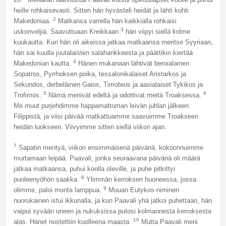
heille rohkaisevasti. Sitten hän hyvästeli heidät ja lähti kohti
2
Makedoniaa.
Matkansa varrella hän kaikkialla rohkaisi
3
uskonveljiä. Saavuttuaan Kreikkaan
hän viipyi siellä kolme
kuukautta. Kun hän oli aikeissa jatkaa matkaansa meritse Syyriaan,
hän sai kuulla juutalaisten salahankkeesta ja päättikin kiertää
4
Makedonian kautta.
Hänen mukanaan lähtivät beroialainen
Sopatros, Pyrrhoksen poika, tessalonikalaiset Aristarkos ja
Sekundos, derbeläinen Gaios, Timoteus ja aasialaiset Tykikos ja
5
6
Trofimos.
Nämä menivät edeltä ja odottivat meitä Troaksessa.
Me muut purjehdimme happamattoman leivän juhlan jälkeen
Filippistä, ja viisi päivää matkattuamme saavuimme Troakseen
heidän luokseen. Viivyimme sitten siellä viikon ajan.
7
Sapatin mentyä, viikon ensimmäisenä päivänä, kokoonnuimme
murtamaan leipää. Paavali, jonka seuraavana päivänä oli määrä
jatkaa matkaansa, puhui koolla oleville, ja puhe pitkittyi
8
puoleenyöhön saakka.
Ylimmän kerroksen huoneessa, jossa
9
olimme, paloi monta lamppua.
Muuan Eutykos-niminen
nuorukainen istui ikkunalla, ja kun Paavali yhä jatkoi puhettaan, hän
vaipui syvään uneen ja nukuksissa putosi kolmannesta kerroksesta
10
alas. Hänet nostettiin kuolleena maasta.
Mutta Paavali meni