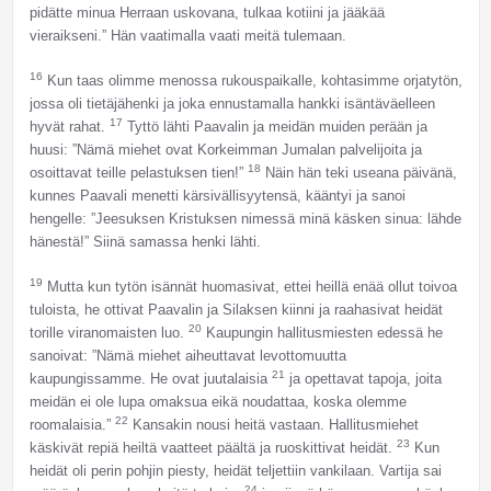
pidätte minua Herraan uskovana, tulkaa kotiini ja jääkää
vieraikseni.” Hän vaatimalla vaati meitä tulemaan.
16
Kun taas olimme menossa rukouspaikalle, kohtasimme orjatytön,
jossa oli tietäjähenki ja joka ennustamalla hankki isäntäväelleen
17
hyvät rahat.
Tyttö lähti Paavalin ja meidän muiden perään ja
huusi: ”Nämä miehet ovat Korkeimman Jumalan palvelijoita ja
18
osoittavat teille pelastuksen tien!”
Näin hän teki useana päivänä,
kunnes Paavali menetti kärsivällisyytensä, kääntyi ja sanoi
hengelle: ”Jeesuksen Kristuksen nimessä minä käsken sinua: lähde
hänestä!” Siinä samassa henki lähti.
19
Mutta kun tytön isännät huomasivat, ettei heillä enää ollut toivoa
tuloista, he ottivat Paavalin ja Silaksen kiinni ja raahasivat heidät
20
torille viranomaisten luo.
Kaupungin hallitusmiesten edessä he
sanoivat: ”Nämä miehet aiheuttavat levottomuutta
21
kaupungissamme. He ovat juutalaisia
ja opettavat tapoja, joita
meidän ei ole lupa omaksua eikä noudattaa, koska olemme
22
roomalaisia.”
Kansakin nousi heitä vastaan. Hallitusmiehet
23
käskivät repiä heiltä vaatteet päältä ja ruoskittivat heidät.
Kun
heidät oli perin pohjin piesty, heidät teljettiin vankilaan. Vartija sai
24