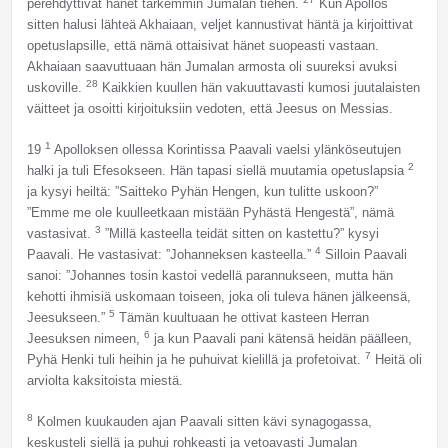
perehdyttivät hänet tarkemmin Jumalan tiehen.
Kun Apollos
sitten halusi lähteä Akhaiaan, veljet kannustivat häntä ja kirjoittivat
opetuslapsille, että nämä ottaisivat hänet suopeasti vastaan.
Akhaiaan saavuttuaan hän Jumalan armosta oli suureksi avuksi
28
uskoville.
Kaikkien kuullen hän vakuuttavasti kumosi juutalaisten
väitteet ja osoitti kirjoituksiin vedoten, että Jeesus on Messias.
1
19
Apolloksen ollessa Korintissa Paavali vaelsi ylänköseutujen
2
halki ja tuli Efesokseen. Hän tapasi siellä muutamia opetuslapsia
ja kysyi heiltä: ”Saitteko Pyhän Hengen, kun tulitte uskoon?”
”Emme me ole kuulleetkaan mistään Pyhästä Hengestä”, nämä
3
vastasivat.
”Millä kasteella teidät sitten on kastettu?” kysyi
4
Paavali. He vastasivat: ”Johanneksen kasteella.”
Silloin Paavali
sanoi: ”Johannes tosin kastoi vedellä parannukseen, mutta hän
kehotti ihmisiä uskomaan toiseen, joka oli tuleva hänen jälkeensä,
5
Jeesukseen.”
Tämän kuultuaan he ottivat kasteen Herran
6
Jeesuksen nimeen,
ja kun Paavali pani kätensä heidän päälleen,
7
Pyhä Henki tuli heihin ja he puhuivat kielillä ja profetoivat.
Heitä oli
arviolta kaksitoista miestä.
8
Kolmen kuukauden ajan Paavali sitten kävi synagogassa,
keskusteli siellä ja puhui rohkeasti ja vetoavasti Jumalan