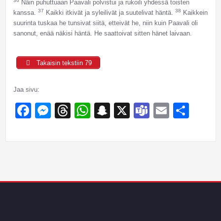
36
Näin puhuttuaan Paavali polvistui ja rukoili yhdessä toisten
37
38
kanssa.
Kaikki itkivät ja syleilivät ja suutelivat häntä.
Kaikkein
suurinta tuskaa he tunsivat siitä, etteivät he, niin kuin Paavali oli
sanonut, enää näkisi häntä. He saattoivat sitten hänet laivaan.
Takaisin tekstiin 79
Jaa sivu:
Facebook
Messenger
Threads
WhatsApp
Snapchat
X
Teams
Email
Sha