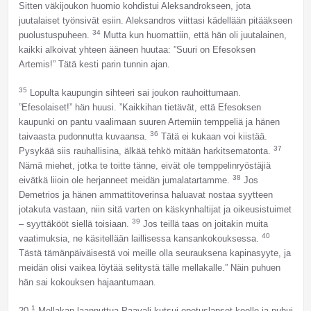
Sitten väkijoukon huomio kohdistui Aleksandrokseen, jota
juutalaiset työnsivät esiin. Aleksandros viittasi kädellään pitääkseen
34
puolustuspuheen.
Mutta kun huomattiin, että hän oli juutalainen,
kaikki alkoivat yhteen ääneen huutaa: ”Suuri on Efesoksen
Artemis!” Tätä kesti parin tunnin ajan.
35
Lopulta kaupungin sihteeri sai joukon rauhoittumaan.
”Efesolaiset!” hän huusi. ”Kaikkihan tietävät, että Efesoksen
kaupunki on pantu vaalimaan suuren Artemiin temppeliä ja hänen
36
taivaasta pudonnutta kuvaansa.
Tätä ei kukaan voi kiistää.
37
Pysykää siis rauhallisina, älkää tehkö mitään harkitsematonta.
Nämä miehet, jotka te toitte tänne, eivät ole temppelinryöstäjiä
38
eivätkä liioin ole herjanneet meidän jumalatartamme.
Jos
Demetrios ja hänen ammattitoverinsa haluavat nostaa syytteen
jotakuta vastaan, niin sitä varten on käskynhaltijat ja oikeusistuimet
39
– syyttäkööt siellä toisiaan.
Jos teillä taas on joitakin muita
40
vaatimuksia, ne käsitellään laillisessa kansankokouksessa.
Tästä tämänpäiväisestä voi meille olla seurauksena kapinasyyte, ja
meidän olisi vaikea löytää selitystä tälle mellakalle.” Näin puhuen
hän sai kokouksen hajaantumaan.
1
20
Mellakan laannuttua Paavali kutsui opetuslapset koolle ja puhui