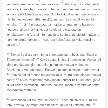
26
vaurautemme on tämän työn varassa.
Mutta nyt te voitte nähdä
ja kuulla, kuinka tuo Paavali on harhauttanut suuren joukon ihmisiä,
ei vain täällä Efesoksessa vaan kohta koko Aasian maakunnassa.
Hänhän uskottelee, että ihmiskätten luomukset eivät ole mitään
27
jumalia.
Tämä uhkaa saattaa meidän ammattimme huonoon
huutoon, eikä siinä kaikki: voi käydä niin, että suuren
jumalattaremme Artemiin temppeliä ei kohta enää pidetä minään ja
hän menettää mahtinsa – hän, jota koko Aasia ja koko maailma
palvelee.”
28
Tämän kuullessaan miehet vimmastuivat ja huusivat: ”Suuri on
29
Efesoksen Artemis!”
Koko kaupunki joutui kuohuksiin. Väkeä tuli
virtanaan kaupungin teatteriin, ja ihmiset riistivät mukaansa
Gaioksen ja Aristarkoksen, Paavalin makedonialaiset matkatoverit.
30
Paavali halusi mennä kokouspaikalle, mutta opetuslapset estivät
31
häntä.
Myös muutamat maakunnan korkeat hallitusmiehet, jotka
olivat hänen ystäviään, lähettivät hänelle sanan ja varoittivat häntä
menemästä teatteriin.
32
Teatterissa vallitsi täysi sekasorto. Toiset huusivat sitä, toiset
33
tätä, eivätkä useimmat edes tienneet, miksi oli kokoonnuttu.