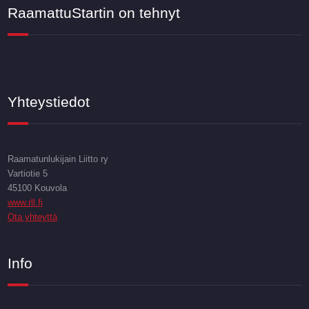
RaamattuStartin on tehnyt
Yhteystiedot
Raamatunlukijain Liitto ry
Vartiotie 5
45100 Kouvola
www.rll.fi
Ota yhteyttä
Info