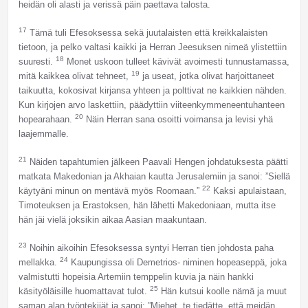
heidän oli alasti ja verissä päin paettava talosta.
17
Tämä tuli Efesoksessa sekä juutalaisten että kreikkalaisten
tietoon, ja pelko valtasi kaikki ja Herran Jeesuksen nimeä ylistettiin
18
suuresti.
Monet uskoon tulleet kävivät avoimesti tunnustamassa,
19
mitä kaikkea olivat tehneet,
ja useat, jotka olivat harjoittaneet
taikuutta, kokosivat kirjansa yhteen ja polttivat ne kaikkien nähden.
Kun kirjojen arvo laskettiin, päädyttiin viiteenkymmeneentuhanteen
20
hopearahaan.
Näin Herran sana osoitti voimansa ja levisi yhä
laajemmalle.
21
Näiden tapahtumien jälkeen Paavali Hengen johdatuksesta päätti
matkata Makedonian ja Akhaian kautta Jerusalemiin ja sanoi: ”Siellä
22
käytyäni minun on mentävä myös Roomaan.”
Kaksi apulaistaan,
Timoteuksen ja Erastoksen, hän lähetti Makedoniaan, mutta itse
hän jäi vielä joksikin aikaa Aasian maakuntaan.
23
Noihin aikoihin Efesoksessa syntyi Herran tien johdosta paha
24
mellakka.
Kaupungissa oli Demetrios- niminen hopeaseppä, joka
valmistutti hopeisia Artemiin temppelin kuvia ja näin hankki
25
käsityöläisille huomattavat tulot.
Hän kutsui koolle nämä ja muut
saman alan työntekijät ja sanoi: ”Miehet, te tiedätte, että meidän