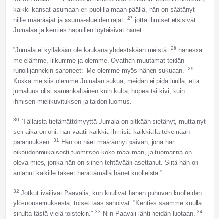
kaikki kansat asumaan eri puolilla maan päällä, hän on säätänyt
27
niille määräajat ja asuma-alueiden rajat,
jotta ihmiset etsisivät
Jumalaa ja kenties hapuillen löytäisivät hänet.
28
”Jumala ei kylläkään ole kaukana yhdestäkään meistä:
hänessä
me elämme, liikumme ja olemme. Ovathan muutamat teidän
29
runoilijannekin sanoneet: ’Me olemme myös hänen sukuaan.’
Koska me siis olemme Jumalan sukua, meidän ei pidä luulla, että
jumaluus olisi samankaltainen kuin kulta, hopea tai kivi, kuin
ihmisen mielikuvituksen ja taidon luomus.
30
”Tällaista tietämättömyyttä Jumala on pitkään sietänyt, mutta nyt
sen aika on ohi: hän vaatii kaikkia ihmisiä kaikkialla tekemään
31
parannuksen.
Hän on näet määrännyt päivän, jona hän
oikeudenmukaisesti tuomitsee koko maailman, ja tuomarina on
oleva mies, jonka hän on siihen tehtävään asettanut. Siitä hän on
antanut kaikille takeet herättämällä hänet kuolleista.”
32
Jotkut ivailivat Paavalia, kun kuulivat hänen puhuvan kuolleiden
ylösnousemuksesta, toiset taas sanoivat: ”Kenties saamme kuulla
33
34
sinulta tästä vielä toistekin.”
Niin Paavali lähti heidän luotaan.