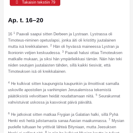
Takaisin tekstiin 79
Ap. t. 16–20
1
16
Paavali saapui sitten Derbeen ja Lystraan. Lystrassa oli
Timoteus-niminen opetuslapsi, jonka äiti oli kristitty juutalainen
2
mutta isä kreikkalainen.
Hän oli hyvässä maineessa Lystran ja
3
Ikonionin veljien keskuudessa.
Paavali halusi ottaa Timoteuksen
matkalle mukaan, ja siksi hän ympärileikkasi tämän. Näin hän teki
niiden seutujen juutalaisten tähden, sillä kaikki tiesivät, että
Timoteuksen isä oli kreikkalainen.
4
He kulkivat sitten kaupungista kaupunkiin ja ilmoittivat samalla
uskoville apostolien ja vanhimpien Jerusalemissa tekemistä
5
päätöksistä velvoittaen heidät noudattamaan niitä.
Seurakunnat
vahvistuivat uskossa ja kasvoivat päivä päivältä.
6
He jatkoivat sitten matkaa Frygian ja Galatian halki, sillä Pyhä
7
Henki esti heitä julistamasta sanaa Aasian maakunnassa.
Mysian
puolelle tultuaan he yrittivät lähteä Bityniaan, mutta Jeesuksen
8