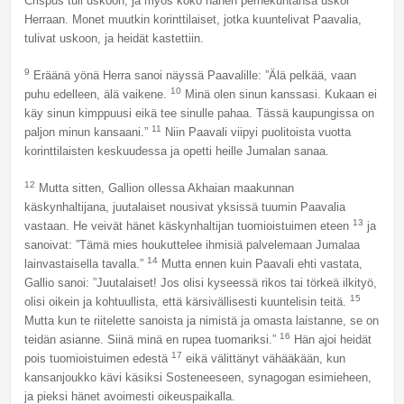
Crispus tuli uskoon, ja myös koko hänen perhekuntansa uskoi
Herraan. Monet muutkin korinttilaiset, jotka kuuntelivat Paavalia,
tulivat uskoon, ja heidät kastettiin.
9
Eräänä yönä Herra sanoi näyssä Paavalille: ”Älä pelkää, vaan
10
puhu edelleen, älä vaikene.
Minä olen sinun kanssasi. Kukaan ei
käy sinun kimppuusi eikä tee sinulle pahaa. Tässä kaupungissa on
11
paljon minun kansaani.”
Niin Paavali viipyi puolitoista vuotta
korinttilaisten keskuudessa ja opetti heille Jumalan sanaa.
12
Mutta sitten, Gallion ollessa Akhaian maakunnan
käskynhaltijana, juutalaiset nousivat yksissä tuumin Paavalia
13
vastaan. He veivät hänet käskynhaltijan tuomioistuimen eteen
ja
sanoivat: ”Tämä mies houkuttelee ihmisiä palvelemaan Jumalaa
14
lainvastaisella tavalla.”
Mutta ennen kuin Paavali ehti vastata,
Gallio sanoi: ”Juutalaiset! Jos olisi kyseessä rikos tai törkeä ilkityö,
15
olisi oikein ja kohtuullista, että kärsivällisesti kuuntelisin teitä.
Mutta kun te riitelette sanoista ja nimistä ja omasta laistanne, se on
16
teidän asianne. Siinä minä en rupea tuomariksi.”
Hän ajoi heidät
17
pois tuomioistuimen edestä
eikä välittänyt vähääkään, kun
kansanjoukko kävi käsiksi Sosteneeseen, synagogan esimieheen,
ja pieksi hänet avoimesti oikeuspaikalla.