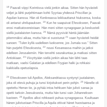
18
Paavali viipyi Korintissa vielä jonkin aikaa. Sitten hän hyvästeli
veljet ja lähti purjehtimaan kohti Syyriaa yhdessä Priscillan ja
Aquilan kanssa. Hän oli Kenkreassa leikkauttanut hiuksensa, koska
19
oli antanut uhrilupauksen.
Kun he saapuivat Efesokseen, Paavali
erosi matkatovereistaan. Hän meni sitten synagogaan ja keskusteli
20
siellä juutalaisten kanssa.
Nämä pyysivät häntä jäämään
21
pitemmäksi aikaa, mutta hän ei suostunut
vaan hyvästeli heidät
sanoen: ”Tulen kyllä uudelleen luoksenne, jos Jumala suo.” Sitten
22
hän purjehti Efesoksesta,
nousi Kesareassa maihin ja jatkoi
edelleen Jerusalemiin. Hän tervehti seurakuntaa ja matkasi sitten
23
Antiokiaan.
Viivyttyään siellä jonkin aikaa hän lähti taas
matkaan, vaelsi Galatian ja edelleen Frygian halki ja rohkaisi
kaikkialla opetuslapsia.
24
Efesokseen tuli Apollos, Aleksandriassa syntynyt juutalainen,
25
joka oli etevä puhuja ja tunsi kirjoitukset perin pohjin.
Hänelle oli
opetettu Herran tie, ja pyhää intoa hehkuen hän julisti sanaa ja
opetti tarkoin Jeesuksesta, mutta hän tunsi vain Johanneksen
26
kasteen.
Apollos alkoi rohkeasti puhua synagogassa. Kuultuaan
hänen julistustaan Priscilla ja Aquila ottivat hänet huostaansa ja
27