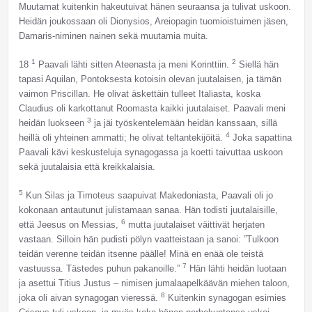
Muutamat kuitenkin hakeutuivat hänen seuraansa ja tulivat uskoon.
Heidän joukossaan oli Dionysios, Areiopagin tuomioistuimen jäsen,
Damaris-niminen nainen sekä muutamia muita.
1
2
18
Paavali lähti sitten Ateenasta ja meni Korinttiin.
Siellä hän
tapasi Aquilan, Pontoksesta kotoisin olevan juutalaisen, ja tämän
vaimon Priscillan. He olivat äskettäin tulleet Italiasta, koska
Claudius oli karkottanut Roomasta kaikki juutalaiset. Paavali meni
3
heidän luokseen
ja jäi työskentelemään heidän kanssaan, sillä
4
heillä oli yhteinen ammatti; he olivat teltantekijöitä.
Joka sapattina
Paavali kävi keskusteluja synagogassa ja koetti taivuttaa uskoon
sekä juutalaisia että kreikkalaisia.
5
Kun Silas ja Timoteus saapuivat Makedoniasta, Paavali oli jo
kokonaan antautunut julistamaan sanaa. Hän todisti juutalaisille,
6
että Jeesus on Messias,
mutta juutalaiset väittivät herjaten
vastaan. Silloin hän pudisti pölyn vaatteistaan ja sanoi: ”Tulkoon
teidän verenne teidän itsenne päälle! Minä en enää ole teistä
7
vastuussa. Tästedes puhun pakanoille.”
Hän lähti heidän luotaan
ja asettui Titius Justus – nimisen jumalaapelkäävän miehen taloon,
8
joka oli aivan synagogan vieressä.
Kuitenkin synagogan esimies