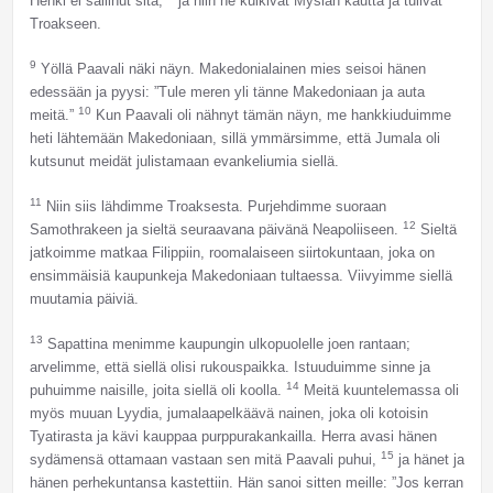
Henki ei sallinut sitä,
ja niin he kulkivat Mysian kautta ja tulivat
Troakseen.
9
Yöllä Paavali näki näyn. Makedonialainen mies seisoi hänen
edessään ja pyysi: ”Tule meren yli tänne Makedoniaan ja auta
10
meitä.”
Kun Paavali oli nähnyt tämän näyn, me hankkiuduimme
heti lähtemään Makedoniaan, sillä ymmärsimme, että Jumala oli
kutsunut meidät julistamaan evankeliumia siellä.
11
Niin siis lähdimme Troaksesta. Purjehdimme suoraan
12
Samothrakeen ja sieltä seuraavana päivänä Neapoliiseen.
Sieltä
jatkoimme matkaa Filippiin, roomalaiseen siirtokuntaan, joka on
ensimmäisiä kaupunkeja Makedoniaan tultaessa. Viivyimme siellä
muutamia päiviä.
13
Sapattina menimme kaupungin ulkopuolelle joen rantaan;
arvelimme, että siellä olisi rukouspaikka. Istuuduimme sinne ja
14
puhuimme naisille, joita siellä oli koolla.
Meitä kuuntelemassa oli
myös muuan Lyydia, jumalaapelkäävä nainen, joka oli kotoisin
Tyatirasta ja kävi kauppaa purppurakankailla. Herra avasi hänen
15
sydämensä ottamaan vastaan sen mitä Paavali puhui,
ja hänet ja
hänen perhekuntansa kastettiin. Hän sanoi sitten meille: ”Jos kerran