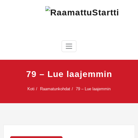
Skip
to
content
RaamattuStartti
79 – Lue laajemmin
Koti
Raamatunkohdat
79 – Lue laajemmin