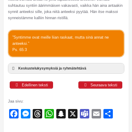
suhtautuu syntiin äärimmäisen vakavasti, vaikka hän aina antaakin
synnit anteeksi sille, joka niitä anteeksi pyytää. Hän itse maksoi
synneistämme kalliin hinnan ristillä.
”Syntimme ovat meille liian raskaat, mutta sinä annat ne
anteeksi.”
Ps. 65:3
Keskustelukysymyksiä ja ryhmätehtävä
Edellinen teksti
Seuraava teksti
Jaa sivu:
Facebook
Messenger
Threads
WhatsApp
Snapchat
X
Teams
Email
Sha