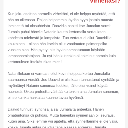
virheitäsi?
Kun joku osoittaa sormella virheitäni, ei ole helppo myöntää, että
hän on oikeassa. Paljon helpommin löydän syyn jostain muusta
ihmisestä tai olosuhteista. Daavidia osoitti itse Jumalan sormi:
Jumala puhui hänelle Natanin kautta kertomalla vertauksen
kahdesta miehestä ja lampaista. Tuo vertaus ei ollut Daavidille
kaukainen – olihan hän itsekin ollut vaatimaton paimenpoika
vuosien ajan. Hän pystyi siis hyvin samastumaan köyhään
lampaanomistajaan. Ja nyt hän kuitenkin oli toiminut samoin kuin
kertomuksen itsekäs rikas mies!
Natanillekaan ei varmasti ollut kovin helppoa kertoa Jumalalta
saamaansa viestiä. Jos Daavid ei olisikaan tunnustanut syntiään ja
myöntänyt Natanin sanomaa todeksi, tälle olisi voinut käydä
huonosti. Oikea profeetta välittää kuitenkin aina Jumalan sanoman,
oli se kuinka hankalaa kuunneltavaa hyvänsä.
Daavid tunnusti syntinsä ja sai Jumalalta anteeksi. Hänen
omatuntonsa oli puhdas. Mutta hänenkin synneillään oli seuraus,
kuten aina. Siksi emme voi ajatella, että synneillämme ei ole väliä,
koska Jumala antaa ne joka tapauksessa anteeksi. Jumala