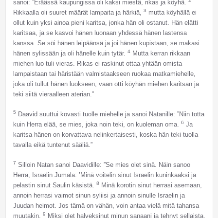
2
sanoi: ”Eräässä kaupungissa oli kaksi miestä, rikas ja köyhä.
3
Rikkaalla oli suuret määrät lampaita ja härkiä,
mutta köyhällä ei
ollut kuin yksi ainoa pieni karitsa, jonka hän oli ostanut. Hän elätti
karitsaa, ja se kasvoi hänen luonaan yhdessä hänen lastensa
kanssa. Se söi hänen leipäänsä ja joi hänen kupistaan, se makasi
4
hänen sylissään ja oli hänelle kuin tytär.
Mutta kerran rikkaan
miehen luo tuli vieras. Rikas ei raskinut ottaa yhtään omista
lampaistaan tai häristään valmistaakseen ruokaa matkamiehelle,
joka oli tullut hänen luokseen, vaan otti köyhän miehen karitsan ja
teki siitä vieraalleen aterian.”
5
Daavid suuttui kovasti tuolle miehelle ja sanoi Natanille: ”Niin totta
6
kuin Herra elää, se mies, joka noin teki, on kuoleman oma.
Ja
karitsa hänen on korvattava nelinkertaisesti, koska hän teki tuolla
tavalla eikä tuntenut sääliä.”
7
Silloin Natan sanoi Daavidille: ”Se mies olet sinä. Näin sanoo
Herra, Israelin Jumala: ’Minä voitelin sinut Israelin kuninkaaksi ja
8
pelastin sinut Saulin käsistä.
Minä korotin sinut herrasi asemaan,
annoin herrasi vaimot sinun syliisi ja annoin sinulle Israelin ja
Juudan heimot. Jos tämä on vähän, voin antaa vielä mitä tahansa
9
muutakin.
Miksi olet halveksinut minun sanaani ja tehnyt sellaista,