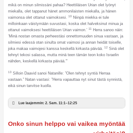
mikä on minun silmissäni pahaa? Heettiläisen Urian olet lyönyt
miekalla, olet tappanut hänet ammonilaisten miekalla, ja hänen
10
vaimonsa olet ottanut vaimoksesi.
Niinpä miekka ei tule
milloinkaan väistymään suvustasi, koska olet halveksinut minua ja
11
ottanut vaimoksesi heettiläisen Urian vaimon.’
Herra sanoo näin:
’Minä nostan omasta perheestäsi onnettomuuden sinua vastaan, ja
silmiesi edessä otan sinulta omat vaimosi ja annan heidät toiselle,
12
joka makaa vaimojesi kanssa keskellä kirkasta päivää.
Sinä olet
tehnyt tekosi salassa, mutta minä teen tämän teon koko Israelin
nähden, keskellä kirkasta päivää.'”
13
Silloin Daavid sanoi Natanille: ”Olen tehnyt syntiä Herraa
vastaan.” Natan vastasi: ”Herra vapauttaa nyt sinut tästä synnistä,
eikä sinun tarvitse kuolla.
Lue laajemmin: 2. Sam. 11:1–12:25
Onko sinun helppo vai vaikea myöntää