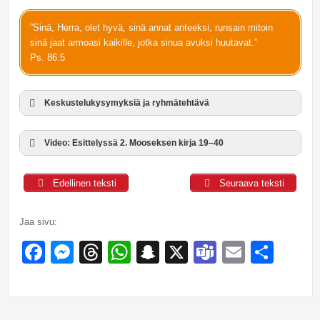
”Sinä, Herra, olet hyvä, sinä annat anteeksi, runsain mitoin
sinä jaat armoasi kaikille, jotka sinua avuksi huutavat.”
Ps. 86:5
Keskustelukysymyksiä ja ryhmätehtävä
Video: Esittelyssä 2. Mooseksen kirja 19–40
Edellinen teksti
Seuraava teksti
Jaa sivu:
Facebook
Messenger
Threads
WhatsApp
Snapchat
X
Teams
Email
Sha