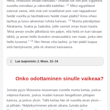
Herra, vihastuisit omaan kansaasi? Sinähän toit sen pois Egyptistä
12
suurella voimallasi ja väkevällä kädelläsi.
Miksi egyptiläiset
saisivat sanoa, että sinä veit israelilaiset pois vain tappaaksesi
heidät vuorilla ja hävittääksesi heidät maan päältä? Anna vihasi
13
lauhtua ja luovu aikeestasi tuhota kansasi.
Muista palvelijoitasi
Abrahamia, Iisakia ja Jaakobia, joille vannoit oman itsesi kautta:
’Minä annan sinulle jälkeläisiä niin paljon, että heitä on kuin taivaan
tähtiä, ja annan heille ikuiseksi omaisuudeksi sen maan, jonka olen
14
heille luvannut.'”
Niin Herran viha lauhtui, ja hän päätti luopua
siitä hävityksestä, jolla oli uhannut kansaansa.
Lue laajemmin: 2. Moos. 32–34
Onko odottaminen sinulle vaikeaa?
Jumala pyysi Moosesta nousemaan vuorelle monta kertaa, joskus
veljensä Aaronin, joskus muiden kansan hengellisten johtajien
kanssa, ja joskus yksin. Tällä kertaa hän oli vuorella aivan yksin –
ja pitkään. Neljänkymmenen päivän aikana Jumala puhui