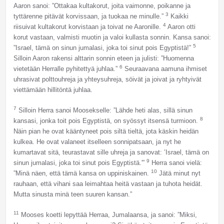
Aaron sanoi: ”Ottakaa kultakorut, joita vaimonne, poikanne ja
3
tyttärenne pitävät korvissaan, ja tuokaa ne minulle.”
Kaikki
4
riisuivat kultakorut korvistaan ja toivat ne Aaronille.
Aaron otti
korut vastaan, valmisti muotin ja valoi kullasta sonnin. Kansa sanoi:
5
”Israel, tämä on sinun jumalasi, joka toi sinut pois Egyptistä!”
Silloin Aaron rakensi alttarin sonnin eteen ja julisti: ”Huomenna
6
vietetään Herralle pyhitettyä juhlaa.”
Seuraavana aamuna ihmiset
uhrasivat polttouhreja ja yhteysuhreja, söivät ja joivat ja ryhtyivät
viettämään hillitöntä juhlaa.
7
Silloin Herra sanoi Moosekselle: ”Lähde heti alas, sillä sinun
8
kansasi, jonka toit pois Egyptistä, on syössyt itsensä turmioon.
Näin pian he ovat kääntyneet pois siltä tieltä, jota käskin heidän
kulkea. He ovat valaneet itselleen sonnipatsaan, ja nyt he
kumartavat sitä, teurastavat sille uhreja ja sanovat: ’Israel, tämä on
9
sinun jumalasi, joka toi sinut pois Egyptistä.'”
Herra sanoi vielä:
10
”Minä näen, että tämä kansa on uppiniskainen.
Jätä minut nyt
rauhaan, että vihani saa leimahtaa heitä vastaan ja tuhota heidät.
Mutta sinusta minä teen suuren kansan.”
11
Mooses koetti lepyttää Herraa, Jumalaansa, ja sanoi: ”Miksi,