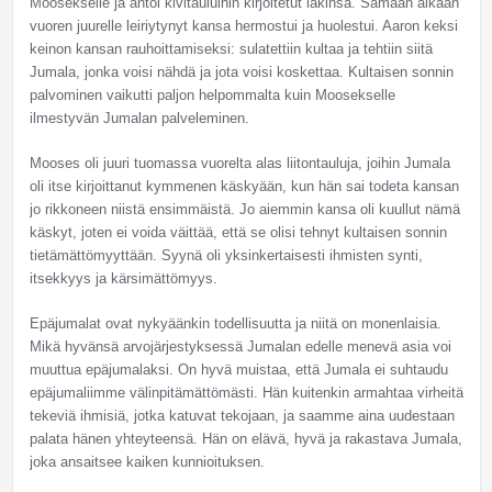
Moosekselle ja antoi kivitauluihin kirjoitetut lakinsa. Samaan aikaan
vuoren juurelle leiriytynyt kansa hermostui ja huolestui. Aaron keksi
keinon kansan rauhoittamiseksi: sulatettiin kultaa ja tehtiin siitä
Jumala, jonka voisi nähdä ja jota voisi koskettaa. Kultaisen sonnin
palvominen vaikutti paljon helpommalta kuin Moosekselle
ilmestyvän Jumalan palveleminen.
Mooses oli juuri tuomassa vuorelta alas liitontauluja, joihin Jumala
oli itse kirjoittanut kymmenen käskyään, kun hän sai todeta kansan
jo rikkoneen niistä ensimmäistä. Jo aiemmin kansa oli kuullut nämä
käskyt, joten ei voida väittää, että se olisi tehnyt kultaisen sonnin
tietämättömyyttään. Syynä oli yksinkertaisesti ihmisten synti,
itsekkyys ja kärsimättömyys.
Epäjumalat ovat nykyäänkin todellisuutta ja niitä on monenlaisia.
Mikä hyvänsä arvojärjestyksessä Jumalan edelle menevä asia voi
muuttua epäjumalaksi. On hyvä muistaa, että Jumala ei suhtaudu
epäjumaliimme välinpitämättömästi. Hän kuitenkin armahtaa virheitä
tekeviä ihmisiä, jotka katuvat tekojaan, ja saamme aina uudestaan
palata hänen yhteyteensä. Hän on elävä, hyvä ja rakastava Jumala,
joka ansaitsee kaiken kunnioituksen.