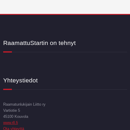
RaamattuStartin on tehnyt
Yhteystiedot
Raamatunlukijain Liitto ry
Vartiotie 5
45100 Kouvola
www.rll.fi
Ota yhteyttä