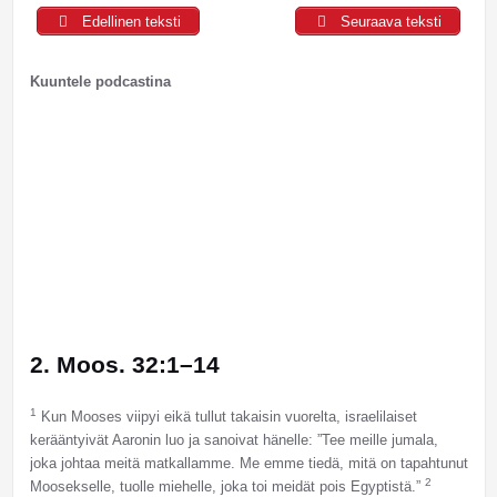
Edellinen teksti
Seuraava teksti
Kuuntele podcastina
2. Moos. 32:1–14
1
Kun Mooses viipyi eikä tullut takaisin vuorelta, israelilaiset
kerääntyivät Aaronin luo ja sanoivat hänelle: ”Tee meille jumala,
joka johtaa meitä matkallamme. Me emme tiedä, mitä on tapahtunut
2
Moosekselle, tuolle miehelle, joka toi meidät pois Egyptistä.”