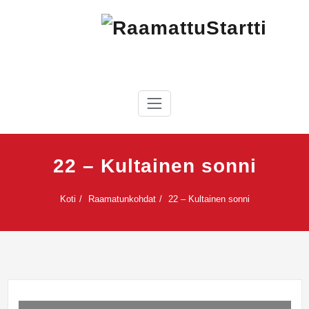
Skip
to
content
RaamattuStartti
22 – Kultainen sonni
Koti
Raamatunkohdat
22 – Kultainen sonni