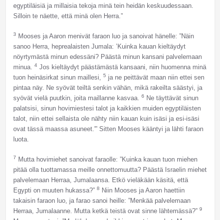
egyptiläisiä ja millaisia tekoja minä tein heidän keskuudessaan.
Silloin te näette, että minä olen Herra.”
3
Mooses ja Aaron menivät faraon luo ja sanoivat hänelle: ”Näin
sanoo Herra, heprealaisten Jumala: ’Kuinka kauan kieltäydyt
nöyrtymästä minun edessäni? Päästä minun kansani palvelemaan
4
minua.
Jos kieltäydyt päästämästä kansaani, niin huomenna minä
5
tuon heinäsirkat sinun maillesi,
ja ne peittävät maan niin ettei sen
pintaa näy. Ne syövät teiltä senkin vähän, mikä rakeilta säästyi, ja
6
syövät vielä puutkin, joita maillanne kasvaa.
Ne täyttävät sinun
palatsisi, sinun hovimiestesi talot ja kaikkien muiden egyptiläisten
talot, niin ettei sellaista ole nähty niin kauan kuin isäsi ja esi-isäsi
ovat tässä maassa asuneet.'” Sitten Mooses kääntyi ja lähti faraon
luota.
7
Mutta hovimiehet sanoivat faraolle: ”Kuinka kauan tuon miehen
pitää olla tuottamassa meille onnettomuutta? Päästä Israelin miehet
palvelemaan Herraa, Jumalaansa. Etkö vieläkään käsitä, että
8
Egypti on muuten hukassa?”
Niin Mooses ja Aaron haettiin
takaisin faraon luo, ja farao sanoi heille: ”Menkää palvelemaan
9
Herraa, Jumalaanne. Mutta ketkä teistä ovat sinne lähtemässä?”