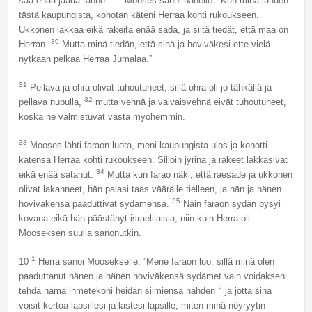
saa enää jäädä tänne.”
Mooses sanoi hänelle: ”Kun minä lähden
tästä kaupungista, kohotan käteni Herraa kohti rukoukseen.
Ukkonen lakkaa eikä rakeita enää sada, ja siitä tiedät, että maa on
30
Herran.
Mutta minä tiedän, että sinä ja hoviväkesi ette vielä
nytkään pelkää Herraa Jumalaa.”
31
Pellava ja ohra olivat tuhoutuneet, sillä ohra oli jo tähkällä ja
32
pellava nupulla,
mutta vehnä ja vaivaisvehnä eivät tuhoutuneet,
koska ne valmistuvat vasta myöhemmin.
33
Mooses lähti faraon luota, meni kaupungista ulos ja kohotti
kätensä Herraa kohti rukoukseen. Silloin jyrinä ja rakeet lakkasivat
34
eikä enää satanut.
Mutta kun farao näki, että raesade ja ukkonen
olivat lakanneet, hän palasi taas väärälle tielleen, ja hän ja hänen
35
hoviväkensä paaduttivat sydämensä.
Näin faraon sydän pysyi
kovana eikä hän päästänyt israelilaisia, niin kuin Herra oli
Mooseksen suulla sanonutkin.
1
10
Herra sanoi Moosekselle: ”Mene faraon luo, sillä minä olen
paaduttanut hänen ja hänen hoviväkensä sydämet vain voidakseni
2
tehdä nämä ihmetekoni heidän silmiensä nähden
ja jotta sinä
voisit kertoa lapsillesi ja lastesi lapsille, miten minä nöyryytin