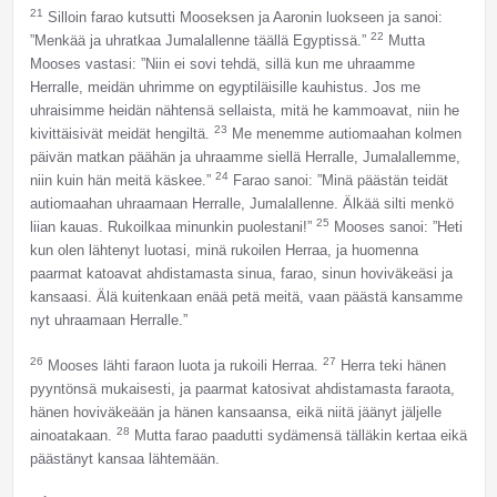
21
Silloin farao kutsutti Mooseksen ja Aaronin luokseen ja sanoi:
22
”Menkää ja uhratkaa Jumalallenne täällä Egyptissä.”
Mutta
Mooses vastasi: ”Niin ei sovi tehdä, sillä kun me uhraamme
Herralle, meidän uhrimme on egyptiläisille kauhistus. Jos me
uhraisimme heidän nähtensä sellaista, mitä he kammoavat, niin he
23
kivittäisivät meidät hengiltä.
Me menemme autiomaahan kolmen
päivän matkan päähän ja uhraamme siellä Herralle, Jumalallemme,
24
niin kuin hän meitä käskee.”
Farao sanoi: ”Minä päästän teidät
autiomaahan uhraamaan Herralle, Jumalallenne. Älkää silti menkö
25
liian kauas. Rukoilkaa minunkin puolestani!”
Mooses sanoi: ”Heti
kun olen lähtenyt luotasi, minä rukoilen Herraa, ja huomenna
paarmat katoavat ahdistamasta sinua, farao, sinun hoviväkeäsi ja
kansaasi. Älä kuitenkaan enää petä meitä, vaan päästä kansamme
nyt uhraamaan Herralle.”
26
27
Mooses lähti faraon luota ja rukoili Herraa.
Herra teki hänen
pyyntönsä mukaisesti, ja paarmat katosivat ahdistamasta faraota,
hänen hoviväkeään ja hänen kansaansa, eikä niitä jäänyt jäljelle
28
ainoatakaan.
Mutta farao paadutti sydämensä tälläkin kertaa eikä
päästänyt kansaa lähtemään.