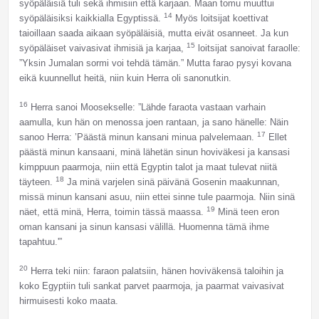
syöpäläisiä tuli sekä ihmisiin että karjaan. Maan tomu muuttui
14
syöpäläisiksi kaikkialla Egyptissä.
Myös loitsijat koettivat
taioillaan saada aikaan syöpäläisiä, mutta eivät osanneet. Ja kun
15
syöpäläiset vaivasivat ihmisiä ja karjaa,
loitsijat sanoivat faraolle:
”Yksin Jumalan sormi voi tehdä tämän.” Mutta farao pysyi kovana
eikä kuunnellut heitä, niin kuin Herra oli sanonutkin.
16
Herra sanoi Moosekselle: ”Lähde faraota vastaan varhain
aamulla, kun hän on menossa joen rantaan, ja sano hänelle: Näin
17
sanoo Herra: ’Päästä minun kansani minua palvelemaan.
Ellet
päästä minun kansaani, minä lähetän sinun hoviväkesi ja kansasi
kimppuun paarmoja, niin että Egyptin talot ja maat tulevat niitä
18
täyteen.
Ja minä varjelen sinä päivänä Gosenin maakunnan,
missä minun kansani asuu, niin ettei sinne tule paarmoja. Niin sinä
19
näet, että minä, Herra, toimin tässä maassa.
Minä teen eron
oman kansani ja sinun kansasi välillä. Huomenna tämä ihme
tapahtuu.'”
20
Herra teki niin: faraon palatsiin, hänen hoviväkensä taloihin ja
koko Egyptiin tuli sankat parvet paarmoja, ja paarmat vaivasivat
hirmuisesti koko maata.