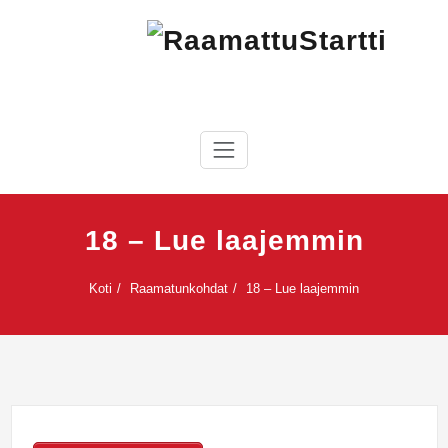
Skip
to
content
RaamattuStartti
18 – Lue laajemmin
Koti
Raamatunkohdat
18 – Lue laajemmin