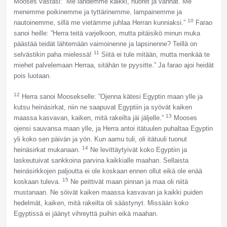
Mooses vastasi: ”Me lähdemme kaikki, nuoret ja vanhat. Me
menemme poikinemme ja tyttärinemme, lampainemme ja
10
nautoinemme, sillä me vietämme juhlaa Herran kunniaksi.”
Farao
sanoi heille: ”Herra teitä varjelkoon, mutta pitäisikö minun muka
päästää teidät lähtemään vaimoinenne ja lapsinenne? Teillä on
11
selvästikin paha mielessä!
Siitä ei tule mitään, mutta menkää te
miehet palvelemaan Herraa, sitähän te pyysitte.” Ja farao ajoi heidät
pois luotaan.
12
Herra sanoi Moosekselle: ”Ojenna kätesi Egyptin maan ylle ja
kutsu heinäsirkat, niin ne saapuvat Egyptiin ja syövät kaiken
13
maassa kasvavan, kaiken, mitä rakeilta jäi jäljelle.”
Mooses
ojensi sauvansa maan ylle, ja Herra antoi itätuulen puhaltaa Egyptin
yli koko sen päivän ja yön. Kun aamu tuli, oli itätuuli tuonut
14
heinäsirkat mukanaan.
Ne levittäytyivät koko Egyptiin ja
laskeutuivat sankkoina parvina kaikkialle maahan. Sellaista
heinäsirkkojen paljoutta ei ole koskaan ennen ollut eikä ole enää
15
koskaan tuleva.
Ne peittivät maan pinnan ja maa oli niitä
mustanaan. Ne söivät kaiken maassa kasvavan ja kaikki puiden
hedelmät, kaiken, mitä rakeilta oli säästynyt. Missään koko
Egyptissä ei jäänyt vihreyttä puihin eikä maahan.