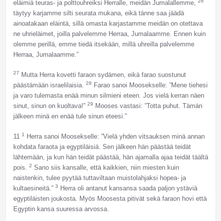
26
eläimiä teuras- ja polttouhreiksi Herralle, meidän Jumalallemme,
täytyy karjamme silti seurata mukana, eikä tänne saa jäädä
ainoatakaan eläintä, sillä omasta karjastamme meidän on otettava
ne uhrieläimet, joilla palvelemme Herraa, Jumalaamme. Ennen kuin
olemme perillä, emme tiedä itsekään, millä uhreilla palvelemme
Herraa, Jumalaamme.”
27
Mutta Herra kovetti faraon sydämen, eikä farao suostunut
28
päästämään israelilaisia.
Farao sanoi Moosekselle: ”Mene tiehesi
ja varo tulemasta enää minun silmieni eteen. Jos vielä kerran näen
29
sinut, sinun on kuoltava!”
Mooses vastasi: ”Totta puhut. Tämän
jälkeen minä en enää tule sinun eteesi.”
1
11
Herra sanoi Moosekselle: ”Vielä yhden vitsauksen minä annan
kohdata faraota ja egyptiläisiä. Sen jälkeen hän päästää teidät
lähtemään, ja kun hän teidät päästää, hän ajamalla ajaa teidät täältä
2
pois.
Sano siis kansalle, että kaikkien, niin miesten kuin
naistenkin, tulee pyytää tuttaviltaan muistolahjaksi hopea- ja
3
kultaesineitä.”
Herra oli antanut kansansa saada paljon ystäviä
egyptiläisten joukosta. Myös Moosesta pitivät sekä faraon hovi että
Egyptin kansa suuressa arvossa.