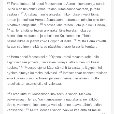
16
Farao kutsutti kiireesti Mooseksen ja Aaronin luokseen ja sanoi:
”Minä olen rikkonut Herraa, teidän Jumalaanne vastaan, ja teitä
17
vastaan.
Antakaa minulle anteeksi rikkomukseni vielä tämän
kerran ja rukoilkaa Herraa, Jumalaanne, ottamaan minulta pois tämä
18
hirvittävä rangaistus.”
Mooses lähti faraon luota ja rukoili Herraa,
19
ja Herra käänsi tuulen ankaraksi länsituuleksi, joka vei
heinäsirkat mukanaan ja puhalsi ne Kaislamereen. Yhtään
20
heinäsirkkaa ei jäänyt koko Egyptin alueelle.
Mutta Herra kovetti
faraon sydämen, eikä farao päästänyt israelilaisia lähtemään.
21
Herra sanoi Moosekselle: ”Ojenna kätesi taivasta kohti, niin
Egyptiin tulee pimeys, niin sakea pimeys, että siihen voi käsin
22
koskea.”
Mooses ojensi kätensä kohti taivasta, ja Egyptiin tuli
23
synkeä pimeys kolmeksi päiväksi.
Ihmiset eivät nähneet toisiaan
eikä kukaan voinut kolmeen päivään mennä minnekään, mutta
israelilaisten asuinsijoilla oli valoisaa.
24
Farao kutsutti Mooseksen luokseen ja sanoi: ”Menkää
palvelemaan Herraa. Vain lampaanne ja nautakarjanne jääkööt
tänne, vaimonne, lapsenne ja vanhuksenne saavat lähteä teidän
25
kanssanne.”
Mutta Mooses sanoi: ”Vaikka itse antaisit meille