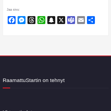
Jaa sivu:
Facebook
Messenger
Threads
WhatsApp
Snapchat
X
Teams
Email
Sha
RaamattuStartin on tehnyt