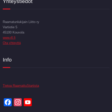
Yhteystiedot
Raamatunlukijain Liitto ry
Vartiotie 5
45100 Kouvola
www.rll.fi
Ota yhteyttä
Info
Tietoa RaamattuStartista
Facebook
Instagram
YouTube
Channel