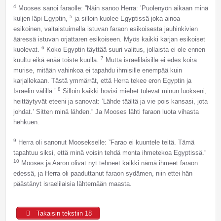
4
Mooses sanoi faraolle: ”Näin sanoo Herra: ’Puolenyön aikaan minä
5
kuljen läpi Egyptin,
ja silloin kuolee Egyptissä joka ainoa
esikoinen, valtaistuimella istuvan faraon esikoisesta jauhinkivien
ääressä istuvan orjattaren esikoiseen. Myös kaikki karjan esikoiset
6
kuolevat.
Koko Egyptin täyttää suuri valitus, jollaista ei ole ennen
7
kuultu eikä enää toiste kuulla.
Mutta israelilaisille ei edes koira
murise, mitään vahinkoa ei tapahdu ihmisille enempää kuin
karjallekaan. Tästä ymmärrät, että Herra tekee eron Egyptin ja
8
Israelin välillä.’
Silloin kaikki hovisi miehet tulevat minun luokseni,
heittäytyvät eteeni ja sanovat: ’Lähde täältä ja vie pois kansasi, jota
johdat.’ Sitten minä lähden.” Ja Mooses lähti faraon luota vihasta
hehkuen.
9
Herra oli sanonut Moosekselle: ”Farao ei kuuntele teitä. Tämä
tapahtuu siksi, että minä voisin tehdä monta ihmetekoa Egyptissä.”
10
Mooses ja Aaron olivat nyt tehneet kaikki nämä ihmeet faraon
edessä, ja Herra oli paaduttanut faraon sydämen, niin ettei hän
päästänyt israelilaisia lähtemään maasta.
Takaisin tekstiin 18