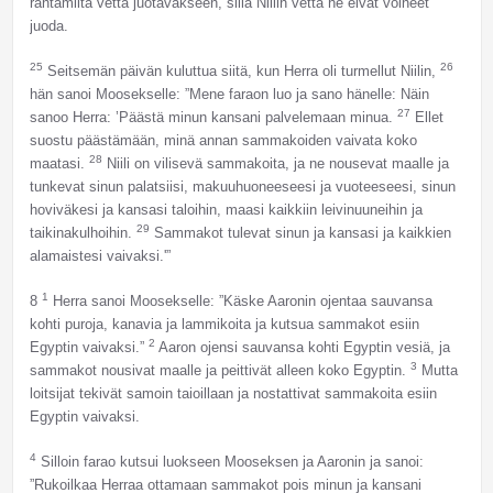
rantamilta vettä juotavakseen, sillä Niilin vettä he eivät voineet
juoda.
25
26
Seitsemän päivän kuluttua siitä, kun Herra oli turmellut Niilin,
hän sanoi Moosekselle: ”Mene faraon luo ja sano hänelle: Näin
27
sanoo Herra: ’Päästä minun kansani palvelemaan minua.
Ellet
suostu päästämään, minä annan sammakoiden vaivata koko
28
maatasi.
Niili on vilisevä sammakoita, ja ne nousevat maalle ja
tunkevat sinun palatsiisi, makuuhuoneeseesi ja vuoteeseesi, sinun
hoviväkesi ja kansasi taloihin, maasi kaikkiin leivinuuneihin ja
29
taikinakulhoihin.
Sammakot tulevat sinun ja kansasi ja kaikkien
alamaistesi vaivaksi.'”
1
8
Herra sanoi Moosekselle: ”Käske Aaronin ojentaa sauvansa
kohti puroja, kanavia ja lammikoita ja kutsua sammakot esiin
2
Egyptin vaivaksi.”
Aaron ojensi sauvansa kohti Egyptin vesiä, ja
3
sammakot nousivat maalle ja peittivät alleen koko Egyptin.
Mutta
loitsijat tekivät samoin taioillaan ja nostattivat sammakoita esiin
Egyptin vaivaksi.
4
Silloin farao kutsui luokseen Mooseksen ja Aaronin ja sanoi:
”Rukoilkaa Herraa ottamaan sammakot pois minun ja kansani