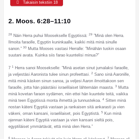
Takaisin tekstiin 18
2. Moos. 6:28–11:10
28
29
Näin Herra puhui Moosekselle Egyptissä:
”Minä olen Herra.
Ilmoita faraolle, Egyptin kuninkaalle, kaikki mitä minä sinulle
30
sanon.”
Mutta Mooses vastasi Herralle: ”Minähän tuskin osaan
suutani avata. Kuinka siis farao kuuntelisi minua?”
1
7
Herra sanoi Moosekselle: ”Minä asetan sinut jumalaksi faraolle,
2
ja veljestäsi Aaronista tulee sinun profeettasi.
Sano sinä Aaronille,
mitä minä käsken sinun sanoa, ja veljesi Aaron ilmoittakoon sen
3
faraolle, jotta hän päästäisi israelilaiset lähtemään maasta.
Mutta
minä kovetan faraon sydämen, niin ettei hän kuuntele teitä, vaikka
4
minä teen Egyptissä monta ihmettä ja tunnustekoa.
Sitten minä
nostan käteni Egyptiä vastaan ja rankaisen sitä ankarasti ja vien
5
väkeni, oman kansani, israelilaiset, pois Egyptistä.
Kun minä
ojennan käteni Egyptiä vastaan ja vien kansani sieltä pois,
egyptiläiset ymmärtävät, että minä olen Herra.”
6
7