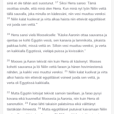
17
sinä et ole tähän asti suostunut.
Siksi Herra sanoo: Tämä
osoittaa sinulle, että minä olen Herra. Kun minä nyt lyön Niilin vettä
tällä sauvalla, joka minulla on kädessäni, niin vesi muuttuu vereksi.
18
Niilin kalat kuolevat ja virta alkaa haista niin etteivät egyptiläiset
voi juoda sen vettä.'”
19
Herra sanoi vielä Moosekselle: ”Käske Aaronin ottaa sauvansa ja
ojentaa se kohti Egyptin vesiä, sen kanavia ja lammikoita, jokaista
paikkaa kohti, missä vettä on. Silloin vesi muuttuu vereksi, ja verta
on kaikkialla Egyptissä, vieläpä puissa ja kivissäkin.”
20
Mooses ja Aaron tekivät niin kuin Herra oli käskenyt. Mooses
kohotti sauvansa ja löi Niilin vettä faraon ja hänen hovimiestensä
21
nähden, ja kaikki vesi muuttui vereksi.
Niilin kalat kuolivat ja virta
alkoi haista niin etteivät egyptiläiset voineet juoda sen vettä, ja
verta oli Egyptissä kaikkialla.
22
Mutta Egyptin loitsijat tekivät samoin taioillaan, ja farao pysyi
kovana eikä kuunnellut Moosesta ja Aaronia, niin kuin Herra oli
23
sanonutkin.
Farao lähti takaisin palatsiinsa eikä välittänyt
24
tästäkään ihmeestä.
Mutta egyptiläiset joutuivat kaivamaan Niilin