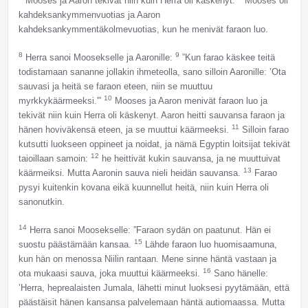
Mooses ja Aaron tekivät niin kuin Herra oli käskenyt.
Mooses oli
kahdeksankymmenvuotias ja Aaron
kahdeksankymmentäkolmevuotias, kun he menivät faraon luo.
8
9
Herra sanoi Moosekselle ja Aaronille:
”Kun farao käskee teitä
todistamaan sananne jollakin ihmeteolla, sano silloin Aaronille: ’Ota
sauvasi ja heitä se faraon eteen, niin se muuttuu
10
myrkkykäärmeeksi.'”
Mooses ja Aaron menivät faraon luo ja
tekivät niin kuin Herra oli käskenyt. Aaron heitti sauvansa faraon ja
11
hänen hoviväkensä eteen, ja se muuttui käärmeeksi.
Silloin farao
kutsutti luokseen oppineet ja noidat, ja nämä Egyptin loitsijat tekivät
12
taioillaan samoin:
he heittivät kukin sauvansa, ja ne muuttuivat
13
käärmeiksi. Mutta Aaronin sauva nieli heidän sauvansa.
Farao
pysyi kuitenkin kovana eikä kuunnellut heitä, niin kuin Herra oli
sanonutkin.
14
Herra sanoi Moosekselle: ”Faraon sydän on paatunut. Hän ei
15
suostu päästämään kansaa.
Lähde faraon luo huomisaamuna,
kun hän on menossa Niilin rantaan. Mene sinne häntä vastaan ja
16
ota mukaasi sauva, joka muuttui käärmeeksi.
Sano hänelle:
’Herra, heprealaisten Jumala, lähetti minut luoksesi pyytämään, että
päästäisit hänen kansansa palvelemaan häntä autiomaassa. Mutta