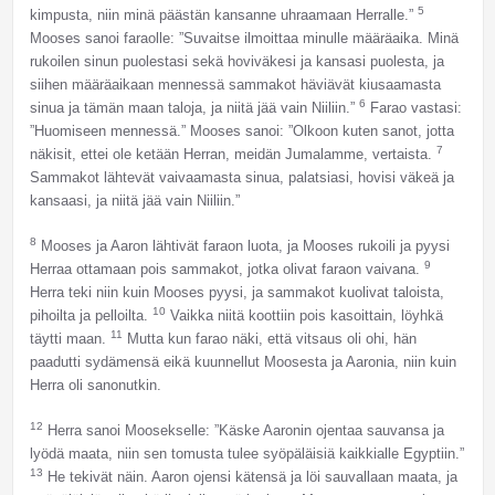
5
kimpusta, niin minä päästän kansanne uhraamaan Herralle.”
Mooses sanoi faraolle: ”Suvaitse ilmoittaa minulle määräaika. Minä
rukoilen sinun puolestasi sekä hoviväkesi ja kansasi puolesta, ja
siihen määräaikaan mennessä sammakot häviävät kiusaamasta
6
sinua ja tämän maan taloja, ja niitä jää vain Niiliin.”
Farao vastasi:
”Huomiseen mennessä.” Mooses sanoi: ”Olkoon kuten sanot, jotta
7
näkisit, ettei ole ketään Herran, meidän Jumalamme, vertaista.
Sammakot lähtevät vaivaamasta sinua, palatsiasi, hovisi väkeä ja
kansaasi, ja niitä jää vain Niiliin.”
8
Mooses ja Aaron lähtivät faraon luota, ja Mooses rukoili ja pyysi
9
Herraa ottamaan pois sammakot, jotka olivat faraon vaivana.
Herra teki niin kuin Mooses pyysi, ja sammakot kuolivat taloista,
10
pihoilta ja pelloilta.
Vaikka niitä koottiin pois kasoittain, löyhkä
11
täytti maan.
Mutta kun farao näki, että vitsaus oli ohi, hän
paadutti sydämensä eikä kuunnellut Moosesta ja Aaronia, niin kuin
Herra oli sanonutkin.
12
Herra sanoi Moosekselle: ”Käske Aaronin ojentaa sauvansa ja
lyödä maata, niin sen tomusta tulee syöpäläisiä kaikkialle Egyptiin.”
13
He tekivät näin. Aaron ojensi kätensä ja löi sauvallaan maata, ja