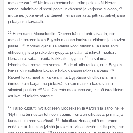
20
raesateessa.'”
Ne faraon hovimiehet, jotka pelkäsivät Herran
21
sanaa, toimittivat kiireesti palvelusväkensä ja karjansa suojaan,
mutta ne, jotka eivät välittäneet Herran sanasta, jättivät palvelijansa
ja karjansa taivasalle.
22
Herra sanoi Moosekselle: ”Ojenna kätesi kohti taivasta, niin
raesade lankeaa koko Egyptin maahan ihmisten, eläinten ja kasvien
23
päälle.”
Mooses ojensi sauvansa kohti taivasta, ja Herra antoi
ukkosen jylistä ja rakeiden ryöpytä, ja salamat iskivät maahan.
24
Herra antoi sataa rakeita kaikkialle Egyptiin,
ja salamat
leimahtelivat raesateen seassa. Sade oli niin rankka, ettei Egyptin
25
kansa ollut sellaista kokenut koko olemassaolonsa aikana.
Rakeet löivät maahan kaiken, mitä Egyptissä oli ulkosalla, niin
ihmiset kuin karjan, ne pieksivät kaiken maassa kasvavan ja
26
silpoivat puutkin.
Vain Gosenin maakunnassa, missä israelilaiset
asuivat, ei rakeita satanut.
27
Farao kutsutti nyt luokseen Mooseksen ja Aaronin ja sanoi heille:
”Nyt minä tunnustan tehneeni väärin. Herra on oikeassa, ja minä ja
28
kansani olemme väärässä.
Rukoilkaa Herraa, sillä me emme
enää kestä Jumalan jylinää ja rakeita. Minä lähetän teidät pois, ette
29