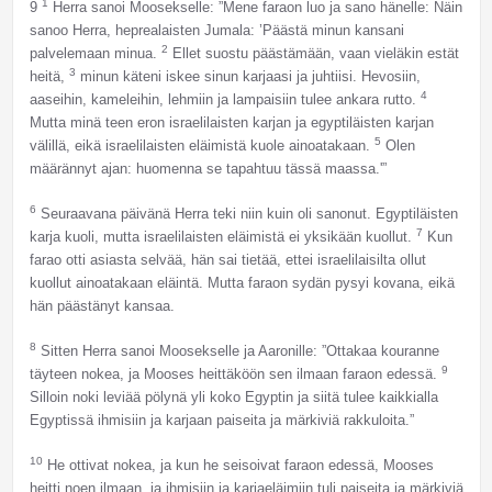
1
9
Herra sanoi Moosekselle: ”Mene faraon luo ja sano hänelle: Näin
sanoo Herra, heprealaisten Jumala: ’Päästä minun kansani
2
palvelemaan minua.
Ellet suostu päästämään, vaan vieläkin estät
3
heitä,
minun käteni iskee sinun karjaasi ja juhtiisi. Hevosiin,
4
aaseihin, kameleihin, lehmiin ja lampaisiin tulee ankara rutto.
Mutta minä teen eron israelilaisten karjan ja egyptiläisten karjan
5
välillä, eikä israelilaisten eläimistä kuole ainoatakaan.
Olen
määrännyt ajan: huomenna se tapahtuu tässä maassa.'”
6
Seuraavana päivänä Herra teki niin kuin oli sanonut. Egyptiläisten
7
karja kuoli, mutta israelilaisten eläimistä ei yksikään kuollut.
Kun
farao otti asiasta selvää, hän sai tietää, ettei israelilaisilta ollut
kuollut ainoatakaan eläintä. Mutta faraon sydän pysyi kovana, eikä
hän päästänyt kansaa.
8
Sitten Herra sanoi Moosekselle ja Aaronille: ”Ottakaa kouranne
9
täyteen nokea, ja Mooses heittäköön sen ilmaan faraon edessä.
Silloin noki leviää pölynä yli koko Egyptin ja siitä tulee kaikkialla
Egyptissä ihmisiin ja karjaan paiseita ja märkiviä rakkuloita.”
10
He ottivat nokea, ja kun he seisoivat faraon edessä, Mooses
heitti noen ilmaan, ja ihmisiin ja karjaeläimiin tuli paiseita ja märkiviä