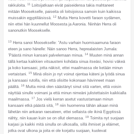
11
rakkuloita.
Loitsijatkaan eivät paiseidensa takia mahtaneet
mitään Moosekselle, paiseita oli loitsijoissa samoin kuin kaikissa
12
muissakin egyptiläisissä.
Mutta Herra kovetti faraon sydämen,
niin ettei hän kuunnellut Moosesta ja Aaronia. Niinhän Herra oli
sanonutkin Moosekselle.
13
Herra sanoi Moosekselle: ”Astu varhain huomisaamuna faraon
eteen ja sano hänelle: Näin sanoo Herra, heprealaisten Jumala:
14
’Päästä minun kansani palvelemaan minua.
Muuten minä annan
tällä kertaa kaikkien vitsausteni kohdata sinua itseäsi, hovisi väkeä
ja koko kansaasi, jotta näkisit, ettei maailmassa ole ketään minun
15
vertaistani.
Minä olisin jo nyt voinut ojentaa käteni ja lyödä sinua
ja kansaasi rutolla, niin että olisitte kokonaan hävinneet maan
16
päältä.
Mutta minä olen säästänyt sinut sitä varten, että voisin
näyttää sinulle voimani ja että minun nimeäni julistettaisiin kaikkialla
17
maailmassa.
Jos vielä kerran asetut vastustamaan minun
18
kansaani etkä päästä sitä,
niin huomenna tähän aikaan minä
lähetän niin ankaran raesateen, ettei sellaista ole ikinä Egyptissä
19
nähty, niin kauan kuin se on ollut olemassa.
Toimita nyt suojaan
karjasi ja kaikki mitä sinulla on ulkosalla, sillä ihmiset ja eläimet,
jotka ovat ulkona ja joita ei ole korjattu suojaan, kuolevat