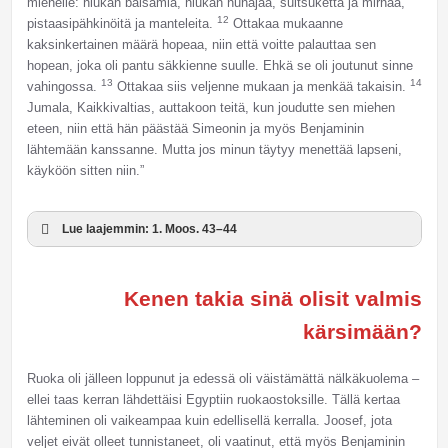
miehelle: hiukan balsamia, hiukan hunajaa, suitsuketta ja mirhaa,
12
pistaasipähkinöitä ja manteleita.
Ottakaa mukaanne
kaksinkertainen määrä hopeaa, niin että voitte palauttaa sen
hopean, joka oli pantu säkkienne suulle. Ehkä se oli joutunut sinne
13
14
vahingossa.
Ottakaa siis veljenne mukaan ja menkää takaisin.
Jumala, Kaikkivaltias, auttakoon teitä, kun joudutte sen miehen
eteen, niin että hän päästää Simeonin ja myös Benjaminin
lähtemään kanssanne. Mutta jos minun täytyy menettää lapseni,
käyköön sitten niin.”
Lue laajemmin: 1. Moos. 43–44
Kenen takia sinä olisit valmis
kärsimään?
Ruoka oli jälleen loppunut ja edessä oli väistämättä nälkäkuolema –
ellei taas kerran lähdettäisi Egyptiin ruokaostoksille. Tällä kertaa
lähteminen oli vaikeampaa kuin edellisellä kerralla. Joosef, jota
veljet eivät olleet tunnistaneet, oli vaatinut, että myös Benjaminin