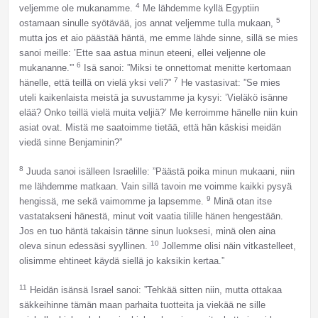
4
veljemme ole mukanamme.
Me lähdemme kyllä Egyptiin
5
ostamaan sinulle syötävää, jos annat veljemme tulla mukaan,
mutta jos et aio päästää häntä, me emme lähde sinne, sillä se mies
sanoi meille: ’Ette saa astua minun eteeni, ellei veljenne ole
6
mukananne.'”
Isä sanoi: ”Miksi te onnettomat menitte kertomaan
7
hänelle, että teillä on vielä yksi veli?”
He vastasivat: ”Se mies
uteli kaikenlaista meistä ja suvustamme ja kysyi: ’Vieläkö isänne
elää? Onko teillä vielä muita veljiä?’ Me kerroimme hänelle niin kuin
asiat ovat. Mistä me saatoimme tietää, että hän käskisi meidän
viedä sinne Benjaminin?”
8
Juuda sanoi isälleen Israelille: ”Päästä poika minun mukaani, niin
me lähdemme matkaan. Vain sillä tavoin me voimme kaikki pysyä
9
hengissä, me sekä vaimomme ja lapsemme.
Minä otan itse
vastatakseni hänestä, minut voit vaatia tilille hänen hengestään.
Jos en tuo häntä takaisin tänne sinun luoksesi, minä olen aina
10
oleva sinun edessäsi syyllinen.
Jollemme olisi näin vitkastelleet,
olisimme ehtineet käydä siellä jo kaksikin kertaa.”
11
Heidän isänsä Israel sanoi: ”Tehkää sitten niin, mutta ottakaa
säkkeihinne tämän maan parhaita tuotteita ja viekää ne sille