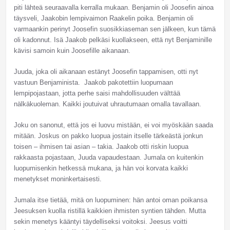
piti lähteä seuraavalla kerralla mukaan. Benjamin oli Joosefin ainoa
täysveli, Jaakobin lempivaimon Raakelin poika. Benjamin oli
varmaankin perinyt Joosefin suosikkiaseman sen jälkeen, kun tämä
oli kadonnut. Isä Jaakob pelkäsi kuollakseen, että nyt Benjaminille
kävisi samoin kuin Joosefille aikanaan.
Juuda, joka oli aikanaan estänyt Joosefin tappamisen, otti nyt
vastuun Benjaminista. Jaakob pakotettiin luopumaan
lempipojastaan, jotta perhe saisi mahdollisuuden välttää
nälkäkuoleman. Kaikki joutuivat uhrautumaan omalla tavallaan.
Joku on sanonut, että jos ei luovu mistään, ei voi myöskään saada
mitään. Joskus on pakko luopua jostain itselle tärkeästä jonkun
toisen – ihmisen tai asian – takia. Jaakob otti riskin luopua
rakkaasta pojastaan, Juuda vapaudestaan. Jumala on kuitenkin
luopumisenkin hetkessä mukana, ja hän voi korvata kaikki
menetykset moninkertaisesti.
Jumala itse tietää, mitä on luopuminen: hän antoi oman poikansa
Jeesuksen kuolla ristillä kaikkien ihmisten syntien tähden. Mutta
sekin menetys kääntyi täydelliseksi voitoksi. Jeesus voitti