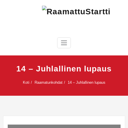
Skip
to
content
RaamattuStartti
14 – Juhlallinen lupaus
Koti
Raamatunkohdat
14 – Juhlallinen lupaus