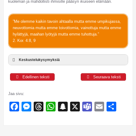
kuoleman ja mahdollisti ihmisille pääsyn ikuiseen elämään.
”Me olemme kaikin tavoin ahtaalla mutta emme umpikujassa,
neuvottomia mutta emme toivottomia, vainottuja mutta emme
hylättyjä, maahan lyötyjä mutta emme tuhottuja.”
2. Kor. 4:8, 9
Keskustelukysymyksiä
Edellinen teksti
Seuraava teksti
Jaa sivu:
Facebook
Messenger
Threads
WhatsApp
Snapchat
X
Teams
Email
Sha