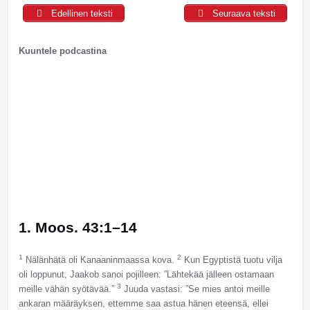
Edellinen teksti
Seuraava teksti
Kuuntele podcastina
1. Moos. 43:1–14
1
2
Nälänhätä oli Kanaaninmaassa kova.
Kun Egyptistä tuotu vilja
oli loppunut, Jaakob sanoi pojilleen: ”Lähtekää jälleen ostamaan
3
meille vähän syötävää.”
Juuda vastasi: ”Se mies antoi meille
ankaran määräyksen, ettemme saa astua hänen eteensä, ellei