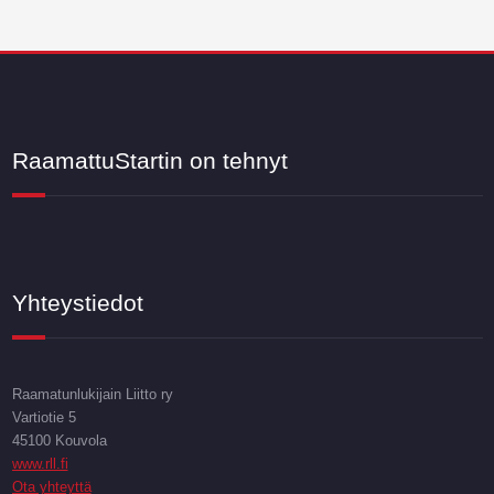
RaamattuStartin on tehnyt
Yhteystiedot
Raamatunlukijain Liitto ry
Vartiotie 5
45100 Kouvola
www.rll.fi
Ota yhteyttä