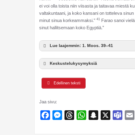
ei voi olla toista niin viisasta ja taitavaa miestä k
valtakuntaani, ja koko kansani on totteleva sinun
41
minut sinua korkeammaksi.”
Farao sanoi vielä
sinut hallitsemaan koko Egyptiä.”
Lue laajemmin: 1. Moos. 39–41
Keskustelukysymyksiä
Edellinen teksti
Jaa sivu:
Facebook
Messenger
Threads
WhatsApp
Snapcha
X
Te