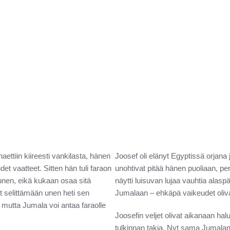
aettiin kiireesti vankilasta, hänen
Joosef oli elänyt Egyptissä orjana
det vaatteet. Sitten hän tuli faraon
unohtivat pitää hänen puoliaan, pe
unen, eikä kukaan osaa sitä
näytti luisuvan lujaa vauhtia alaspä
yt selittämään unen heti sen
Jumalaan – ehkäpä vaikeudet oliv
 mutta Jumala voi antaa faraolle
Joosefin veljet olivat aikanaan h
tulkinnan takia. Nyt sama Jumalan 