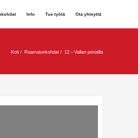
nkohdat
Info
Tue työtä
Ota yhteyttä
Koti
Raamatunkohdat
12 – Vallan portailla