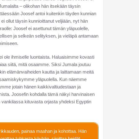
Jumalalta – olikohan hän itsekään täysin
ttäessään Joosef antoi kuitenkin täyden kunnian
i ollut täysin kunnioittanut veljiään, nyt hän
aolle: Joosef ei asettunut tämän yläpuolelle,
llisen ja selkeän selityksen, ja vieläpä antamaan
mimiseen.
i ole ihmiselle luontaista. Haluaisimme kovasti
iaa siitä, mitä osaamme. Siksi Jumala joutuu
kin elämänvaiheiden kautta ja laittamaan meitä
n osaamiskykymme yläpuolella. Kun näemme
mme jotain hänen kaikkivaltiudestaan ja
sta. Joosefin kohdalla tämä näkyi harvinaisen
n vankilassa kituvasta orjasta yhdeksi Egyptin
 rikkauden, painaa maahan ja kohottaa. Hän
rottaa tuhkasta köyhän, sijoittaa heidät