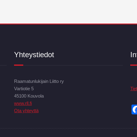
Yhteystiedot
In
Raamatunlukijain Liitto ry
Vartiotie 5
Tie
45100 Kouvola
www.rll.fi
Ota yhteyttä