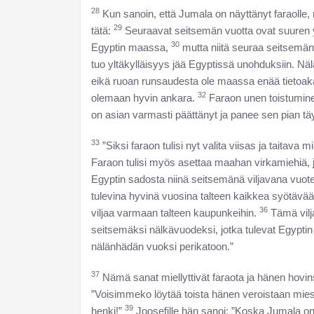
28
Kun sanoin, että Jumala on näyttänyt faraolle, 
29
tätä:
Seuraavat seitsemän vuotta ovat suuren y
30
Egyptin maassa,
mutta niitä seuraa seitsemän 
tuo yltäkylläisyys jää Egyptissä unohduksiin. Nä
eikä ruoan runsaudesta ole maassa enää tietoakaa
32
olemaan hyvin ankara.
Faraon unen toistumine
on asian varmasti päättänyt ja panee sen pian tä
33
”Siksi faraon tulisi nyt valita viisas ja taitava
Faraon tulisi myös asettaa maahan virkamiehiä, j
Egyptin sadosta niinä seitsemänä viljavana vuot
tulevina hyvinä vuosina talteen kaikkea syötävä
36
viljaa varmaan talteen kaupunkeihin.
Tämä vilj
seitsemäksi nälkävuodeksi, jotka tulevat Egyptin
nälänhädän vuoksi perikatoon.”
37
Nämä sanat miellyttivät faraota ja hänen hovi
”Voisimmeko löytää toista hänen veroistaan mi
39
henki!”
Joosefille hän sanoi: ”Koska Jumala on 