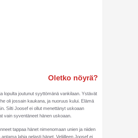
Oletko nöyrä?
 ja lopulta joutunut syyttömänä vankilaan. Ystävät
rhe oli jossain kaukana, ja nuoruus kului. Elämä
in. Silti Joosef ei ollut menettänyt uskoaan
at vain syventäneet hänen uskoaan.
alunneet tappaa hänet nimenomaan unien ja niiden
antama lahja pelasti hänet. Veljilleen Joosef ei