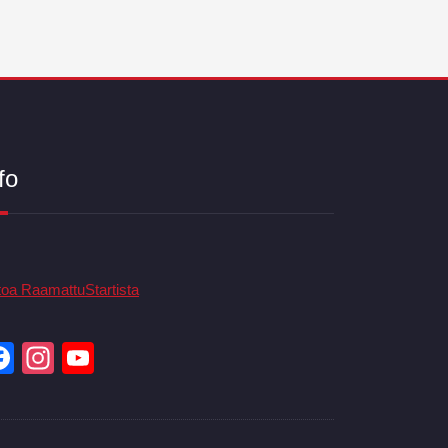
fo
toa RaamattuStartista
Facebook
Instagram
YouTube
Channel