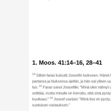
1. Moos. 41:14–16, 28–41
14
Silloin farao kutsutti Joosefin luokseen. Hänet h
partansa ja hiuksensa ajeltiin, ja hän sai ylleen uu
15
luo.
Farao sanoi Joosefille: ”Minä olen nähnyt 
selittää, mutta minulle on kerrottu, että sinä pyst
16
kuultuasi.”
Joosef vastasi: ”Minä itse en pysty,
suotuisan vastauksen.”