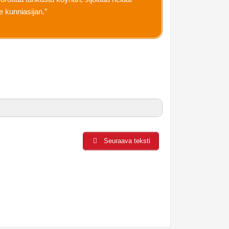
e kunniasijan.”
Seuraava teksti