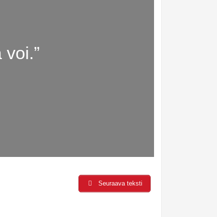
 voi.”
Seuraava teksti