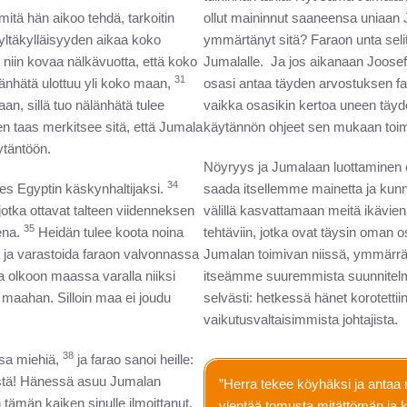
mitä hän aikoo tehdä, tarkoitin
ollut maininnut saaneensa uniaan 
ltäkylläisyyden aikaa koko
ymmärtänyt sitä? Faraon unta seli
niin kovaa nälkävuotta, että koko
Jumalalle. Ja jos aikanaan Joosef e
31
länhätä ulottuu yli koko maan,
osasi antaa täyden arvostuksen far
n, sillä tuo nälänhätä tulee
vaikka osasikin kertoa uneen täyde
n taas merkitsee sitä, että Jumala
käytännön ohjeet sen mukaan toi
ytäntöön.
Nöyryys ja Jumalaan luottaminen e
34
 mies Egyptin käskynhaltijaksi.
saada itsellemme mainetta ja kunn
otka ottavat talteen viidenneksen
välillä kasvattamaan meitä ikävien
35
ena.
Heidän tulee koota noina
tehtäviin, jotka ovat täysin oma
ä ja varastoida faraon valvonnassa
Jumalan toimivan niissä, ymmärrä
a olkoon maassa varalla niiksi
itseämme suuremmista suunnitelmi
 maahan. Silloin maa ei joudu
selvästi: hetkessä hänet korotettii
vaikutusvaltaisimmista johtajista.
38
nsa miehiä,
ja farao sanoi heille:
estä! Hänessä asuu Jumalan
”Herra tekee köyhäksi ja antaa
tämän kaiken sinulle ilmoittanut,
ylentää tomusta mitättömän ja ko