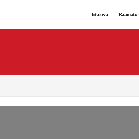
tartti
Etusivu
Raamatu