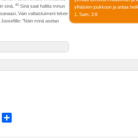
40
uin sinä.
Sinä saat hallita minun
ylhäisten joukkoon ja antaa heill
 sanaasi. Vain valtaistuimeni tekee
1. Sam. 2:8
 Joosefille: ”Näin minä asetan
t
ams
Email
Share