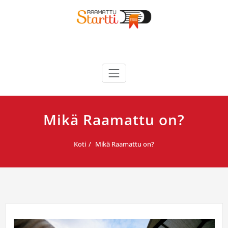
Skip
to
content
RaamattuStartti
Mikä Raamattu on?
Koti
Mikä Raamattu on?