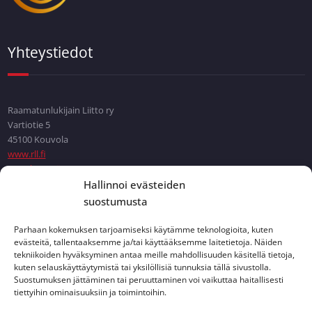
Yhteystiedot
Raamatunlukijain Liitto ry
Vartiotie 5
45100 Kouvola
www.rll.fi
Ota yhteyttä
Hallinnoi evästeiden
suostumusta
Info
Parhaan kokemuksen tarjoamiseksi käytämme teknologioita, kuten
evästeitä, tallentaaksemme ja/tai käyttääksemme laitetietoja. Näiden
tekniikoiden hyväksyminen antaa meille mahdollisuuden käsitellä tietoja,
kuten selauskäyttäytymistä tai yksilöllisiä tunnuksia tällä sivustolla.
Suostumuksen jättäminen tai peruuttaminen voi vaikuttaa haitallisesti
Tietoa RaamattuStartista
tiettyihin ominaisuuksiin ja toimintoihin.