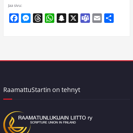
Jaa sivu:
Facebook
Messenger
Threads
WhatsApp
Snapchat
X
Teams
Email
Sha
RaamattuStartin on tehnyt