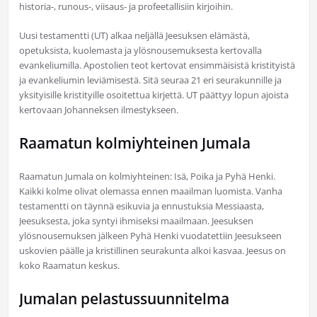
historia-, runous-, viisaus- ja profeetallisiin kirjoihin.
Uusi testamentti (UT) alkaa neljällä Jeesuksen elämästä,
opetuksista, kuolemasta ja ylösnousemuksesta kertovalla
evankeliumilla. Apostolien teot kertovat ensimmäisistä kristityistä
ja evankeliumin leviämisestä. Sitä seuraa 21 eri seurakunnille ja
yksityisille kristityille osoitettua kirjettä. UT päättyy lopun ajoista
kertovaan Johanneksen ilmestykseen.
Raamatun kolmiyhteinen Jumala
Raamatun Jumala on kolmiyhteinen: Isä, Poika ja Pyhä Henki.
Kaikki kolme olivat olemassa ennen maailman luomista. Vanha
testamentti on täynnä esikuvia ja ennustuksia Messiaasta,
Jeesuksesta, joka syntyi ihmiseksi maailmaan. Jeesuksen
ylösnousemuksen jälkeen Pyhä Henki vuodatettiin Jeesukseen
uskovien päälle ja kristillinen seurakunta alkoi kasvaa. Jeesus on
koko Raamatun keskus.
Jumalan pelastussuunnitelma