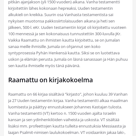
pitkän ajanjakson (yli 1500 vuoden) aikana. Vanha testamentti
kirjoitettiin lähes kokonaan hepreaksi, Uuden testamentin
alkukieli on kreikka. Suurin osa Vanhasta testamentista sai
nykyisen muotonsa pakkosiirtolaisuuden aikana ja heti sen
jälkeen, 500-l. eKr. Uuden testamentin kirjat oli kirjoitettu vuoteen
100 mennessä ja sen kokonaisuus tunnustettiin 300-luvulla jKr.
Vaikka Raamattu on ihmisten kautta kirjoitettu, se on Jumalan
sanaa meille ihmisille. Jumala on ohjannut sen koko
syntyprosessia Pyhän Henkensä kautta. Siksi se on luotettava
uskon ja elämän perusta. Jumala on läsnä sanassaan ja Hän puhuu
sen kautta ihmiselle myös tänä päivänä.
Raamattu on kirjakokoelma
Raamattu on 66 kirjaa sisältävä ”kirjasto”, johon kuuluu 39 Vanhan
ja 27 Uuden testamentin kirjaa. Vanha testamentti alkaa maailman
luomisesta ja päättyy ennustukseen Johannes Kastajan tulosta.
Vanha testamentti (VT) kertoo n. 1500 vuoden ajalta Israelin
kansan ja sen ydinhenkilöiden vaiheista ja uskosta. VT sisältää
lisäksi mm. profeettojen kautta tulleita ennustuksia Messiaasta ja
laajan Psalmit-nimisen laulukokoelman. VT voidaankin jakaa laki-,