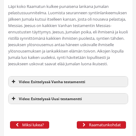
Läpi koko Raamatun kulkee punaisena lankana Jumalan
pelastussuunnitelma. Luomista seuranneen syntiinlankeemuksen
jälkeen Jumala kutsui itselleen kansan, josta oli nouseva pelastaja,
Messias. Jeesus on kaikkien Vanhan testamentin Messias-
ennustusten täyttymys. Jeesus, Jumalan poika, eli ihmisenä ja kuoli
ristillä synnittömänä kaikkien ihmisten puolesta, syntien tähden.
Jeesuksen ylösnousemus antaa häneen uskovalle ihmiselle
ylösnousemuksen ja iankaikkisen elämän toivon. Aikojen lopulla
Jumala luo kaiken uudeksi, synti hävitetään lopullisesti ja
Jeesukseen uskovat saavat elää Jumalan luona ikuisesti.
Video: Esittelyssä Vanha testamentti
Video: Esittelyssä Uusi testamentti
Miksi lukea?
Raamatunkohdat