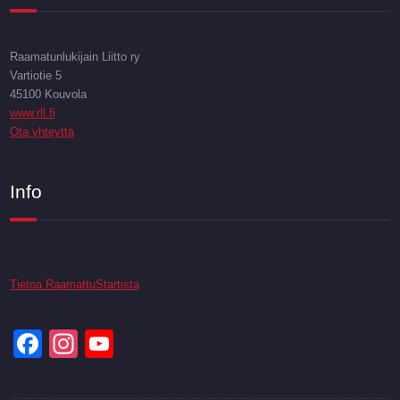
Raamatunlukijain Liitto ry
Vartiotie 5
45100 Kouvola
www.rll.fi
Ota yhteyttä
Info
Tietoa RaamattuStartista
Facebook
Instagram
YouTube
Channel