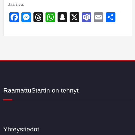
Jaa sivu:
Facebook
Messenger
Threads
WhatsApp
Snapchat
X
Teams
Email
Sha
RaamattuStartin on tehnyt
Yhteystiedot